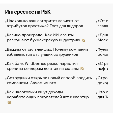
Интересное на РБК
Насколько ваш авторитет зависит от
«От спо
атрибутов престижа? Тест для лидеров
глава к
Казино проиграло. Как ИИ-агенты
«Деньги
разрушают букмекерскую индустрию
Маск в 
Выживают сильнейших. Почему компании
Функции
избавляются от лучших сотрудников
основ э
Как банк Wildberries резко нарастил
ЕС раз
кредиты селлерам до атак на склады
нефти —
Сотрудники открыли новый способ вредить
Стресс 
компаниям. Зачем им это
доходов
Как налоговики ищут доходы
Что обв
неработающих покупателей яхт и квартир
для Tel