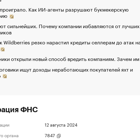
 проиграло. Как ИИ-агенты разрушают букмекерскую
рию
ют сильнейших. Почему компании избавляются от лучших
ников
к Wildberries резко нарастил кредиты селлерам до атак н
ики открыли новый способ вредить компаниям. Зачем им
оговики ищут доходы неработающих покупателей яхт и
р
рация ФНС
ации
12 августа 2024
го органа
7847