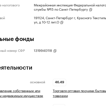
 налогового
Межрайонная инспекция Федеральной налог
службы №15 по Санкт-Петербургу
вой
191124, Санкт-Петербург г, Красного Текстил
ул, д 10-12 лит.О
ьные фонды
нный номер СФР
1319940118
еятельности
46.49
ОСНОВНОЙ
авление собственным или
Торговля оптовая прочими бытов
м недвижимым имуществом
товарами