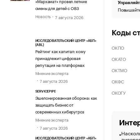
«Мархамат» провел летние
Управляйт
смены для детей с ОВЗ
Повышайте
Новость
7 августа 2026
Коды с
ИССЛЕДОВАТЕЛЬСКИЙ ЦЕНТР «АБП»
(ABL)
ОКПО
Рейтинг как капитал: кому
принадлежит цифровая
ОКАТО
репутация на платформах
ОКТМО
Мнение эксперта
7 августа 2026
ОКФС
ОКОГУ
SERVICEPIPE
Эшелонированная оборона: как
защищать бизнес от
современных киберугроз
Мнение эксперта
Интер
7 августа 2026
Насколь
лидеро
ИССЛЕДОВАТЕЛЬСКИЙ ЦЕНТР «АБП»