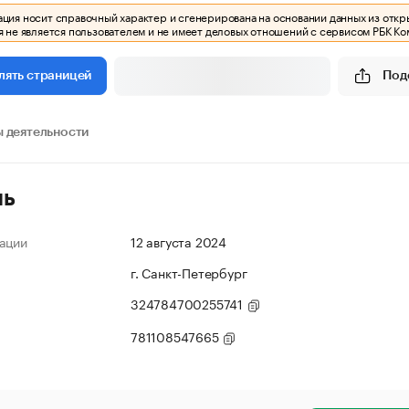
ия носит справочный характер и сгенерирована на основании данных из откр
 не является пользователем и не имеет деловых отношений с сервисом РБК Ко
Под
лять страницей
 деятельности
ль
ации
12 августа 2024
г. Санкт-Петербург
324784700255741
781108547665