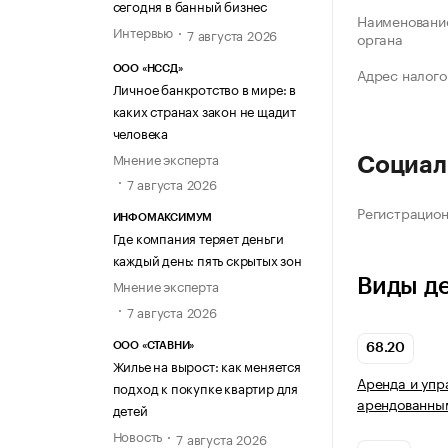
сегодня в банный бизнес
Наименование
Интервью
7 августа 2026
органа
ООО «НССД»
Адрес налого
Личное банкротство в мире: в
каких странах закон не щадит
человека
Мнение эксперта
Социал
7 августа 2026
Регистрацио
ИНФОМАКСИМУМ
Где компания теряет деньги
каждый день: пять скрытых зон
Виды д
Мнение эксперта
7 августа 2026
ООО «СТАВНИ»
68.20
Жилье на вырост: как меняется
Аренда и упр
подход к покупке квартир для
арендованны
детей
Новость
7 августа 2026