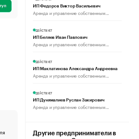
туп
ИП Федоров Виктор Васильевич
Аренда и управление собственным...
ДЕЙСТВУЕТ
ИП Беляев Иван Павлович
Аренда и управление собственным...
ДЕЙСТВУЕТ
ИП Маклатинова Александра Андреевна
Аренда и управление собственным...
ДЕЙСТВУЕТ
ИП Дунямалиев Руслан Закирович
Аренда и управление собственным...
ля
«От спорта тело стареет иначе». Как живет глава ко
Другие предприниматели в
создавшей GTA