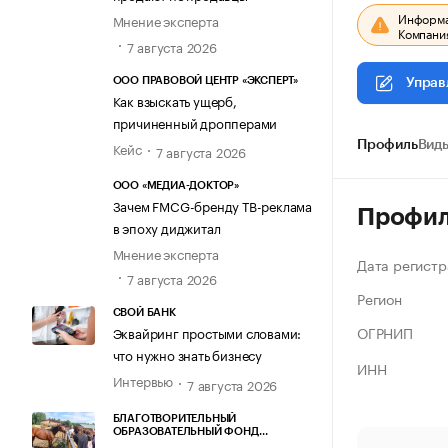
Информац
Мнение эксперта
Компания
7 августа 2026
ООО ПРАВОВОЙ ЦЕНТР «ЭКСПЕРТ»
Управ
Как взыскать ущерб,
причиненный дропперами
Кейс
Профиль
Виды
7 августа 2026
ООО «МЕДИА-ДОКТОР»
Зачем FMCG-бренду ТВ-реклама
Профи
в эпоху диджитал
Мнение эксперта
Дата регистр
7 августа 2026
Регион
СВОЙ БАНК
ОГРНИП
Эквайринг простыми словами:
что нужно знать бизнесу
ИНН
Интервью
7 августа 2026
БЛАГОТВОРИТЕЛЬНЫЙ
ОБРАЗОВАТЕЛЬНЫЙ ФОНД
«МАРХАМАТ»