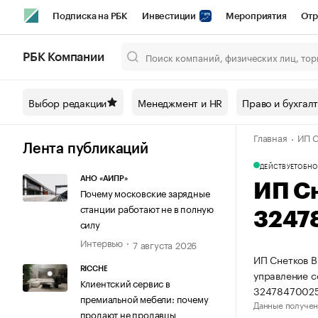
Подписка на РБК
Инвестиции
Мероприятия
Отр
Спорт
Школа управления РБК
РБК Образование
РБ
РБК Компании
Город
Стиль
Крипто
РБК Бизнес-среда
Дискусси
Выбор редакции
Менеджмент и HR
Право и бухгал
Спецпроекты СПб
Конференции СПб
Спецпроекты
Главная
ИП С
Технологии и медиа
Финансы
Рынок наличной валют
Лента публикаций
ДЕЙСТВУЕТ
ОБНО
АНО «АИПР»
ИП С
Почему московские зарядные
станции работают не в полную
3247
силу
Интервью
7 августа 2026
ИП Снетков В
RICCHE
управление 
Клиентский сервис в
32478470025
премиальной мебели: почему
Данные получен
продают не продавцы