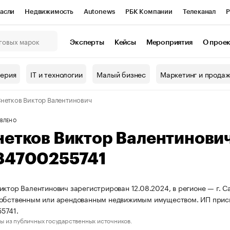
асли
Недвижимость
Autonews
РБК Компании
Телеканал
Р
К Курсы
РБК Life
Тренды
Визионеры
Национальные проекты
Эксперты
Кейсы
Мероприятия
О прое
онный клуб
Исследования
Кредитные рейтинги
Франшизы
Г
терия
IT и технологии
Малый бизнес
Маркетинг и прода
Проверка контрагентов
Политика
Экономика
Бизнес
нетков Виктор Валентинович
ы
ВЛЕНО
нетков Виктор Валентинови
84700255741
иктор Валентинович зарегистрирован 12.08.2024, в регионе — г. С
собственным или арендованным недвижимым имуществом. ИП прис
5741.
ы из публичных государственных источников.