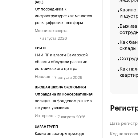
(ABL)
Казино
От посредника к
индуст
инфраструктуре: как меняется
роль цифровых платформ
Выжива
Мнение эксперта
сотруд
7 августа 2026
Как бан
склады
НИИ ПГ
НИИ ПГ и власти Самарской
Сотрудн
области обсудили развитие
Как нал
исторического центра
кварти
Новость
7 августа 2026
ВЫСШАЯ ШКОЛА ЭКОНОМИКИ
Оправдана ли консервативная
позиция на фондовом рынке в
текущих условиях
Регист
Интервью
7 августа 2026
Дата регистр
ЦАРАН ГРУПП
Какие инвесторы приходят
Код налогово