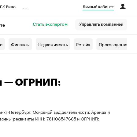
...
БК Вино
Личный кабинет
Стать экспертом
Управлять компанией
кте
азета
жи
Финансы
Недвижимость
Ретейл
Производство
ч — ОГРНИП:
анкт-Петербург. Основной вид деятельности: Аренда и
воены реквизиты ИНН: 781108547665 и ОГРНИП: