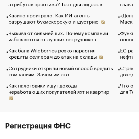
атрибутов престижа? Тест для лидеров
глава к
Казино проиграло. Как ИИ-агенты
«Деньги
разрушают букмекерскую индустрию
Маск в 
Выживают сильнейших. Почему компании
Функции
избавляются от лучших сотрудников
основ э
Как банк Wildberries резко нарастил
ЕС раз
кредиты селлерам до атак на склады
нефти —
Сотрудники открыли новый способ вредить
Стресс 
компаниям. Зачем им это
доходов
Как налоговики ищут доходы
Что обв
неработающих покупателей яхт и квартир
для Tel
Регистрация ФНС