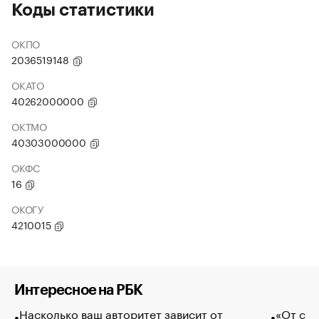
Коды статистики
ОКПО
2036519148
ОКАТО
40262000000
ОКТМО
40303000000
ОКФС
16
ОКОГУ
4210015
Интересное на РБК
Насколько ваш авторитет зависит от
«От спо