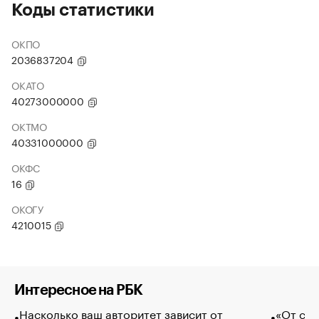
Коды статистики
ОКПО
2036837204
ОКАТО
40273000000
ОКТМО
40331000000
ОКФС
16
ОКОГУ
4210015
Интересное на РБК
Насколько ваш авторитет зависит от
«От спо