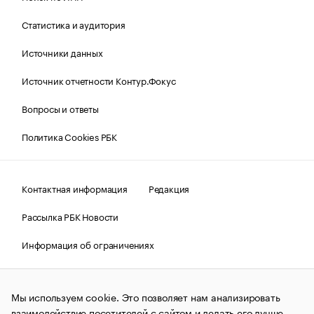
Статистика и аудитория
Источники данных
Источник отчетности Контур.Фокус
Вопросы и ответы
Политика Cookies РБК
Контактная информация
Редакция
Рассылка РБК Новости
Информация об ограничениях
Правовая информация
О соблюдении авторских прав
Мы используем cookie. Это позволяет нам анализировать
© АО «РОСБИЗНЕСКОНСАЛТИНГ»,
1995–2026.
Сообщения
и материалы информационного агентства «РБК»
взаимодействие посетителей с сайтом и делать его лучше.