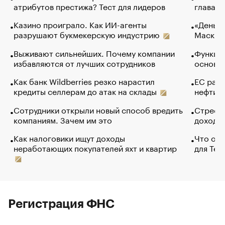
атрибутов престижа? Тест для лидеров
глава к
Казино проиграло. Как ИИ-агенты
«Деньги
разрушают букмекерскую индустрию
Маск в 
Выживают сильнейших. Почему компании
Функции
избавляются от лучших сотрудников
основ э
Как банк Wildberries резко нарастил
ЕС раз
кредиты селлерам до атак на склады
нефти —
Сотрудники открыли новый способ вредить
Стресс 
компаниям. Зачем им это
доходов
Как налоговики ищут доходы
Что обв
неработающих покупателей яхт и квартир
для Tel
Регистрация ФНС