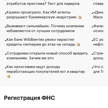
атрибутов престижа? Тест для лидеров
глава к
Казино проиграло. Как ИИ-агенты
«Деньги
разрушают букмекерскую индустрию
Маск в 
Выживают сильнейших. Почему компании
Функции
избавляются от лучших сотрудников
основ э
Как банк Wildberries резко нарастил
ЕС раз
кредиты селлерам до атак на склады
нефти —
Сотрудники открыли новый способ вредить
Стресс 
компаниям. Зачем им это
доходов
Как налоговики ищут доходы
Что обв
неработающих покупателей яхт и квартир
для Tel
Регистрация ФНС