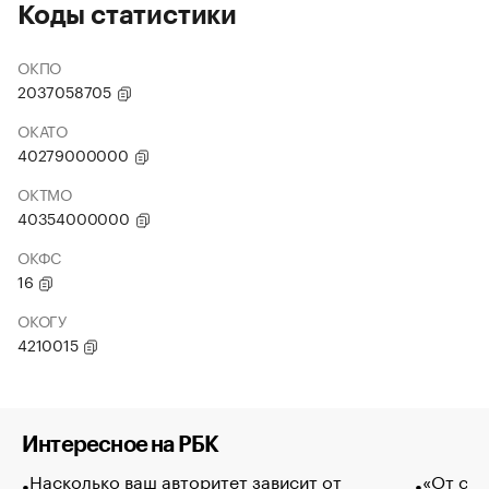
Коды статистики
ОКПО
2037058705
ОКАТО
40279000000
ОКТМО
40354000000
ОКФС
16
ОКОГУ
4210015
Интересное на РБК
Насколько ваш авторитет зависит от
«От спо