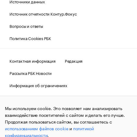
Источники данных
Источник отчетности Контур.Фокус
Вопросы и ответы
Политика Cookies РБК
Контактная информация
Редакция
Рассылка РБК Новости
Информация об ограничениях
Правовая информация
О соблюдении авторских прав
Мы используем cookie. Это позволяет нам анализировать
© АО «РОСБИЗНЕСКОНСАЛТИНГ»,
1995–2026.
Сообщения
и материалы информационного агентства «РБК»
взаимодействие посетителей с сайтом и делать его лучше.
(зарегистрировано Федеральной службой по надзору в сфере
Продолжая пользоваться сайтом, вы соглашаетесь с
связи, информационных технологий и массовых
использованием файлов cookie
и
политикой
коммуникаций (Роскомнадзор) 09.12.2015 за номером ИА
№ФС77-63848) сопровождаются пометкой «РБК». Отдельные
конфиденциальности
.