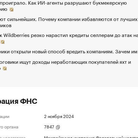
 проиграло. Как ИИ-агенты разрушают букмекерскую
рию
ют сильнейших. Почему компании избавляются от лучших
ников
к Wildberries резко нарастил кредиты селлерам до атак н
ики открыли новый способ вредить компаниям. Зачем им
оговики ищут доходы неработающих покупателей яхт и
р
рация ФНС
ации
2 ноября 2024
го органа
7847
 налогового
Межрайонная инспекция Федеральной налог