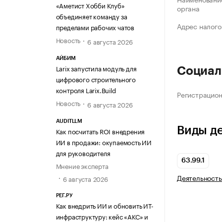
«Аметист Хобби Клуб»
органа
объединяет команду за
Адрес налого
пределами рабочих чатов
Новость
6 августа 2026
АЙБИМ
Larix запустила модуль для
Социал
цифрового строительного
контроля Larix.Build
Регистрацио
Новость
6 августа 2026
AUDITLLM
Виды д
Как посчитать ROI внедрения
ИИ в продажи: окупаемость ИИ
для руководителя
63.99.1
Мнение эксперта
Деятельность
6 августа 2026
РЕГ.РУ
Как внедрить ИИ и обновить ИТ-
инфраструктуру: кейс «АКС» и