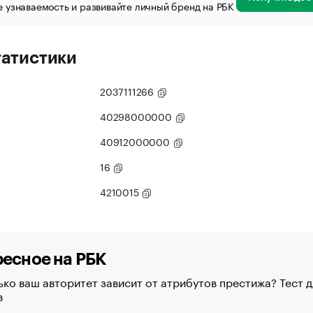
 узнаваемость и развивайте личный бренд на РБК
татистики
2037111266
40298000000
40912000000
16
4210015
есное на РБК
ко ваш авторитет зависит от атрибутов престижа? Тест д
в