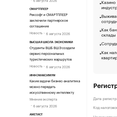
Казино
индуст
СМАРТПЛЕЕР
Рексофт и СМАРТПЛЕЕР
Выжива
заключили партнерское
сотруд
соглашение
Как бан
Новость
6 августа 2026
склады
Сотрудн
ВЫСШАЯ ШКОЛА ЭКОНОМИКИ
Студенты ВШБ ВШЭ создали
Как нал
сервис персональных
кварти
туристических маршрутов
Новость
6 августа 2026
ИНФОМАКСИМУМ
Какие задачи бизнес-аналитика
Регист
можно передать
искусственному интеллекту
Дата регистр
Мнение эксперта
6 августа 2026
Код налогово
АМЕТИСТ
Наименование