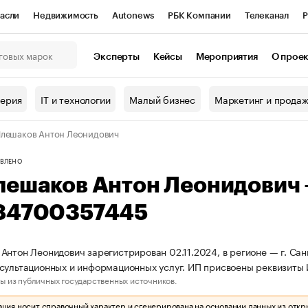
асли
Недвижимость
Autonews
РБК Компании
Телеканал
Р
К Курсы
РБК Life
Тренды
Визионеры
Национальные проекты
Эксперты
Кейсы
Мероприятия
О прое
онный клуб
Исследования
Кредитные рейтинги
Франшизы
Г
терия
IT и технологии
Малый бизнес
Маркетинг и прода
Проверка контрагентов
Политика
Экономика
Бизнес
лешаков Антон Леонидович
ы
ВЛЕНО
лешаков Антон Леонидович
84700357445
Антон Леонидович зарегистрирован 02.11.2024, в регионе — г. Сан
сультационных и информационных услуг. ИП присвоены реквизиты
ы из публичных государственных источников.
ия носит справочный характер и сгенерирована на основании данных из откр