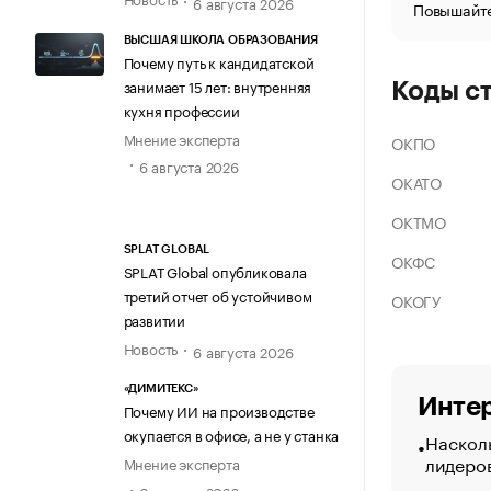
6 августа 2026
Повышайте
ВЫСШАЯ ШКОЛА ОБРАЗОВАНИЯ
Почему путь к кандидатской
занимает 15 лет: внутренняя
Коды с
кухня профессии
Мнение эксперта
ОКПО
6 августа 2026
ОКАТО
ОКТМО
SPLAT GLOBAL
ОКФС
SPLAT Global опубликовала
третий отчет об устойчивом
ОКОГУ
развитии
Новость
6 августа 2026
«ДИМИТЕКС»
Интер
Почему ИИ на производстве
окупается в офисе, а не у станка
Насколь
лидеро
Мнение эксперта
6 августа 2026