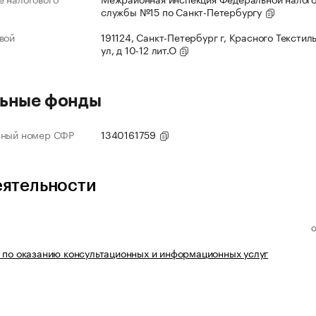
службы №15 по Санкт-Петербургу
вой
191124, Санкт-Петербург г, Красного Текстил
ул, д 10-12 лит.О
ьные фонды
нный номер СФР
1340161759
еятельности
 по оказанию консультационных и информационных услуг