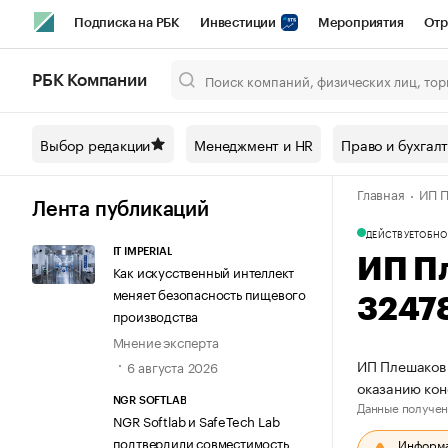
Подписка на РБК
Инвестиции
Мероприятия
Отр
Спорт
Школа управления РБК
РБК Образование
РБ
РБК Компании
Город
Стиль
Крипто
РБК Бизнес-среда
Дискусси
Выбор редакции
Менеджмент и HR
Право и бухгал
Спецпроекты СПб
Конференции СПб
Спецпроекты
Главная
ИП П
Технологии и медиа
Финансы
Рынок наличной валют
Лента публикаций
ДЕЙСТВУЕТ
ОБНО
IT IMPERIAL
ИП П
Как искусственный интеллект
меняет безопасность пищевого
3247
производства
Мнение эксперта
ИП Плешаков 
6 августа 2026
оказанию кон
NGR SOFTLAB
Данные получен
NGR Softlab и SafeTech Lab
подтвердили совместимость
Информац