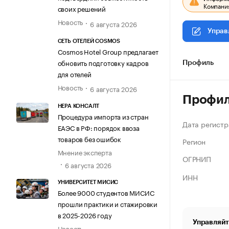
Компания
своих решений
Новость
6 августа 2026
Управ
СЕТЬ ОТЕЛЕЙ COSMOS
Cosmos Hotel Group предлагает
обновить подготовку кадров
Профиль
для отелей
Новость
6 августа 2026
Профи
НЕРА КОНСАЛТ
Процедура импорта из стран
Дата регистр
ЕАЭС в РФ: порядок ввоза
товаров без ошибок
Регион
Мнение эксперта
ОГРНИП
6 августа 2026
ИНН
УНИВЕРСИТЕТ МИСИС
Более 9000 студентов МИСИС
прошли практики и стажировки
в 2025-2026 году
Управляйт
Новость