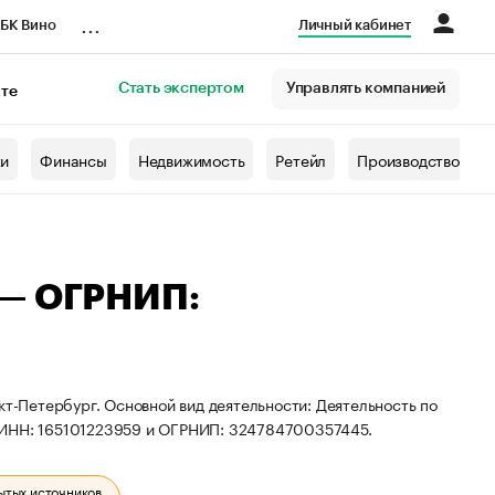
...
БК Вино
Личный кабинет
Стать экспертом
Управлять компанией
кте
азета
жи
Финансы
Недвижимость
Ретейл
Производство
 — ОГРНИП:
кт-Петербург. Основной вид деятельности: Деятельность по
 ИНН: 165101223959 и ОГРНИП: 324784700357445.
ытых источников.