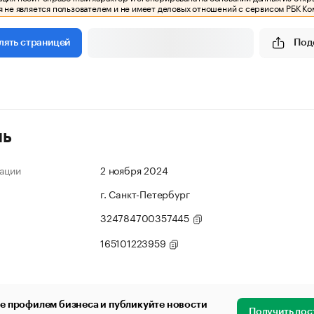
 не является пользователем и не имеет деловых отношений с сервисом РБК Ко
Под
лять страницей
ль
ации
2 ноября 2024
г. Санкт-Петербург
324784700357445
165101223959
е профилем бизнеса и публикуйте новости
Получить дос