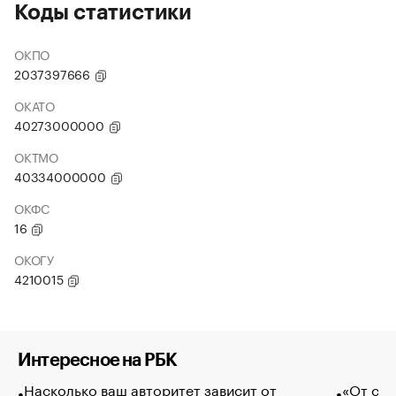
Коды статистики
ОКПО
2037397666
ОКАТО
40273000000
ОКТМО
40334000000
ОКФС
16
ОКОГУ
4210015
Интересное на РБК
Насколько ваш авторитет зависит от
«От спо