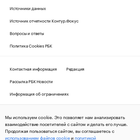
Источники данных
Источник отчетности Контур.Фокус
Вопросы и ответы
Политика Cookies РБК
Контактная информация
Редакция
Рассылка РБК Новости
Информация об ограничениях
Правовая информация
О соблюдении авторских прав
Мы используем cookie. Это позволяет нам анализировать
© АО «РОСБИЗНЕСКОНСАЛТИНГ»,
1995–2026.
Сообщения
и материалы информационного агентства «РБК»
взаимодействие посетителей с сайтом и делать его лучше.
(зарегистрировано Федеральной службой по надзору в сфере
Продолжая пользоваться сайтом, вы соглашаетесь с
связи, информационных технологий и массовых
использованием файлов cookie
и
политикой
коммуникаций (Роскомнадзор) 09.12.2015 за номером ИА