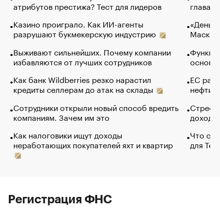
атрибутов престижа? Тест для лидеров
глава к
Казино проиграло. Как ИИ-агенты
«Деньги
разрушают букмекерскую индустрию
Маск в 
Выживают сильнейших. Почему компании
Функции
избавляются от лучших сотрудников
основ э
Как банк Wildberries резко нарастил
ЕС раз
кредиты селлерам до атак на склады
нефти —
Сотрудники открыли новый способ вредить
Стресс 
компаниям. Зачем им это
доходов
Как налоговики ищут доходы
Что обв
неработающих покупателей яхт и квартир
для Tel
Регистрация ФНС