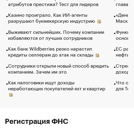
атрибутов престижа? Тест для лидеров
глава к
Казино проиграло. Как ИИ-агенты
«Деньги
разрушают букмекерскую индустрию
Маск в 
Выживают сильнейших. Почему компании
Функции
избавляются от лучших сотрудников
основ э
Как банк Wildberries резко нарастил
ЕС раз
кредиты селлерам до атак на склады
нефти —
Сотрудники открыли новый способ вредить
Стресс 
компаниям. Зачем им это
доходов
Как налоговики ищут доходы
Что обв
неработающих покупателей яхт и квартир
для Tel
Регистрация ФНС