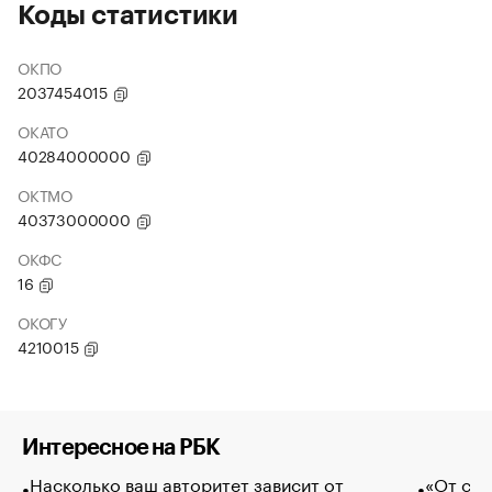
Коды статистики
ОКПО
2037454015
ОКАТО
40284000000
ОКТМО
40373000000
ОКФС
16
ОКОГУ
4210015
Интересное на РБК
Насколько ваш авторитет зависит от
«От спо