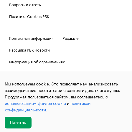
Вопросы и ответы
Политика Cookies РБК
Контактная информация
Редакция
Рассылка РБК Новости
Информация об ограничениях
Правовая информация
О соблюдении авторских прав
Мы используем cookie. Это позволяет нам анализировать
© АО «РОСБИЗНЕСКОНСАЛТИНГ»,
1995–2026.
Сообщения
и материалы информационного агентства «РБК»
взаимодействие посетителей с сайтом и делать его лучше.
(зарегистрировано Федеральной службой по надзору в сфере
Продолжая пользоваться сайтом, вы соглашаетесь с
связи, информационных технологий и массовых
использованием файлов cookie
и
политикой
коммуникаций (Роскомнадзор) 09.12.2015 за номером ИА
№ФС77-63848) сопровождаются пометкой «РБК». Отдельные
конфиденциальности
.
публикации могут содержать информацию,
не предназначенную для пользователей
до 18 лет.
companycardsfeedback@rbc.ru
Понятно
Добавить