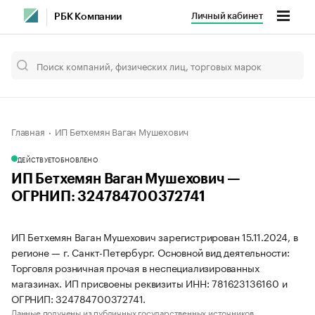
Личный кабинет
РБК Компании
Главная
ИП Бетхемян Ваган Мушехович
ДЕЙСТВУЕТ
ОБНОВЛЕНО
ИП Бетхемян Ваган Мушехович —
ОГРНИП: 324784700372741
ИП Бетхемян Ваган Мушехович зарегистрирован 15.11.2024, в
регионе — г. Санкт-Петербург. Основной вид деятельности:
Торговля розничная прочая в неспециализированных
магазинах. ИП присвоены реквизиты ИНН: 781623136160 и
ОГРНИП: 324784700372741.
Данные получены из публичных государственных источников.