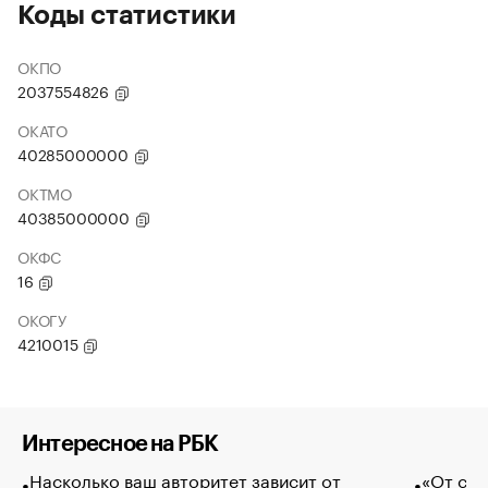
Коды статистики
ОКПО
2037554826
ОКАТО
40285000000
ОКТМО
40385000000
ОКФС
16
ОКОГУ
4210015
Интересное на РБК
Насколько ваш авторитет зависит от
«От спо