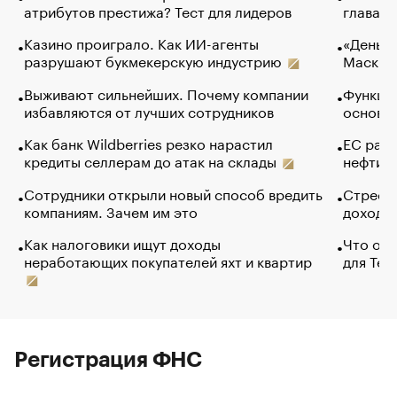
атрибутов престижа? Тест для лидеров
глава к
Казино проиграло. Как ИИ-агенты
«Деньги
разрушают букмекерскую индустрию
Маск в 
Выживают сильнейших. Почему компании
Функции
избавляются от лучших сотрудников
основ э
Как банк Wildberries резко нарастил
ЕС раз
кредиты селлерам до атак на склады
нефти —
Сотрудники открыли новый способ вредить
Стресс 
компаниям. Зачем им это
доходов
Как налоговики ищут доходы
Что обв
неработающих покупателей яхт и квартир
для Tel
Регистрация ФНС