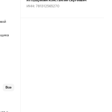
ИП Шарипин Константин Сергеевич
ИНН: 781312565270
овой
ьщика
Все
чая и