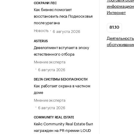
СОХРАНИ ЛЕС
информацион
Как бизнес помогает
Интернет
восстановить леса Подмосковья
после урагана
81.10
Новость
6 августа 2026
Деятельность
ASTERUS
обслуживани
Девелопмент вступает в эпоху
естественного отбора
Мнение эксперта
6 августа 2026
DELTA СИСТЕМЫ БЕЗОПАСНОСТИ
Как работает охрана в частном
доме
Мнение эксперта
6 августа 2026
COMMUNITY REAL ESTATE
Кейс Community Real Estate был
награжден на PR-премии LOUD