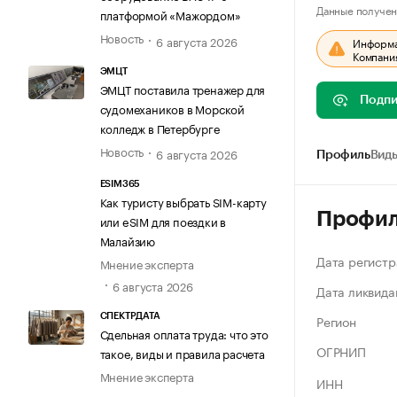
Данные получен
платформой «Мажордом»
Новость
6 августа 2026
Информац
Компания
ЭМЦТ
ЭМЦТ поставила тренажер для
Подпи
судомехаников в Морской
колледж в Петербурге
Новость
6 августа 2026
Профиль
Виды
ESIM365
Как туристу выбрать SIM-карту
Профи
или eSIM для поездки в
Малайзию
Дата регистр
Мнение эксперта
6 августа 2026
Дата ликвида
Регион
СПЕКТРДАТА
Сдельная оплата труда: что это
ОГРНИП
такое, виды и правила расчета
Мнение эксперта
ИНН