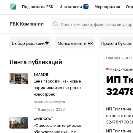
Подписка на РБК
Инвестиции
Мероприятия
Отр
Спорт
Школа управления РБК
РБК Образование
РБ
РБК Компании
Город
Стиль
Крипто
РБК Бизнес-среда
Дискусси
Выбор редакции
Менеджмент и HR
Право и бухгал
Спецпроекты СПб
Конференции СПб
Спецпроекты
Главная
ИП Т
Технологии и медиа
Финансы
Рынок наличной валют
Лента публикаций
ЛИКВИДИРОВАН
SMARENT
ИП Т
Цена парковки: как новые
нормативы изменят рынок
3247
новостроек
Мнение эксперта
ИП Тюлягина 
6 августа 2026
по почте или
ФИЛОСОФТ
3247847003
«Философт» интегрировал
ИП Тюлягина 
оборудование BAS-IP с