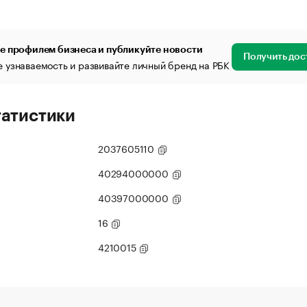
е профилем бизнеса и публикуйте новости
Получить дос
 узнаваемость и развивайте личный бренд на РБК
татистики
2037605110
40294000000
40397000000
16
4210015