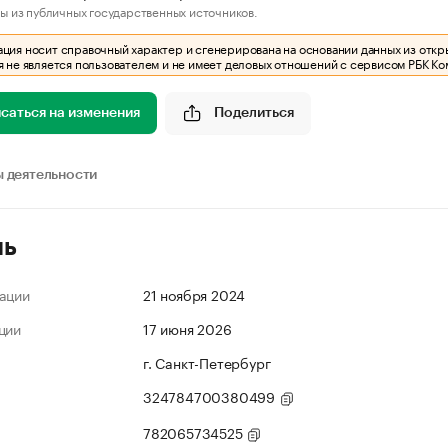
ы из публичных государственных источников.
ия носит справочный характер и сгенерирована на основании данных из откр
 не является пользователем и не имеет деловых отношений с сервисом РБК Ко
саться на изменения
Поделиться
 деятельности
ль
ации
21 ноября 2024
ции
17 июня 2026
г. Санкт-Петербург
324784700380499
782065734525