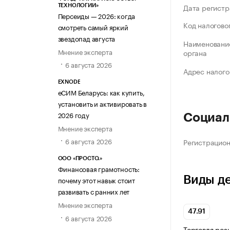
Дата регистр
ТЕХНОЛОГИИ»
Персеиды — 2026: когда
Код налогово
смотреть самый яркий
звездопад августа
Наименование
Мнение эксперта
органа
6 августа 2026
Адрес налого
EXNODE
еСИМ Беларусь: как купить,
установить и активировать в
2026 году
Социал
Мнение эксперта
6 августа 2026
Регистрацио
ООО «ПРОСТО.»
Финансовая грамотность:
Виды д
почему этот навык стоит
развивать с ранних лет
Мнение эксперта
47.91
6 августа 2026
Торговля роз