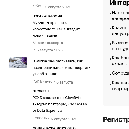
Интер
Кейс
6 августа 2026
Насколь
лидеро
НОВАЯ АНАТОМИЯ
Мужчины пришли к
Казино
косметологу: как выглядит
индуст
новый пациент
Выжива
Мнение эксперта
сотруд
6 августа 2026
Как бан
В Wildberries рассказали, как
склады
предпринимателям подтвердить
Сотрудн
ущерб от атак
РБК Бизнес
Как нал
6 августа
кварти
GLOWBYTE
РСХБ совместно с GlowByte
внедрил платформу CM Ocean
от Data Sapience
Новость
6 августа 2026
Регист
ФОНД «НАУКА. ИСКУССТВО.