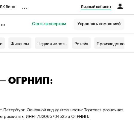
...
БК Вино
Личный кабинет
Стать экспертом
Управлять компанией
кте
азета
жи
Финансы
Недвижимость
Ретейл
Производство
 — ОГРНИП:
кт-Петербург. Основной вид деятельности: Торговля розничная
ны реквизиты ИНН: 782065734525 и ОГРНИП: