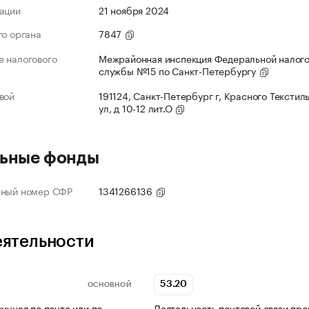
ации
21 ноября 2024
го органа
7847
 налогового
Межрайонная инспекция Федеральной налог
службы №15 по Санкт-Петербургу
вой
191124, Санкт-Петербург г, Красного Текстил
ул, д 10-12 лит.О
ьные фонды
нный номер СФР
1341266136
еятельности
53.20
ОСНОВНОЙ
ничная по почте или по
Деятельность почтовой связи про