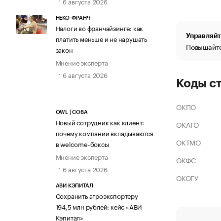
6 августа 2026
НЕКО-ФРАНЧ
Налоги во франчайзинге: как
Управляйт
платить меньше и не нарушать
Повышайте
закон
Мнение эксперта
6 августа 2026
Коды с
ОКПО
OWL | СОВА
Новый сотрудник как клиент:
ОКАТО
почему компании вкладываются
ОКТМО
в welcome-боксы
Мнение эксперта
ОКФС
6 августа 2026
ОКОГУ
АВИ КЭПИТАЛ
Сохранить агроэкспортеру
194,5 млн рублей: кейс «АВИ
Кэпитал»