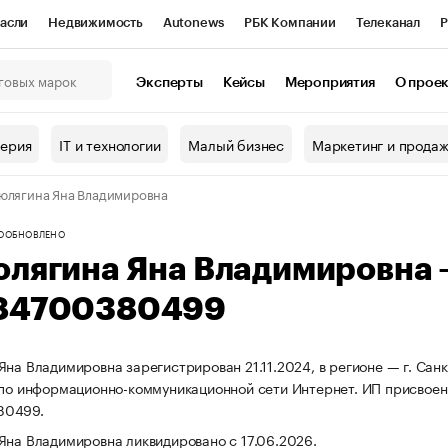
асли
Недвижимость
Autonews
РБК Компании
Телеканал
Р
К Курсы
РБК Life
Тренды
Визионеры
Национальные проекты
Эксперты
Кейсы
Мероприятия
О прое
онный клуб
Исследования
Кредитные рейтинги
Франшизы
Г
терия
IT и технологии
Малый бизнес
Маркетинг и прода
Проверка контрагентов
Политика
Экономика
Бизнес
юлягина Яна Владимировна
ы
О
ОБНОВЛЕНО
юлягина Яна Владимировна
84700380499
Яна Владимировна зарегистрирован 21.11.2024, в регионе — г. Сан
 по информационно-коммуникационной сети Интернет. ИП присвое
80499.
Яна Владимировна ликвидировано с 17.06.2026.