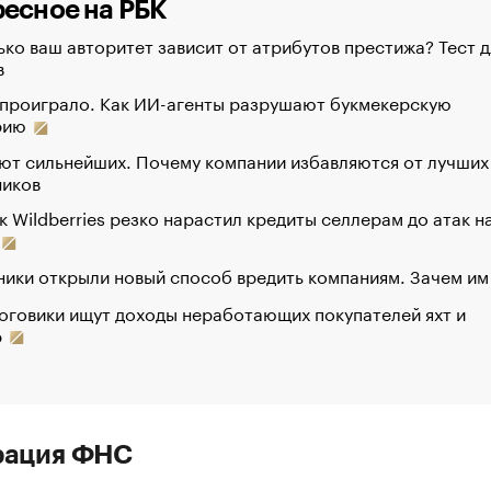
есное на РБК
ко ваш авторитет зависит от атрибутов престижа? Тест д
в
 проиграло. Как ИИ-агенты разрушают букмекерскую
рию
ют сильнейших. Почему компании избавляются от лучших
ников
к Wildberries резко нарастил кредиты селлерам до атак н
ики открыли новый способ вредить компаниям. Зачем им
оговики ищут доходы неработающих покупателей яхт и
р
рация ФНС