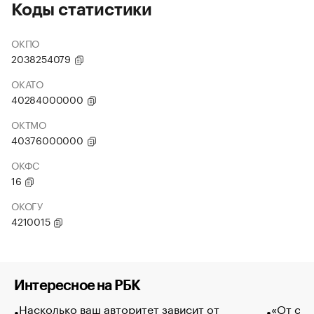
Коды статистики
ОКПО
2038254079
ОКАТО
40284000000
ОКТМО
40376000000
ОКФС
16
ОКОГУ
4210015
Интересное на РБК
Насколько ваш авторитет зависит от
«От спо