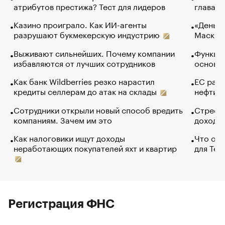
атрибутов престижа? Тест для лидеров
глава к
Казино проиграло. Как ИИ-агенты
«Деньги
разрушают букмекерскую индустрию
Маск в 
Выживают сильнейших. Почему компании
Функции
избавляются от лучших сотрудников
основ э
Как банк Wildberries резко нарастил
ЕС раз
кредиты селлерам до атак на склады
нефти —
Сотрудники открыли новый способ вредить
Стресс 
компаниям. Зачем им это
доходов
Как налоговики ищут доходы
Что обв
неработающих покупателей яхт и квартир
для Tel
Регистрация ФНС