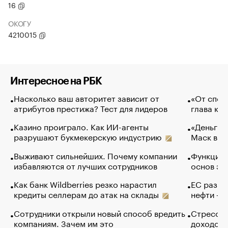
16
ОКОГУ
4210015
Интересное на РБК
Насколько ваш авторитет зависит от
«От спор
атрибутов престижа? Тест для лидеров
глава ко
Казино проиграло. Как ИИ-агенты
«Деньги б
разрушают букмекерскую индустрию
Маск в и
Выживают сильнейших. Почему компании
Функции 
избавляются от лучших сотрудников
основ эф
Как банк Wildberries резко нарастил
ЕС разре
кредиты селлерам до атак на склады
нефти — 
Сотрудники открыли новый способ вредить
Стресс о
компаниям. Зачем им это
доходов 