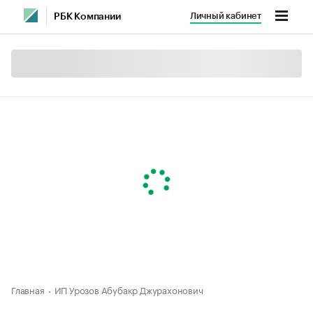
Личный кабинет
РБК Компании
Главная
ИП Урозов Абубакр Джурахонович