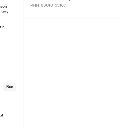
ИНН: 860101531671
овой
ному
 г,
Все
ми