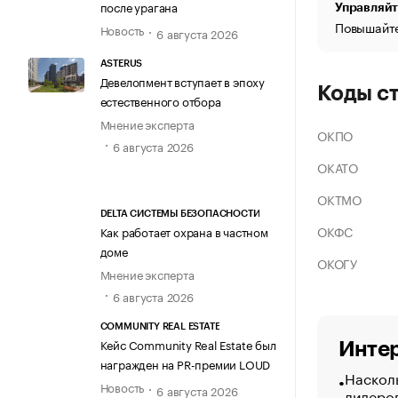
после урагана
Управляйт
Повышайте
Новость
6 августа 2026
ASTERUS
Девелопмент вступает в эпоху
Коды с
естественного отбора
Мнение эксперта
ОКПО
6 августа 2026
ОКАТО
ОКТМО
DELTA СИСТЕМЫ БЕЗОПАСНОСТИ
ОКФС
Как работает охрана в частном
доме
ОКОГУ
Мнение эксперта
6 августа 2026
COMMUNITY REAL ESTATE
Кейс Community Real Estate был
Интер
награжден на PR-премии LOUD
Насколь
Новость
6 августа 2026
лидеро