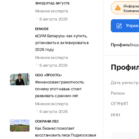
звездопад августа
Информац
Компания
Мнение эксперта
6 августа 2026
Управ
EXNODE
еСИМ Беларусь: как купить,
установить и активировать в
Профиль
Виды
2026 году
Мнение эксперта
6 августа 2026
Профи
ООО «ПРОСТО.»
Финансовая грамотность:
Дата регистр
почему этот навык стоит
Регион
развивать с ранних лет
ОГРНИП
Мнение эксперта
6 августа 2026
ИНН
СОХРАНИ ЛЕС
Как бизнес помогает
восстановить леса Подмосковья