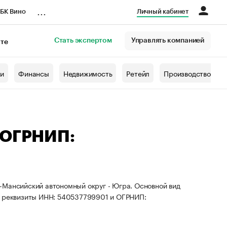
...
БК Вино
Личный кабинет
Стать экспертом
Управлять компанией
кте
азета
жи
Финансы
Недвижимость
Ретейл
Производство
 ОГРНИП:
-Мансийский автономный округ - Югра. Основной вид
ны реквизиты ИНН: 540537799901 и ОГРНИП: