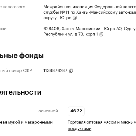
 налогового
Межрайонная инспекция Федеральной налог
службы № 11 по Ханты-Мансийскому автоном
округу - Югре
вой
628408, Ханты-Мансийский - Югра АО, Сургут
Республики ул, д 73, корп 1
ьные фонды
нный номер СФР
1138876287
еятельности
46.32
ОСНОВНОЙ
овая мукой и макаронными
Торговля оптовая мясом и мясны
продуктами