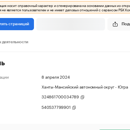
ия носит справочный характер и сгенерирована на основании данных из откр
 не является пользователем и не имеет деловых отношений с сервисом РБК Ко
Под
лять страницей
 деятельности
ль
ации
8 апреля 2024
Ханты-Мансийский автономный округ - Югра
324861700034789
540537799901