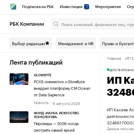
Подписка на РБК
Инвестиции
Мероприятия
Отр
Спорт
Школа управления РБК
РБК Образование
РБ
РБК Компании
Город
Стиль
Крипто
РБК Бизнес-среда
Дискусси
Выбор редакции
Менеджмент и HR
Право и бухгал
Спецпроекты СПб
Конференции СПб
Спецпроекты
Главная
ИП К
Технологии и медиа
Финансы
Рынок наличной валют
Лента публикаций
ДЕЙСТВУЕТ
ОБНО
GLOWBYTE
ИП К
РСХБ совместно с GlowByte
внедрил платформу CM Ocean
3248
от Data Sapience
Новость
6 августа 2026
ИП Касаев Ас
ФОНД «НАУКА. ИСКУССТВО.
деятельности
ТЕХНОЛОГИИ»
32486170003
Персеиды — 2026: когда
Данные получен
смотреть самый яркий