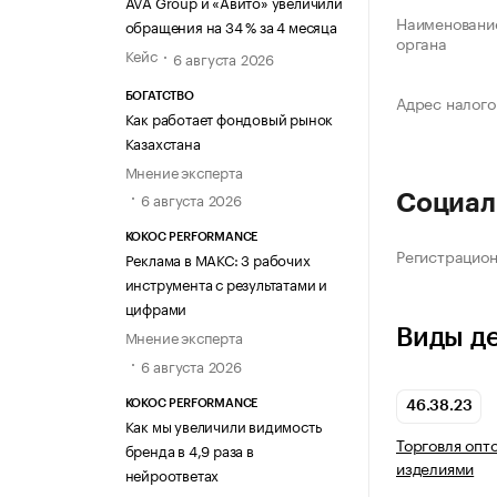
AVA Group и «Авито» увеличили
Наименование
обращения на 34 % за 4 месяца
органа
Кейс
6 августа 2026
БОГАТСТВО
Адрес налого
Как работает фондовый рынок
Казахстана
Мнение эксперта
6 августа 2026
Социал
KOKOC PERFORMANCE
Регистрацио
Реклама в МАКС: 3 рабочих
инструмента с результатами и
цифрами
Виды д
Мнение эксперта
6 августа 2026
KOKOC PERFORMANCE
46.38.23
Как мы увеличили видимость
Торговля опт
бренда в 4,9 раза в
изделиями
нейроответах