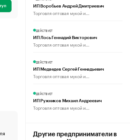
туп
ИП Воробьев Андрей Дмитриевич
Торговля оптовая мукой и...
ДЕЙСТВУЕТ
ИП Лось Геннадий Викторович
Торговля оптовая мукой и...
ДЕЙСТВУЕТ
ИП Медведев Сергей Геннадьевич
Торговля оптовая мукой и...
ДЕЙСТВУЕТ
ИП Ружников Михаил Андреевич
Торговля оптовая мукой и...
ля
«От спорта тело стареет иначе». Как живет глава ко
Другие предприниматели в
создавшей GTA