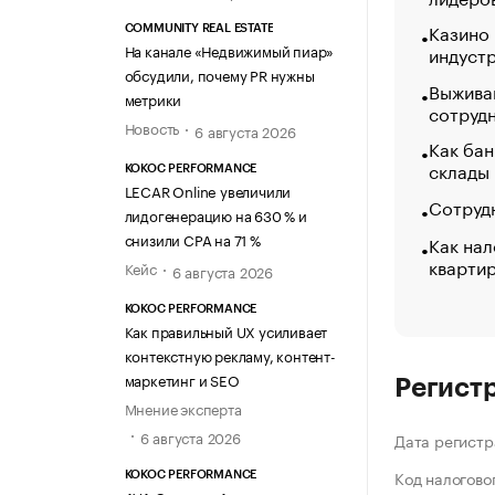
Казино
COMMUNITY REAL ESTATE
На канале «Недвижимый пиар»
индуст
обсудили, почему PR нужны
Выжива
метрики
сотруд
Новость
6 августа 2026
Как бан
склады
KOKOC PERFORMANCE
LECAR Online увеличили
Сотрудн
лидогенерацию на 630 % и
снизили CPA на 71 %
Как нал
кварти
Кейс
6 августа 2026
KOKOC PERFORMANCE
Как правильный UX усиливает
контекстную рекламу, контент-
маркетинг и SEO
Регист
Мнение эксперта
6 августа 2026
Дата регистр
Код налогово
KOKOC PERFORMANCE