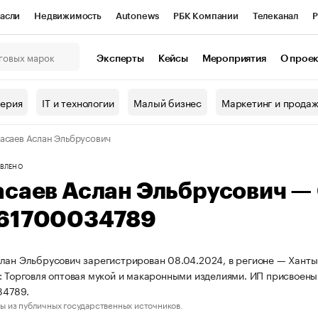
асли
Недвижимость
Autonews
РБК Компании
Телеканал
Р
К Курсы
РБК Life
Тренды
Визионеры
Национальные проекты
Эксперты
Кейсы
Мероприятия
О прое
онный клуб
Исследования
Кредитные рейтинги
Франшизы
Г
терия
IT и технологии
Малый бизнес
Маркетинг и прода
Проверка контрагентов
Политика
Экономика
Бизнес
асаев Аслан Эльбрусович
ы
ВЛЕНО
асаев Аслан Эльбрусович —
61700034789
лан Эльбрусович зарегистрирован 08.04.2024, в регионе — Ханты
: Торговля оптовая мукой и макаронными изделиями. ИП присвое
4789.
ы из публичных государственных источников.