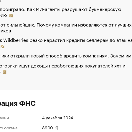
 проиграло. Как ИИ-агенты разрушают букмекерскую
рию
ют сильнейших. Почему компании избавляются от лучших
ников
к Wildberries резко нарастил кредиты селлерам до атак н
ики открыли новый способ вредить компаниям. Зачем им
оговики ищут доходы неработающих покупателей яхт и
р
рация ФНС
ации
4 декабря 2024
го органа
8900