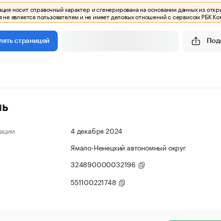
ия носит справочный характер и сгенерирована на основании данных из откр
 не является пользователем и не имеет деловых отношений с сервисом РБК Ко
Под
лять страницей
ль
ации
4 декабря 2024
Ямало-Ненецкий автономный округ
324890000032196
551100221748