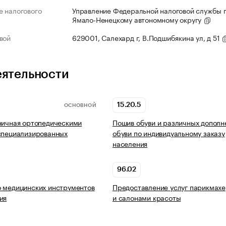
 налогового
Управление Федеральной налоговой службы 
Ямало-Ненецкому автономному округу
вой
629001, Салехард г, В.Подшибякина ул, д 51
еятельности
15.20.5
ОСНОВНОЙ
ничная ортопедическими
Пошив обуви и различных дополн
специализированных
обуви по индивидуальному заказу
населения
96.02
 медицинских инструментов
Предоставление услуг парикмах
ия
и салонами красоты