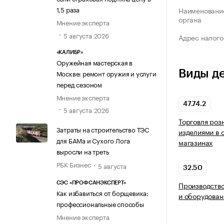
1,5 раза
Наименование
органа
Мнение эксперта
5 августа 2026
Адрес налого
«КАЛИБР»
Оружейная мастерская в
Виды д
Москве: ремонт оружия и услуги
перед сезоном
Мнение эксперта
47.74.2
5 августа 2026
Торговля роз
Затраты на строительство ТЭС
изделиями в 
для БАМа и Сухого Лога
магазинах
выросли на треть
РБК Бизнес
5 августа
32.50
Производство
СЭС «ПРОФСАНЭКСПЕРТ»
Как избавиться от борщевика:
и оборудован
профессиональные способы
Мнение эксперта