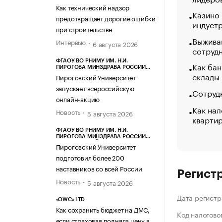
Как технический надзор
Казино
предотвращает дорогие ошибки
индуст
при строительстве
Выжива
Интервью
6 августа 2026
сотруд
ФГАОУ ВО РНИМУ ИМ. Н.И.
Как бан
ПИРОГОВА МИНЗДРАВА РОССИИ
склады
(ПИРОГОВСКИЙ УНИВЕРСИТЕТ)
Пироговский Университет
запускает всероссийскую
Сотрудн
онлайн-акцию
Как нал
Новость
5 августа 2026
кварти
ФГАОУ ВО РНИМУ ИМ. Н.И.
ПИРОГОВА МИНЗДРАВА РОССИИ
(ПИРОГОВСКИЙ УНИВЕРСИТЕТ)
Пироговский Университет
подготовил более 200
наставников со всей России
Регист
Новость
5 августа 2026
Дата регистр
«OWC» LTD
Как сохранить бюджет на ДМС,
Код налогово
если страховая подняла цену в