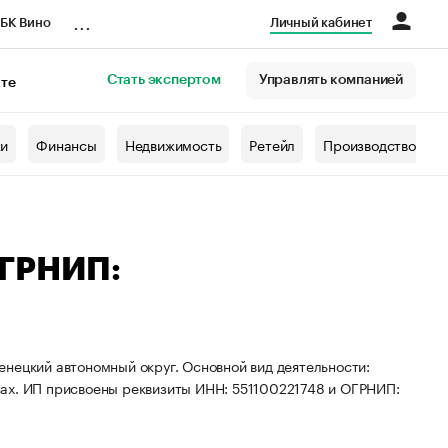
...
БК Вино
Личный кабинет
Стать экспертом
Управлять компанией
кте
азета
жи
Финансы
Недвижимость
Ретейл
Производство
ОГРНИП:
нецкий автономный округ. Основной вид деятельности:
нах. ИП присвоены реквизиты ИНН: 551100221748 и ОГРНИП: