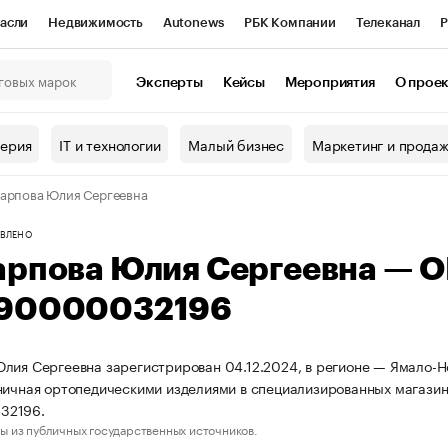
асли
Недвижимость
Autonews
РБК Компании
Телеканал
Р
К Курсы
РБК Life
Тренды
Визионеры
Национальные проекты
Эксперты
Кейсы
Мероприятия
О прое
онный клуб
Исследования
Кредитные рейтинги
Франшизы
Г
терия
IT и технологии
Малый бизнес
Маркетинг и прода
Проверка контрагентов
Политика
Экономика
Бизнес
арпова Юлия Сергеевна
ы
ВЛЕНО
арпова Юлия Сергеевна — 
90000032196
лия Сергеевна зарегистрирован 04.12.2024, в регионе — Ямало-Не
ничная ортопедическими изделиями в специализированных магази
32196.
ы из публичных государственных источников.