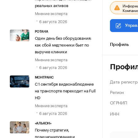
реальных активов
Информац
Компания
Мнение эксперта
6 августа 2026
Управ
РОТАНА
Один день без оборудования:
как сбой медтехники бьет по
Профиль
выручке клиники
Мнение эксперта
Профи
6 августа 2026
МОНТРАНС
Дата регистр
С 1 сентября видеонаблюдение
на транспорте переходит на Full
Регион
HD
ОГРНИП
Мнение эксперта
6 августа 2026
ИНН
«АЛЬКОН»
Почему стратегия,
позиционирование и