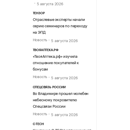
5 августа 2026
ТЕНЗОР
Отраслевые эксперты начали
серию семинаров по переходу
на ЭПД
Новость
5 августа 2026
ТВОЯАПТЕКА.РФ
«ТвояАптека.рф» изучила
отношение покупателей к
бонусам
Новость
5 августа 2026
СПЕЦСВЯЗЬ РОССИИ
Во Владимире прошел молебен
небесному покровителю
Спецсвязи России
Новость
5 августа 2026
C-TECH
Компания C-TECH оптимизирует