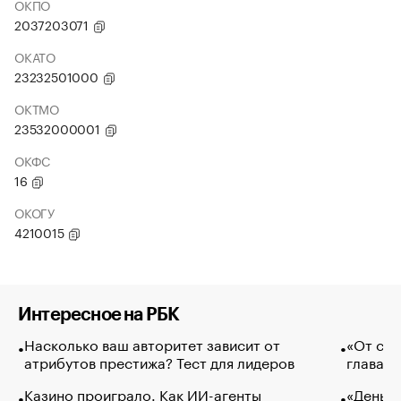
ОКПО
2037203071
ОКАТО
23232501000
ОКТМО
23532000001
ОКФС
16
ОКОГУ
4210015
Интересное на РБК
Насколько ваш авторитет зависит от
«От спо
атрибутов престижа? Тест для лидеров
глава к
Казино проиграло. Как ИИ-агенты
«Деньги