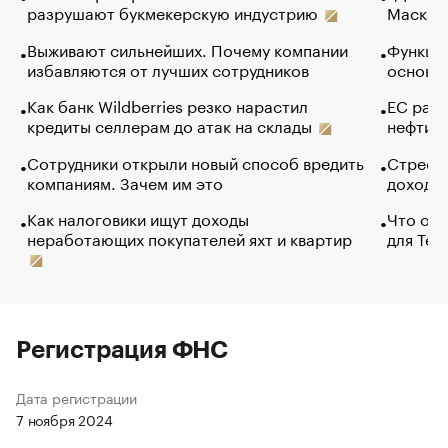
разрушают букмекерскую индустрию
Маск в 
Выживают сильнейших. Почему компании
Функции
избавляются от лучших сотрудников
основ э
Как банк Wildberries резко нарастил
ЕС раз
кредиты селлерам до атак на склады
нефти —
Сотрудники открыли новый способ вредить
Стресс 
компаниям. Зачем им это
доходов
Как налоговики ищут доходы
Что обв
неработающих покупателей яхт и квартир
для Tel
Регистрация ФНС
Дата регистрации
7 ноября 2024