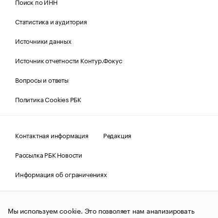
Поиск по ИНН
Статистика и аудитория
Источники данных
Источник отчетности Контур.Фокус
Вопросы и ответы
Политика Cookies РБК
Контактная информация
Редакция
Рассылка РБК Новости
Информация об ограничениях
Правовая информация
О соблюдении авторских прав
Мы используем cookie. Это позволяет нам анализировать
© АО «РОСБИЗНЕСКОНСАЛТИНГ»,
1995–2026.
Сообщения