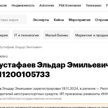
асли
Недвижимость
Autonews
РБК Компании
Телеканал
Р
К Курсы
РБК Life
Тренды
Визионеры
Национальные проекты
Эксперты
Кейсы
Мероприятия
О прое
онный клуб
Исследования
Кредитные рейтинги
Франшизы
Г
терия
IT и технологии
Малый бизнес
Маркетинг и прода
Проверка контрагентов
Политика
Экономика
Бизнес
устафаев Эльдар Эмильевич
ы
ВЛЕНО
устафаев Эльдар Эмильеви
11200105733
 Эльдар Эмильевич зарегистрирован 18.11.2024, в регионе — Респ
одителей автотранспортных средств. ИП присвоены реквизиты ИН
ы из публичных государственных источников.
ия носит справочный характер и сгенерирована на основании данных из откр