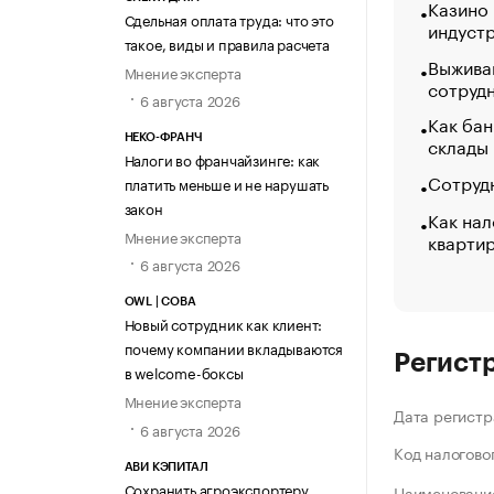
Казино
Сдельная оплата труда: что это
индуст
такое, виды и правила расчета
Выжива
Мнение эксперта
сотруд
6 августа 2026
Как бан
склады
НЕКО-ФРАНЧ
Налоги во франчайзинге: как
Сотрудн
платить меньше и не нарушать
закон
Как нал
Мнение эксперта
кварти
6 августа 2026
OWL | СОВА
Новый сотрудник как клиент:
почему компании вкладываются
Регист
в welcome-боксы
Мнение эксперта
Дата регистр
6 августа 2026
Код налогово
АВИ КЭПИТАЛ
Сохранить агроэкспортеру
Наименование