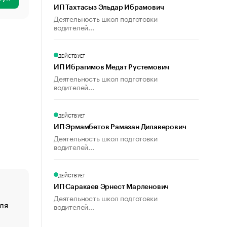
ИП Тахтасыз Эльдар Ибрамович
Деятельность школ подготовки
водителей...
ДЕЙСТВУЕТ
ИП Ибрагимов Медат Рустемович
Деятельность школ подготовки
водителей...
ДЕЙСТВУЕТ
ИП Эрмамбетов Рамазан Дилаверович
Деятельность школ подготовки
водителей...
ДЕЙСТВУЕТ
ИП Саракаев Эрнест Марленович
Деятельность школ подготовки
ля
«От спорта тело стареет иначе». Как живет глава ко
водителей...
создавшей GTA