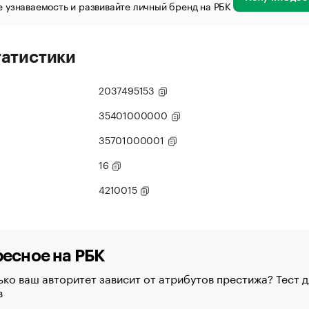
 узнаваемость и развивайте личный бренд на РБК
татистики
2037495153
35401000000
35701000001
16
4210015
есное на РБК
ко ваш авторитет зависит от атрибутов престижа? Тест д
в