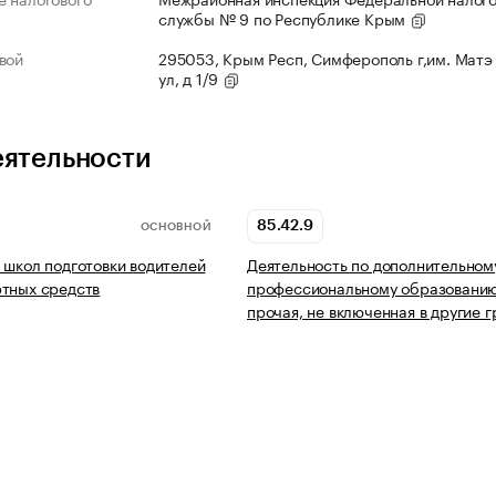
службы № 9 по Республике Крым
вой
295053, Крым Респ, Симферополь г,им. Матэ
ул, д 1/9
еятельности
85.42.9
ОСНОВНОЙ
 школ подготовки водителей
Деятельность по дополнительном
тных средств
профессиональному образовани
прочая, не включенная в другие 