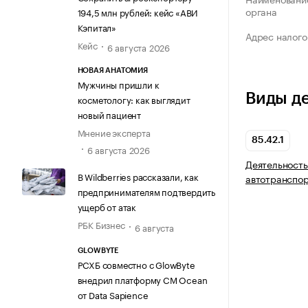
органа
194,5 млн рублей: кейс «АВИ
Кэпитал»
Адрес налого
Кейс
6 августа 2026
НОВАЯ АНАТОМИЯ
Мужчины пришли к
Виды д
косметологу: как выглядит
новый пациент
Мнение эксперта
85.42.1
6 августа 2026
Деятельность
В Wildberries рассказали, как
автотранспор
предпринимателям подтвердить
ущерб от атак
РБК Бизнес
6 августа
GLOWBYTE
РСХБ совместно с GlowByte
внедрил платформу CM Ocean
от Data Sapience