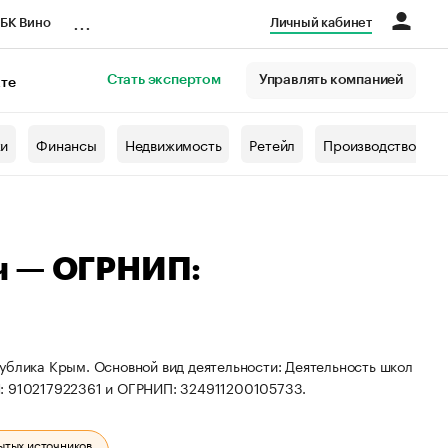
...
БК Вино
Личный кабинет
Стать экспертом
Управлять компанией
кте
азета
жи
Финансы
Недвижимость
Ретейл
Производство
ч — ОГРНИП:
ублика Крым. Основной вид деятельности: Деятельность школ
Н: 910217922361 и ОГРНИП: 324911200105733.
ытых источников.