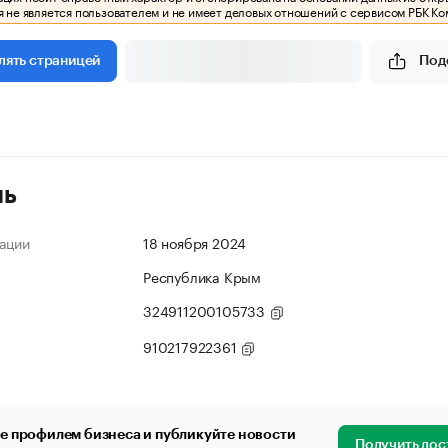
 не является пользователем и не имеет деловых отношений с сервисом РБК Ко
Под
лять страницей
ль
ации
18 ноября 2024
Республика Крым
324911200105733
910217922361
е профилем бизнеса и публикуйте новости
Получить дос