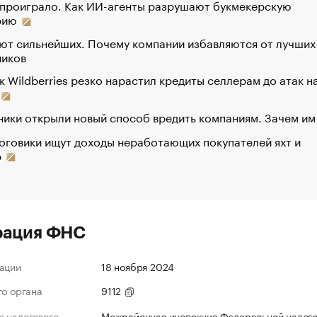
 проиграло. Как ИИ-агенты разрушают букмекерскую
рию
ют сильнейших. Почему компании избавляются от лучших
ников
к Wildberries резко нарастил кредиты селлерам до атак н
ики открыли новый способ вредить компаниям. Зачем им
оговики ищут доходы неработающих покупателей яхт и
р
рация ФНС
ации
18 ноября 2024
го органа
9112
 налогового
Межрайонная инспекция Федеральной налог