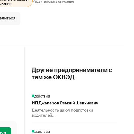
Редактировать описание
мпании.
елиться
Другие предприниматели с
тем же ОКВЭД
ДЕЙСТВУЕТ
ИП Джапаров Ремзий Шевхиевич
Деятельность школ подготовки
водителей...
ДЕЙСТВУЕТ
туп