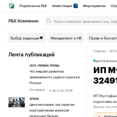
Подписка на РБК
Инвестиции
Мероприятия
Отр
Спорт
Школа управления РБК
РБК Образование
РБ
РБК Компании
Город
Стиль
Крипто
РБК Бизнес-среда
Дискусси
Выбор редакции
Менеджмент и HR
Право и бухгал
Спецпроекты СПб
Конференции СПб
Спецпроекты
Главная
ИП М
Технологии и медиа
Финансы
Рынок наличной валют
Лента публикаций
ДЕЙСТВУЕТ
ОБНО
ООО «РЕММА ТРЕЙД»
ИП М
Что мешает развитию
премиального сырного рынка в
3249
России
Интервью
6 августа 2026
ИП Мустафаев
АПКБК
подготовки в
Цена молчания: как скрытая
Данные получен
корпоративная агрессия
разрушает бизнес
Информац