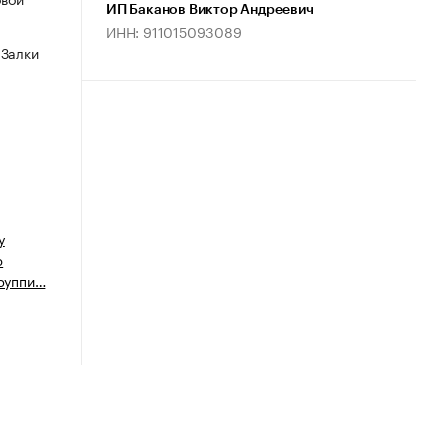
ИП Баканов Виктор Андреевич
ИНН: 911015093089
 Залки
у
ю
группи…