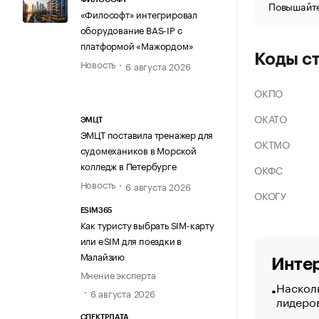
Повышайте
«Философт» интегрировал
оборудование BAS-IP с
платформой «Мажордом»
Коды с
Новость
6 августа 2026
ОКПО
ОКАТО
ЭМЦТ
ЭМЦТ поставила тренажер для
ОКТМО
судомехаников в Морской
колледж в Петербурге
ОКФС
Новость
6 августа 2026
ОКОГУ
ESIM365
Как туристу выбрать SIM-карту
или eSIM для поездки в
Малайзию
Интер
Мнение эксперта
Насколь
6 августа 2026
лидеро
СПЕКТРДАТА