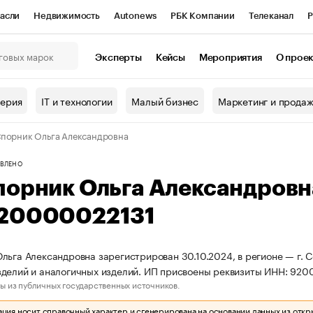
асли
Недвижимость
Autonews
РБК Компании
Телеканал
Р
К Курсы
РБК Life
Тренды
Визионеры
Национальные проекты
Эксперты
Кейсы
Мероприятия
О прое
онный клуб
Исследования
Кредитные рейтинги
Франшизы
Г
терия
IT и технологии
Малый бизнес
Маркетинг и прода
Проверка контрагентов
Политика
Экономика
Бизнес
порник Ольга Александровна
ы
ВЛЕНО
порник Ольга Александров
20000022131
льга Александровна зарегистрирован 30.10.2024, в регионе — г. С
зделий и аналогичных изделий. ИП присвоены реквизиты ИНН: 9
ы из публичных государственных источников.
ия носит справочный характер и сгенерирована на основании данных из откр