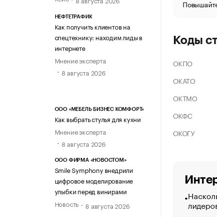
Повышайте
НЕФТЕТРАФИК
Как получить клиентов на
спецтехнику: находим лиды в
Коды с
интернете
Мнение эксперта
ОКПО
8 августа 2026
ОКАТО
ОКТМО
ООО «МЕБЕЛЬ БИЗНЕС КОМФОРТ»
ОКФС
Как выбрать стулья для кухни
Мнение эксперта
ОКОГУ
8 августа 2026
ООО ФИРМА «НОВОСТОМ»
Smile Symphony внедрили
Интер
цифровое моделирование
улыбки перед винирами
Насколь
лидеро
Новость
8 августа 2026