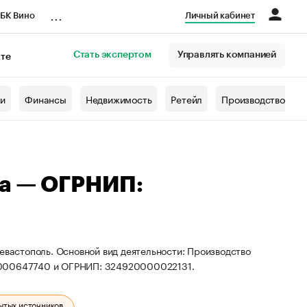
...
БК Вино
Личный кабинет
Стать экспертом
Управлять компанией
кте
азета
жи
Финансы
Недвижимость
Ретейл
Производство
на — ОГРНИП:
евастополь. Основной вид деятельности: Производство
20000647740 и ОГРНИП: 324920000022131.
ытых источников.