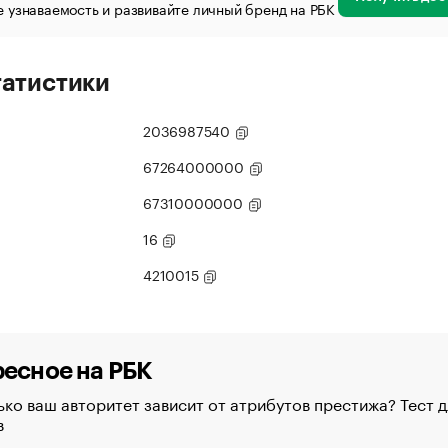
 узнаваемость и развивайте личный бренд на РБК
татистики
2036987540
67264000000
67310000000
16
4210015
есное на РБК
ко ваш авторитет зависит от атрибутов престижа? Тест д
в