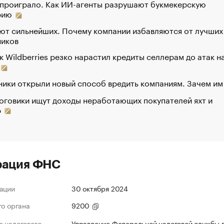
 проиграло. Как ИИ-агенты разрушают букмекерскую
рию
ют сильнейших. Почему компании избавляются от лучших
ников
к Wildberries резко нарастил кредиты селлерам до атак н
ики открыли новый способ вредить компаниям. Зачем им
оговики ищут доходы неработающих покупателей яхт и
р
рация ФНС
ации
30 октября 2024
го органа
9200
 налогового
Управление Федеральной налоговой службы п