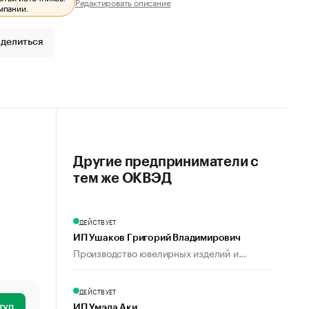
Редактировать описание
мпании.
делиться
Другие предприниматели с
тем же ОКВЭД
ДЕЙСТВУЕТ
ИП Ушаков Григорий Владимирович
Производство ювелирных изделий и...
ДЕЙСТВУЕТ
туп
ИП Умэда Аки