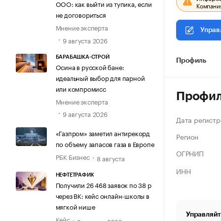
ООО: как выйти из тупика, если
Компания
не договориться
Мнение эксперта
Управ
9 августа 2026
БАРАБАШКА-СТРОЙ
Профиль
Осина в русской бане:
идеальный выбор для парной
или компромисс
Профи
Мнение эксперта
9 августа 2026
Дата регистр
«Газпром» заметил антирекорд
Регион
по объему запасов газа в Европе
ОГРНИП
РБК Бизнес
8 августа
ИНН
НЕФТЕТРАФИК
Получили 26 468 заявок по 38 р
через ВК: кейс онлайн-школы в
мягкой нише
Управляйт
Кейс
8 августа 2026