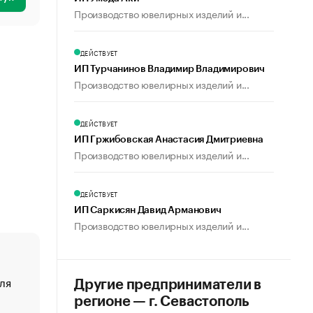
Производство ювелирных изделий и...
ДЕЙСТВУЕТ
ИП Турчанинов Владимир Владимирович
Производство ювелирных изделий и...
ДЕЙСТВУЕТ
ИП Гржибовская Анастасия Дмитриевна
Производство ювелирных изделий и...
ДЕЙСТВУЕТ
ИП Саркисян Давид Арманович
Производство ювелирных изделий и...
ля
«От спорта тело стареет иначе». Как живет глава ко
Другие предприниматели в
создавшей GTA
регионе — г. Севастополь