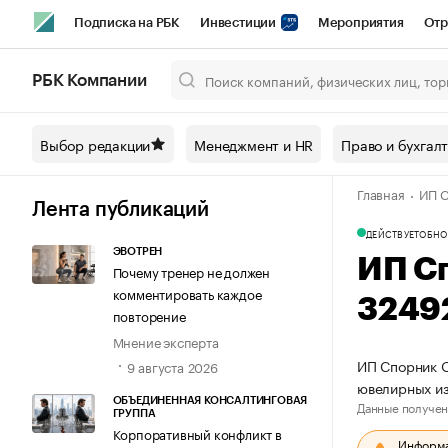
Подписка на РБК
Инвестиции
Мероприятия
Отр
Спорт
Школа управления РБК
РБК Образование
РБ
РБК Компании
Город
Стиль
Крипто
РБК Бизнес-среда
Дискусси
Выбор редакции
Менеджмент и HR
Право и бухгал
Спецпроекты СПб
Конференции СПб
Спецпроекты
Главная
ИП С
Технологии и медиа
Финансы
Рынок наличной валют
Лента публикаций
ДЕЙСТВУЕТ
ОБНО
ЭВОТРЕН
ИП С
Почему тренер не должен
комментировать каждое
3249
повторение
Мнение эксперта
ИП Спорник О
9 августа 2026
ювелирных и
ОБЪЕДИНЕННАЯ КОНСАЛТИНГОВАЯ
Данные получен
ГРУППА
Корпоративный конфликт в
Информац