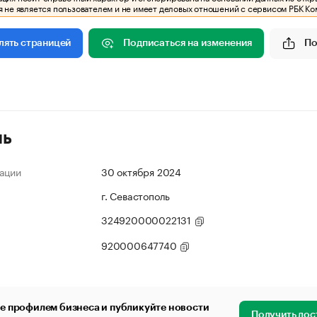
 не является пользователем и не имеет деловых отношений с сервисом РБК Ко
Подписаться на изменения
По
лять страницей
ль
ации
30 октября 2024
г. Севастополь
324920000022131
920000647740
е профилем бизнеса и публикуйте новости
Получить дос