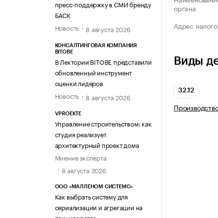
пресс-поддержку в СМИ бренду
органа
БАСК
Адрес налого
Новость
8 августа 2026
КОНСАЛТИНГОВАЯ КОМПАНИЯ
BITOBE
Виды д
В Лектории BITOBE представили
обновленный инструмент
оценки лидеров
32.12
Новость
8 августа 2026
Производство
VPROEKTE
Управление строительством: как
студия реализует
архитектурный проект дома
Мнение эксперта
8 августа 2026
ООО «МАЛЛЕНОМ СИСТЕМС»
Как выбрать систему для
сериализации и агрегации на
производстве