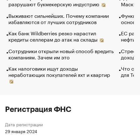
разрушают букмекерскую индустрию
Маск в 
Выживают сильнейших. Почему компании
Функции
избавляются от лучших сотрудников
основ э
Как банк Wildberries резко нарастил
ЕС раз
кредиты селлерам до атак на склады
нефти —
Сотрудники открыли новый способ вредить
Стресс 
компаниям. Зачем им это
доходов
Как налоговики ищут доходы
Что обв
неработающих покупателей яхт и квартир
для Tel
Регистрация ФНС
Дата регистрации
29 января 2024