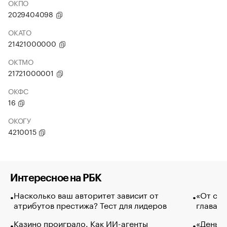
ОКПО
2029404098
ОКАТО
21421000000
ОКТМО
21721000001
ОКФС
16
ОКОГУ
4210015
Интересное на РБК
Насколько ваш авторитет зависит от
«От спо
атрибутов престижа? Тест для лидеров
глава к
Казино проиграло. Как ИИ-агенты
«Деньги