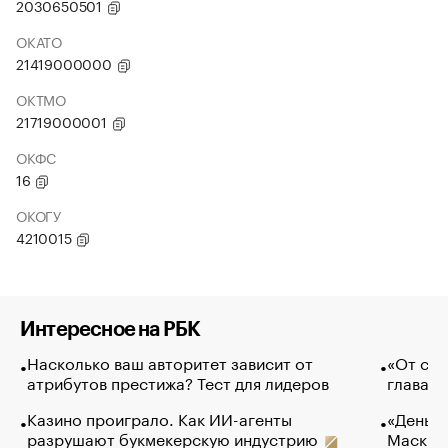
2030650501
ОКАТО
21419000000
ОКТМО
21719000001
ОКФС
16
ОКОГУ
4210015
Интересное на РБК
Насколько ваш авторитет зависит от
«От спо
атрибутов престижа? Тест для лидеров
глава к
Казино проиграло. Как ИИ-агенты
«Деньги
разрушают букмекерскую индустрию
Маск в 