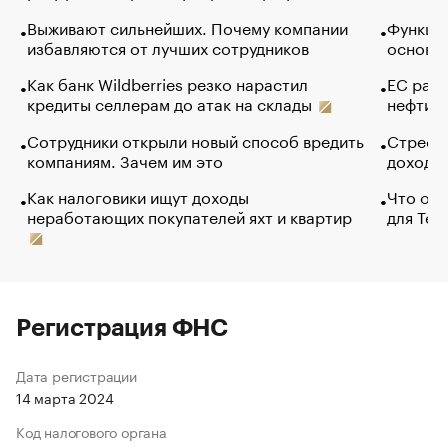
Выживают сильнейших. Почему компании
Функции
избавляются от лучших сотрудников
основ э
Как банк Wildberries резко нарастил
ЕС раз
кредиты селлерам до атак на склады
нефти —
Сотрудники открыли новый способ вредить
Стресс 
компаниям. Зачем им это
доходов
Как налоговики ищут доходы
Что обв
неработающих покупателей яхт и квартир
для Tel
Регистрация ФНС
Дата регистрации
14 марта 2024
Код налогового органа