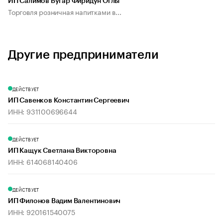
ИП Салимов Вугар Фиридун Оглы
Торговля розничная напитками в...
Другие предприниматели
ДЕЙСТВУЕТ
ИП Савенков Константин Сергеевич
ИНН: 931100696644
ДЕЙСТВУЕТ
ИП Кащук Светлана Викторовна
ИНН: 614068140406
ДЕЙСТВУЕТ
ИП Филонов Вадим Валентинович
ИНН: 920161540075