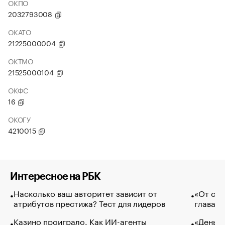
ОКПО
2032793008
ОКАТО
21225000004
ОКТМО
21525000104
ОКФС
16
ОКОГУ
4210015
Интересное на РБК
Насколько ваш авторитет зависит от
«От спо
атрибутов престижа? Тест для лидеров
глава к
Казино проиграло. Как ИИ-агенты
«Деньги