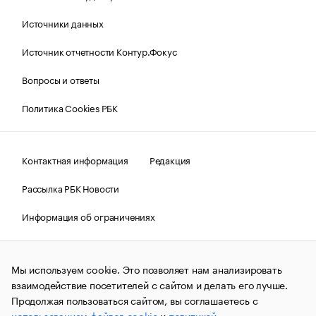
Источники данных
Источник отчетности Контур.Фокус
Вопросы и ответы
Политика Cookies РБК
Контактная информация
Редакция
Рассылка РБК Новости
Информация об ограничениях
Правовая информация
О соблюдении авторских прав
Мы используем cookie. Это позволяет нам анализировать
© АО «РОСБИЗНЕСКОНСАЛТИНГ»,
1995–2026.
Сообщения
и материалы информационного агентства «РБК»
взаимодействие посетителей с сайтом и делать его лучше.
(зарегистрировано Федеральной службой по надзору в сфере
Продолжая пользоваться сайтом, вы соглашаетесь с
связи, информационных технологий и массовых
использованием файлов cookie
и
политикой
коммуникаций (Роскомнадзор) 09.12.2015 за номером ИА