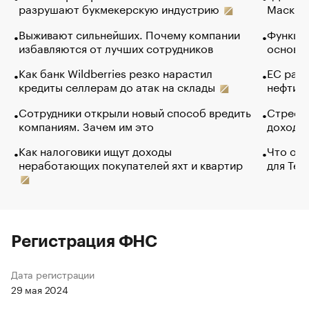
разрушают букмекерскую индустрию
Маск в 
Выживают сильнейших. Почему компании
Функции
избавляются от лучших сотрудников
основ э
Как банк Wildberries резко нарастил
ЕС раз
кредиты селлерам до атак на склады
нефти —
Сотрудники открыли новый способ вредить
Стресс 
компаниям. Зачем им это
доходов
Как налоговики ищут доходы
Что обв
неработающих покупателей яхт и квартир
для Tel
Регистрация ФНС
Дата регистрации
29 мая 2024