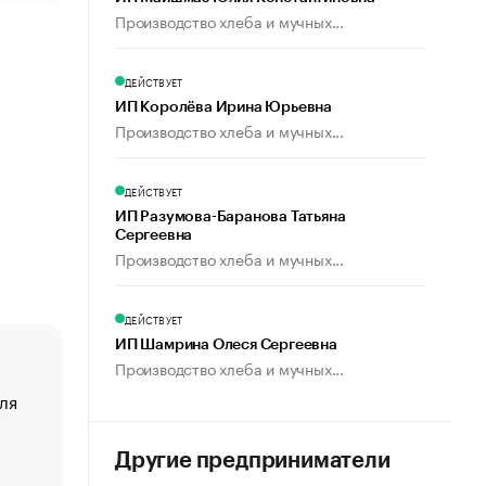
Производство хлеба и мучных...
ДЕЙСТВУЕТ
ИП Королёва Ирина Юрьевна
Производство хлеба и мучных...
ДЕЙСТВУЕТ
ИП Разумова-Баранова Татьяна
Сергеевна
Производство хлеба и мучных...
ДЕЙСТВУЕТ
ИП Шамрина Олеся Сергеевна
Производство хлеба и мучных...
ля
«От спорта тело стареет иначе». Как живет глава ко
создавшей GTA
«Деньги будут не нужны»: что рассказал Маск в инт
Другие предприниматели
Economist