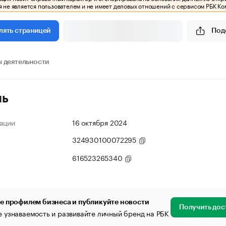
 не является пользователем и не имеет деловых отношений с сервисом РБК Ко
Под
лять страницей
 деятельности
ль
ации
16 октября 2024
324930100072295
616523265340
е профилем бизнеса и публикуйте новости
Получить дос
 узнаваемость и развивайте личный бренд на РБК