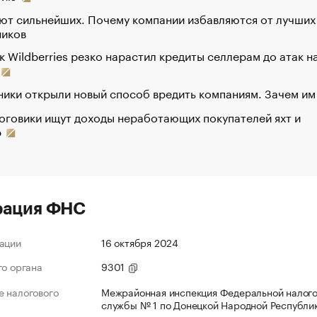
ют сильнейших. Почему компании избавляются от лучших
ников
к Wildberries резко нарастил кредиты селлерам до атак н
ики открыли новый способ вредить компаниям. Зачем им
оговики ищут доходы неработающих покупателей яхт и
р
рация ФНС
ации
16 октября 2024
го органа
9301
 налогового
Межрайонная инспекция Федеральной налог
службы № 1 по Донецкой Народной Республи