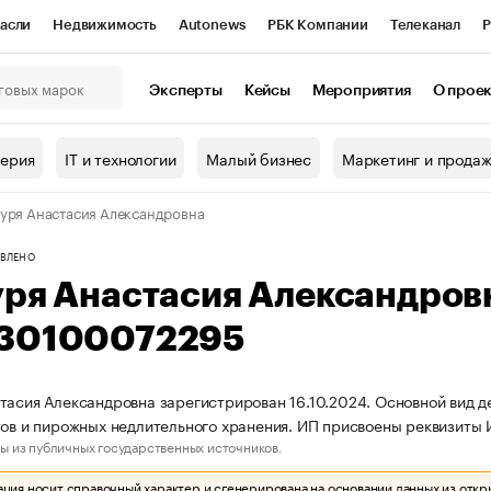
асли
Недвижимость
Autonews
РБК Компании
Телеканал
Р
К Курсы
РБК Life
Тренды
Визионеры
Национальные проекты
Эксперты
Кейсы
Мероприятия
О прое
онный клуб
Исследования
Кредитные рейтинги
Франшизы
Г
терия
IT и технологии
Малый бизнес
Маркетинг и прода
Проверка контрагентов
Политика
Экономика
Бизнес
уря Анастасия Александровна
ы
ВЛЕНО
уря Анастасия Александров
30100072295
тасия Александровна зарегистрирован 16.10.2024. Основной вид д
тов и пирожных недлительного хранения. ИП присвоены реквизит
ы из публичных государственных источников.
ия носит справочный характер и сгенерирована на основании данных из откр