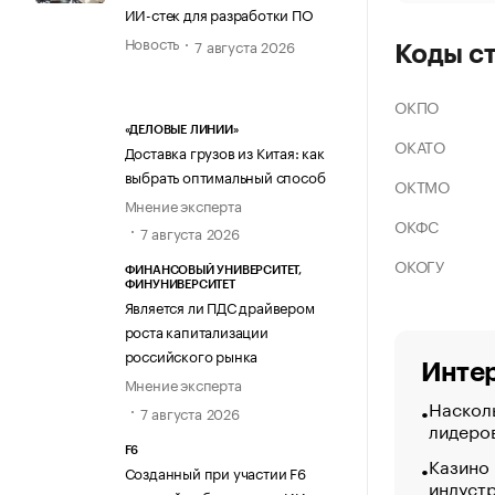
ИИ-стек для разработки ПО
Новость
7 августа 2026
Коды с
ОКПО
«ДЕЛОВЫЕ ЛИНИИ»
ОКАТО
Доставка грузов из Китая: как
выбрать оптимальный способ
ОКТМО
Мнение эксперта
ОКФС
7 августа 2026
ОКОГУ
ФИНАНСОВЫЙ УНИВЕРСИТЕТ,
ФИНУНИВЕРСИТЕТ
Является ли ПДС драйвером
роста капитализации
российского рынка
Интер
Мнение эксперта
Насколь
7 августа 2026
лидеро
F6
Казино
Созданный при участии F6
индуст