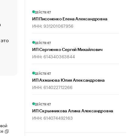
Функции менеджмента: пять ключевых основ эффект
ДЕЙСТВУЕТ
управления
ИП Писоненко Елена Александровна
а
ЕС разрешил конфискацию российской нефти — чем
ИНН: 931201067956
Москва
 это
Стресс обеспеченных людей: почему рост доходов 
ДЕЙСТВУЕТ
счастья
ИП Сергиенко Сергей Михайлович
Что обвинения против Павла Дурова значат для Tele
ИНН: 614340363844
пользователей
ДЕЙСТВУЕТ
ИП Ахманова Юлия Александровна
ИНН: 614022712266
ДЕЙСТВУЕТ
ИП Скрынникова Алина Александровна
ИНН: 614074492163
овой
ке