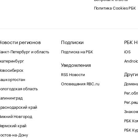
Политика Cookies РБК
Новости регионов
Подписки
РБК Н
анкт-Петербург и область
Подписка на РБК
iOS
катеринбург
Androi
Уведомления
Новосибирск
Други
RSS Новости
Башкортостан
Оповещения RBC.ru
Домены
ологодская область
Рег.об
Калининград
Рег.ре
раснодарский край
Знаком
Нижний Новгород
РБК Ко
Пермский край
РБК Ку
остов-на-Дону