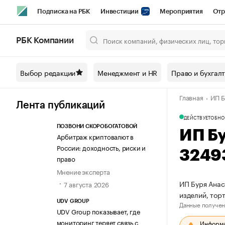
Подписка на РБК
Инвестиции
Мероприятия
Отр
Спорт
Школа управления РБК
РБК Образование
РБ
РБК Компании
Город
Стиль
Крипто
РБК Бизнес-среда
Дискусси
Выбор редакции
Менеджмент и HR
Право и бухгал
Спецпроекты СПб
Конференции СПб
Спецпроекты
Главная
ИП Б
Технологии и медиа
Финансы
Рынок наличной валют
Лента публикаций
ДЕЙСТВУЕТ
ОБНО
ПОЗВОНИ СКОРОБОГАТОВОЙ
ИП Б
Арбитраж криптовалют в
России: доходность, риски и
3249
право
Мнение эксперта
ИП Буря Анас
7 августа 2026
изделий, тор
UDV GROUP
Данные получен
UDV Group показывает, где
мониторинг теряет связь с
Информац