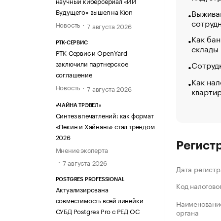
научный киберсериал «ИИ
Будущего» вышел на Kion
Выжива
сотруд
Новость
7 августа 2026
Как бан
РТК-СЕРВИС
склады
РТК-Сервис и OpenYard
Сотрудн
заключили партнерское
соглашение
Как нал
Новость
7 августа 2026
кварти
«ЧАЙНА ТРЭВЕЛ»
Синтез впечатлений: как формат
«Пекин и Хайнань» стал трендом
2026
Регист
Мнение эксперта
7 августа 2026
Дата регистр
POSTGRES PROFESSIONAL
Код налогово
Актуализирована
совместимость всей линейки
Наименование
СУБД Postgres Pro с РЕД ОС
органа