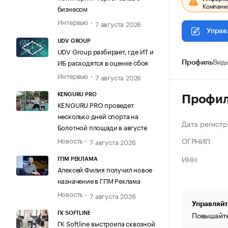
Компания
бизнесом
Интервью
7 августа 2026
Управ
UDV GROUP
UDV Group разбирает, где ИТ и
ИБ расходятся в оценке сбоя
Профиль
Виды
Интервью
7 августа 2026
KENGURU PRO
Профи
KENGURU PRO проведет
несколько дней спорта на
Дата регистр
Болотной площади в августе
ОГРНИП
Новость
7 августа 2026
ИНН
ГПМ РЕКЛАМА
Алексей Филия получил новое
назначение в ГПМ Реклама
Новость
7 августа 2026
Управляйт
Повышайте
ГК SOFTLINE
ГК Softline выстроила сквозной