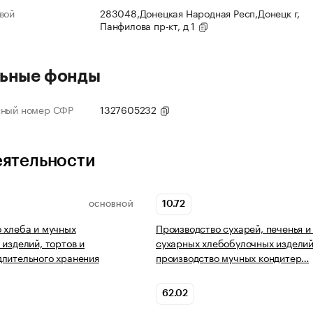
вой
283048,Донецкая Народная Респ,Донецк г,
Панфилова пр-кт, д 1
ьные фонды
нный номер СФР
1327605232
еятельности
10.72
ОСНОВНОЙ
 хлеба и мучных
Производство сухарей, печенья и
 изделий, тортов и
сухарных хлебобулочных изделий
лительного хранения
производство мучных кондитер…
62.02