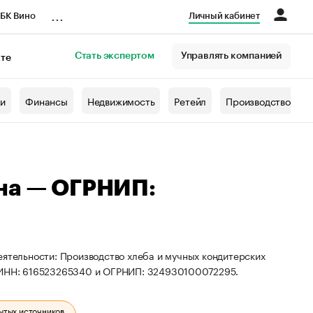
...
БК Вино
Личный кабинет
Стать экспертом
Управлять компанией
кте
азета
жи
Финансы
Недвижимость
Ретейл
Производство
на — ОГРНИП:
еятельности: Производство хлеба и мучных кондитерских
ы ИНН: 616523265340 и ОГРНИП: 324930100072295.
ытых источников.