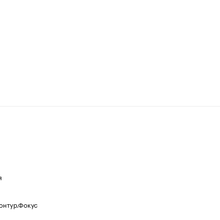
я
Контур.Фокус