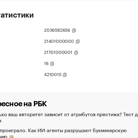
татистики
2036582656
21401000000
21701000001
16
4210015
есное на РБК
ко ваш авторитет зависит от атрибутов престижа? Тест д
в
 проиграло. Как ИИ-агенты разрушают букмекерскую
рию