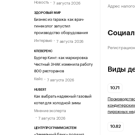
Новость
7 августа 2026
Адрес налого
ЗДОРОВЫЙ МИР
Бизнес из гаража: как врач-
гинеколог запустил
производство оборудования
Социал
Интервью
7 августа 2026
Регистрацио
КЛЕВЕРЕНС
Бургер Кинг: как маркировка
Честный ЗНАК изменила работу
Виды д
800 ресторанов
Кейс
7 августа 2026
10.71
HUBERT
Как выбрать надежный газовый
Производство
котел для холодной зимы
кондитерских
Мнение эксперта
пирожных нед
7 августа 2026
10.82
ЦЕНТРПРОГРАММСИСТЕМ
«Земельный банк» получил