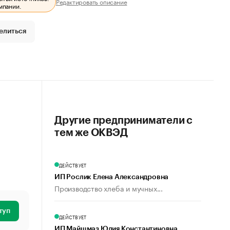
Редактировать описание
мпании.
елиться
Другие предприниматели с
тем же ОКВЭД
ДЕЙСТВУЕТ
ИП Рослик Елена Александровна
Производство хлеба и мучных...
туп
ДЕЙСТВУЕТ
ИП Майшмаз Юлия Константиновна