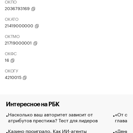
ОКПО
2036793169
ОКАТО
21419000000
ОКТМО
21719000001
ОКФС
16
ОКОГУ
4210015
Интересное на РБК
Насколько ваш авторитет зависит от
«От спо
атрибутов престижа? Тест для лидеров
глава к
Казино проиграло. Как ИИ-агенты
«Деньги