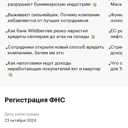
разрушают букмекерскую индустрию
Маск в 
Выживают сильнейших. Почему компании
Функции
избавляются от лучших сотрудников
основ э
Как банк Wildberries резко нарастил
ЕС раз
кредиты селлерам до атак на склады
нефти —
Сотрудники открыли новый способ вредить
Стресс 
компаниям. Зачем им это
доходов
Как налоговики ищут доходы
Что обв
неработающих покупателей яхт и квартир
для Tel
Регистрация ФНС
Дата регистрации
23 октября 2024