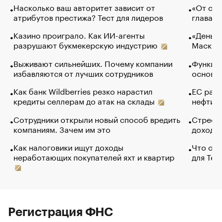
Насколько ваш авторитет зависит от
«От спо
атрибутов престижа? Тест для лидеров
глава к
Казино проиграло. Как ИИ-агенты
«Деньги
разрушают букмекерскую индустрию
Маск в 
Выживают сильнейших. Почему компании
Функции
избавляются от лучших сотрудников
основ э
Как банк Wildberries резко нарастил
ЕС раз
кредиты селлерам до атак на склады
нефти —
Сотрудники открыли новый способ вредить
Стресс 
компаниям. Зачем им это
доходов
Как налоговики ищут доходы
Что обв
неработающих покупателей яхт и квартир
для Tel
Регистрация ФНС