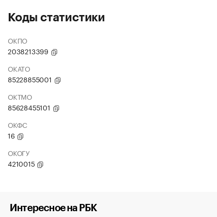
Коды статистики
ОКПО
2038213399
ОКАТО
85228855001
ОКТМО
85628455101
ОКФС
16
ОКОГУ
4210015
Интересное на РБК