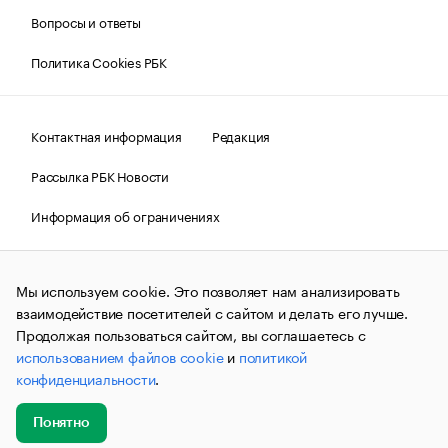
Вопросы и ответы
Политика Cookies РБК
Контактная информация
Редакция
Рассылка РБК Новости
Информация об ограничениях
Правовая информация
О соблюдении авторских прав
Мы используем cookie. Это позволяет нам анализировать
© АО «РОСБИЗНЕСКОНСАЛТИНГ»,
1995–2026.
Сообщения
и материалы информационного агентства «РБК»
взаимодействие посетителей с сайтом и делать его лучше.
(зарегистрировано Федеральной службой по надзору в сфере
Продолжая пользоваться сайтом, вы соглашаетесь с
связи, информационных технологий и массовых
использованием файлов cookie
и
политикой
коммуникаций (Роскомнадзор) 09.12.2015 за номером ИА
№ФС77-63848) сопровождаются пометкой «РБК». Отдельные
конфиденциальности
.
публикации могут содержать информацию,
не предназначенную для пользователей
до 18 лет.
companycardsfeedback@rbc.ru
Понятно