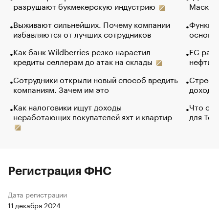
разрушают букмекерскую индустрию
Маск в 
Выживают сильнейших. Почему компании
Функции
избавляются от лучших сотрудников
основ э
Как банк Wildberries резко нарастил
ЕС раз
кредиты селлерам до атак на склады
нефти —
Сотрудники открыли новый способ вредить
Стресс 
компаниям. Зачем им это
доходов
Как налоговики ищут доходы
Что обв
неработающих покупателей яхт и квартир
для Tel
Регистрация ФНС
Дата регистрации
11 декабря 2024