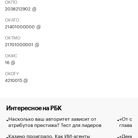
ОКПО
2038212902
ОКАТО
21401000000
ОКТМО
21701000001
ОКФС
16
ОКОГУ
4210015
Интересное на РБК
Насколько ваш авторитет зависит от
«От спо
атрибутов престижа? Тест для лидеров
глава к
Казино проиграло. Как ИИ-агенты
«Деньги