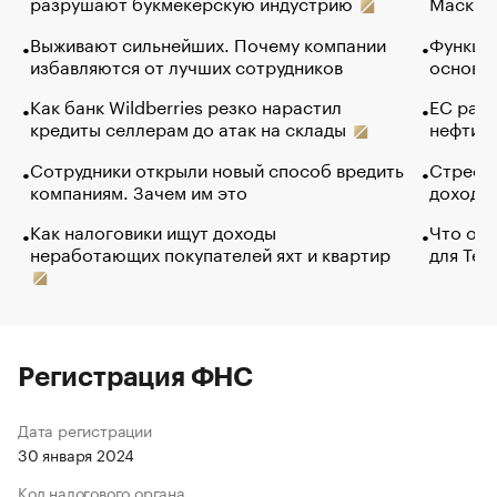
разрушают букмекерскую индустрию
Маск в 
Выживают сильнейших. Почему компании
Функции
избавляются от лучших сотрудников
основ э
Как банк Wildberries резко нарастил
ЕС раз
кредиты селлерам до атак на склады
нефти —
Сотрудники открыли новый способ вредить
Стресс 
компаниям. Зачем им это
доходов
Как налоговики ищут доходы
Что обв
неработающих покупателей яхт и квартир
для Tel
Регистрация ФНС
Дата регистрации
30 января 2024
Код налогового органа