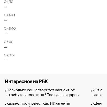
ОКПО
—
ОКАТО
—
ОКТМО
—
ОКФС
—
ОКОГУ
—
Интересное на РБК
Насколько ваш авторитет зависит от
«От спо
атрибутов престижа? Тест для лидеров
глава к
Казино проиграло. Как ИИ-агенты
«Деньги