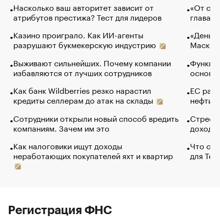
Насколько ваш авторитет зависит от
«От спо
атрибутов престижа? Тест для лидеров
глава к
Казино проиграло. Как ИИ-агенты
«Деньги
разрушают букмекерскую индустрию
Маск в 
Выживают сильнейших. Почему компании
Функции
избавляются от лучших сотрудников
основ э
Как банк Wildberries резко нарастил
ЕС раз
кредиты селлерам до атак на склады
нефти —
Сотрудники открыли новый способ вредить
Стресс 
компаниям. Зачем им это
доходов
Как налоговики ищут доходы
Что обв
неработающих покупателей яхт и квартир
для Tel
Регистрация ФНС