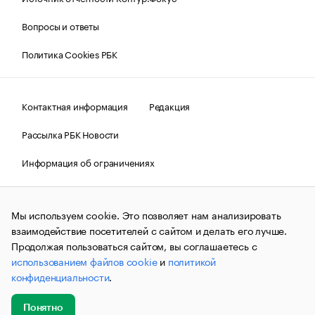
Вопросы и ответы
Политика Cookies РБК
Контактная информация
Редакция
Рассылка РБК Новости
Информация об ограничениях
Правовая информация
О соблюдении авторских прав
Мы используем cookie. Это позволяет нам анализировать
© АО «РОСБИЗНЕСКОНСАЛТИНГ»,
1995–2026.
Сообщения
и материалы информационного агентства «РБК»
взаимодействие посетителей с сайтом и делать его лучше.
(зарегистрировано Федеральной службой по надзору в сфере
Продолжая пользоваться сайтом, вы соглашаетесь с
связи, информационных технологий и массовых
использованием файлов cookie
и
политикой
коммуникаций (Роскомнадзор) 09.12.2015 за номером ИА
№ФС77-63848) сопровождаются пометкой «РБК». Отдельные
конфиденциальности
.
публикации могут содержать информацию,
не предназначенную для пользователей
до 18 лет.
companycardsfeedback@rbc.ru
Понятно