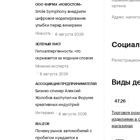
органа
ООО ФИРМА «НОВОСТОМ»
Smile Symphony внедрили
Адрес налого
цифровое моделирование
улыбки перед винирами
Новость
8 августа 2026
Социал
ЗЕЛЁНЫЙ ЛИСТ
Гипоаллергенность: что
скрывается за модным словом
Регистрацио
Мнение эксперта
8 августа 2026
Виды д
АССОЦИАЦИЯ ПРЕДПРИНИМАТЕЛЕЙ
Бизнес-спикер Алексей
Жолобов выступил на Форуме
47.26
креативных индустрий
Торговля роз
Интервью
8 августа 2026
изделиями в 
магазинах
RULIZOR
Почему рынок автомобилей с
пробегом нуждается в