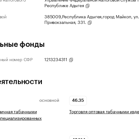
Республике Адыгея
вой
385009,Республика Адыгея,город Майкоп, ул
Привокзальная, 331.
ьные фонды
нный номер СФР
1213234311
еятельности
46.35
ОСНОВНОЙ
ничная табачными
Торговля оптовая табачными изд
специализированных