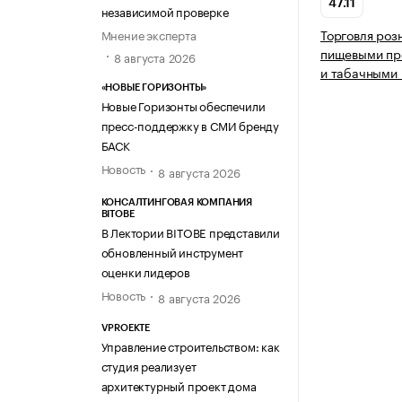
47.11
независимой проверке
Торговля роз
Мнение эксперта
пищевыми про
8 августа 2026
и табачными 
«НОВЫЕ ГОРИЗОНТЫ»
Новые Горизонты обеспечили
пресс-поддержку в СМИ бренду
БАСК
Новость
8 августа 2026
КОНСАЛТИНГОВАЯ КОМПАНИЯ
BITOBE
В Лектории BITOBE представили
обновленный инструмент
оценки лидеров
Новость
8 августа 2026
VPROEKTE
Управление строительством: как
студия реализует
архитектурный проект дома