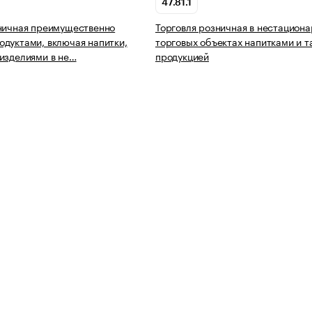
47.81.1
ничная преимущественно
Торговля розничная в нестацион
дуктами, включая напитки,
торговых объектах напитками и 
изделиями в не…
продукцией