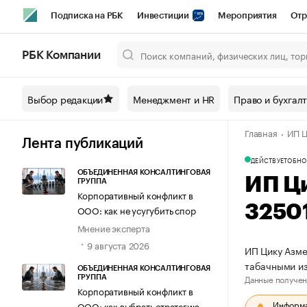
Подписка на РБК
Инвестиции
Мероприятия
Отр
Спорт
Школа управления РБК
РБК Образование
РБ
РБК Компании
Город
Стиль
Крипто
РБК Бизнес-среда
Дискусси
Выбор редакции
Менеджмент и HR
Право и бухгал
Спецпроекты СПб
Конференции СПб
Спецпроекты
Главная
ИП Ц
Технологии и медиа
Финансы
Рынок наличной валют
Лента публикаций
ДЕЙСТВУЕТ
ОБНО
ОБЪЕДИНЕННАЯ КОНСАЛТИНГОВАЯ
ИП Ц
ГРУППА
Корпоративный конфликт в
3250
ООО: как не усугубить спор
Мнение эксперта
9 августа 2026
ИП Цику Азме
табачными и
ОБЪЕДИНЕННАЯ КОНСАЛТИНГОВАЯ
Данные получен
ГРУППА
Корпоративный конфликт в
Информац
ООО: как выбрать стратегию