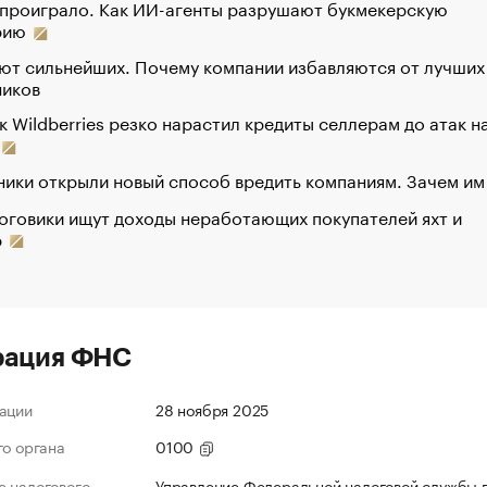
 проиграло. Как ИИ-агенты разрушают букмекерскую
рию
ют сильнейших. Почему компании избавляются от лучших
ников
к Wildberries резко нарастил кредиты селлерам до атак н
ики открыли новый способ вредить компаниям. Зачем им
оговики ищут доходы неработающих покупателей яхт и
р
рация ФНС
ации
28 ноября 2025
го органа
0100
 налогового
Управление Федеральной налоговой службы 