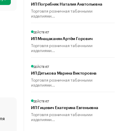
ИП Погребняк Наталия Анатольевна
Торговля розничная табачными
изделиями...
ДЕЙСТВУЕТ
ИП Мнацаканян Артём Горович
Торговля розничная табачными
изделиями...
ДЕЙСТВУЕТ
ИП Дятькова Марина Викторовна
Торговля розничная табачными
изделиями...
ДЕЙСТВУЕТ
ИП Гицевич Екатерина Евгеньевна
Торговля розничная табачными
ля
«От спорта тело стареет иначе». Как живет глава ко
изделиями...
создавшей GTA