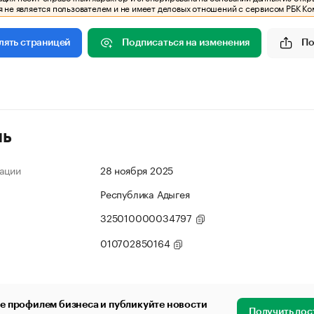
 не является пользователем и не имеет деловых отношений с сервисом РБК Ко
Подписаться на изменения
По
лять страницей
ль
ации
28 ноября 2025
Республика Адыгея
325010000034797
010702850164
е профилем бизнеса и публикуйте новости
Получить дос