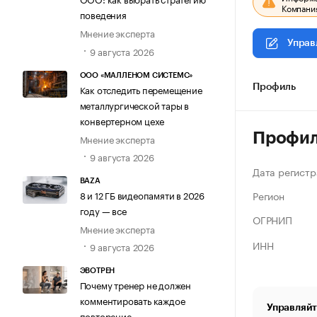
Компания
поведения
Мнение эксперта
Управ
9 августа 2026
ООО «МАЛЛЕНОМ СИСТЕМС»
Как отследить перемещение
Профиль
металлургической тары в
конвертерном цехе
Профи
Мнение эксперта
9 августа 2026
Дата регистр
BAZA
Регион
8 и 12 ГБ видеопамяти в 2026
году — все
ОГРНИП
Мнение эксперта
ИНН
9 августа 2026
ЭВОТРЕН
Почему тренер не должен
комментировать каждое
Управляйт
повторение