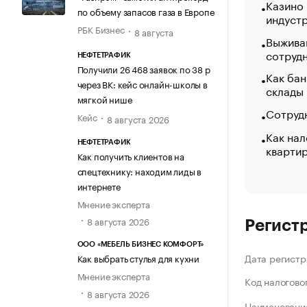
Казино
по объему запасов газа в Европе
индуст
РБК Бизнес
8 августа
Выжива
сотруд
НЕФТЕТРАФИК
Получили 26 468 заявок по 38 р
Как бан
через ВК: кейс онлайн-школы в
склады
мягкой нише
Сотрудн
Кейс
8 августа 2026
Как нал
НЕФТЕТРАФИК
кварти
Как получить клиентов на
спецтехнику: находим лиды в
интернете
Мнение эксперта
8 августа 2026
Регист
ООО «МЕБЕЛЬ БИЗНЕС КОМФОРТ»
Дата регистр
Как выбрать стулья для кухни
Мнение эксперта
Код налогово
8 августа 2026
Наименование