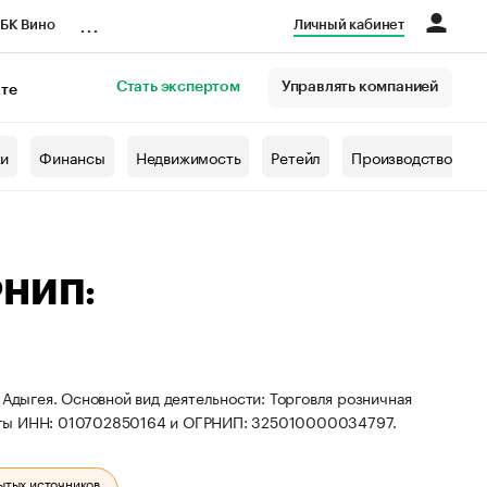
...
БК Вино
Личный кабинет
Стать экспертом
Управлять компанией
кте
азета
жи
Финансы
Недвижимость
Ретейл
Производство
РНИП:
 Адыгея. Основной вид деятельности: Торговля розничная
зиты ИНН: 010702850164 и ОГРНИП: 325010000034797.
ытых источников.