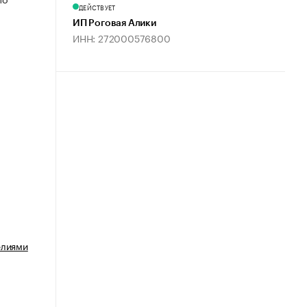
ДЕЙСТВУЕТ
ИП Роговая Алики
.
ИНН: 272000576800
елиями