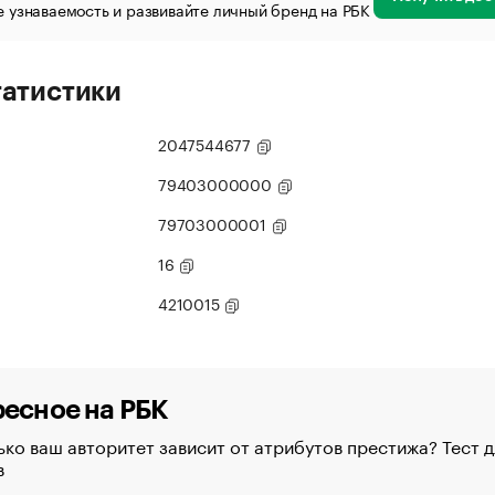
 узнаваемость и развивайте личный бренд на РБК
татистики
2047544677
79403000000
79703000001
16
4210015
есное на РБК
ко ваш авторитет зависит от атрибутов престижа? Тест д
в