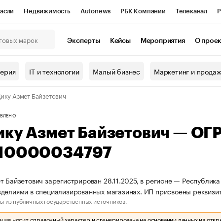
асли
Недвижимость
Autonews
РБК Компании
Телеканал
Р
К Курсы
РБК Life
Тренды
Визионеры
Национальные проекты
Эксперты
Кейсы
Мероприятия
О прое
онный клуб
Исследования
Кредитные рейтинги
Франшизы
Г
терия
IT и технологии
Малый бизнес
Маркетинг и прода
Проверка контрагентов
Политика
Экономика
Бизнес
ику Азмет Байзетович
ы
ВЛЕНО
ику Азмет Байзетович — ОГ
10000034797
т Байзетович зарегистрирован 28.11.2025, в регионе — Республика
зделиями в специализированных магазинах. ИП присвоены рекви
ы из публичных государственных источников.
ия носит справочный характер и сгенерирована на основании данных из откр