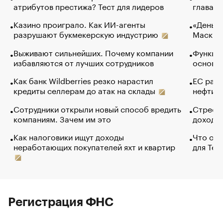
атрибутов престижа? Тест для лидеров
глава к
Казино проиграло. Как ИИ-агенты
«Деньги
разрушают букмекерскую индустрию
Маск в 
Выживают сильнейших. Почему компании
Функции
избавляются от лучших сотрудников
основ э
Как банк Wildberries резко нарастил
ЕС раз
кредиты селлерам до атак на склады
нефти —
Сотрудники открыли новый способ вредить
Стресс 
компаниям. Зачем им это
доходов
Как налоговики ищут доходы
Что обв
неработающих покупателей яхт и квартир
для Tel
Регистрация ФНС