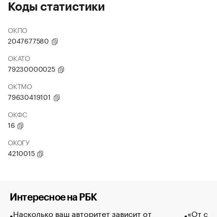
Коды статистики
ОКПО
2047677580
ОКАТО
79230000025
ОКТМО
79630419101
ОКФС
16
ОКОГУ
4210015
Интересное на РБК
Насколько ваш авторитет зависит от
«От спо