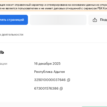
ия носит справочный характер и сгенерирована на основании данных из откр
 не является пользователем и не имеет деловых отношений с сервисом РБК Ко
Под
лять страницей
 деятельности
ль
ации
16 декабря 2025
Республика Адыгея
325010000037646
673001576386