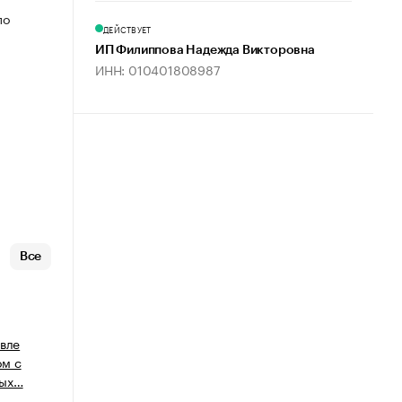
по
ДЕЙСТВУЕТ
ИП Филиппова Надежда Викторовна
.
ИНН: 010401808987
Все
овле
ом с
ных…