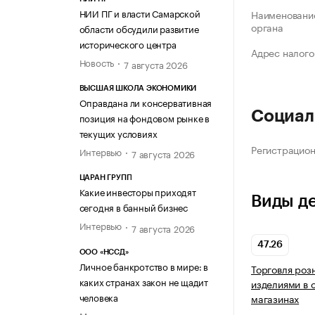
НИИ ПГ и власти Самарской
Наименование
органа
области обсудили развитие
исторического центра
Адрес налого
Новость
7 августа 2026
ВЫСШАЯ ШКОЛА ЭКОНОМИКИ
Оправдана ли консервативная
Социал
позиция на фондовом рынке в
текущих условиях
Регистрацио
Интервью
7 августа 2026
ЦАРАН ГРУПП
Какие инвесторы приходят
Виды д
сегодня в банный бизнес
Интервью
7 августа 2026
47.26
ООО «НССД»
Личное банкротство в мире: в
Торговля роз
каких странах закон не щадит
изделиями в 
человека
магазинах
Мнение эксперта