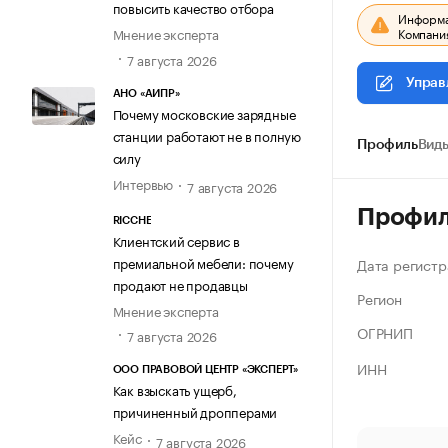
повысить качество отбора
Информац
Компания
Мнение эксперта
7 августа 2026
Управ
АНО «АИПР»
Почему московские зарядные
станции работают не в полную
Профиль
Виды
силу
Интервью
7 августа 2026
Профи
RICCHE
Клиентский сервис в
премиальной мебели: почему
Дата регистр
продают не продавцы
Регион
Мнение эксперта
ОГРНИП
7 августа 2026
ИНН
ООО ПРАВОВОЙ ЦЕНТР «ЭКСПЕРТ»
Как взыскать ущерб,
причиненный дропперами
Кейс
7 августа 2026