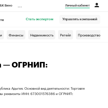
...
БК Вино
Личный кабинет
Стать экспертом
Управлять компанией
кте
азета
жи
Финансы
Недвижимость
Ретейл
Производство
а — ОГРНИП:
ублика Адыгея. Основной вид деятельности: Торговля
ены реквизиты ИНН: 673001576386 и ОГРНИП: