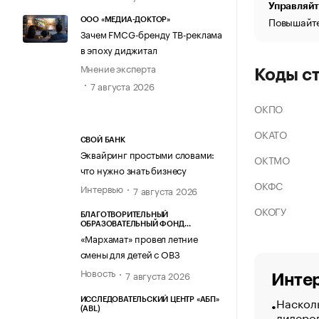
Управляйт
Повышайте
ООО «МЕДИА-ДОКТОР»
Зачем FMCG-бренду ТВ-реклама
в эпоху диджитал
Мнение эксперта
Коды с
7 августа 2026
ОКПО
ОКАТО
СВОЙ БАНК
Эквайринг простыми словами:
ОКТМО
что нужно знать бизнесу
ОКФС
Интервью
7 августа 2026
ОКОГУ
БЛАГОТВОРИТЕЛЬНЫЙ
ОБРАЗОВАТЕЛЬНЫЙ ФОНД
«МАРХАМАТ»
«Мархамат» провел летние
смены для детей с ОВЗ
Новость
7 августа 2026
Интер
Насколь
ИССЛЕДОВАТЕЛЬСКИЙ ЦЕНТР «АБП»
(ABL)
лидеро