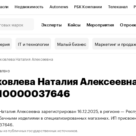
асли
Недвижимость
Autonews
РБК Компании
Телеканал
Р
К Курсы
РБК Life
Тренды
Визионеры
Национальные проекты
Эксперты
Кейсы
Мероприятия
О прое
онный клуб
Исследования
Кредитные рейтинги
Франшизы
Г
терия
IT и технологии
Малый бизнес
Маркетинг и прода
Проверка контрагентов
Политика
Экономика
Бизнес
ковлева Наталия Алексеевна
ы
ВЛЕНО
ковлева Наталия Алексеевн
10000037646
Наталия Алексеевна зарегистрирован 16.12.2025, в регионе — Респ
бачными изделиями в специализированных магазинах. ИП присво
37646.
ы из публичных государственных источников.