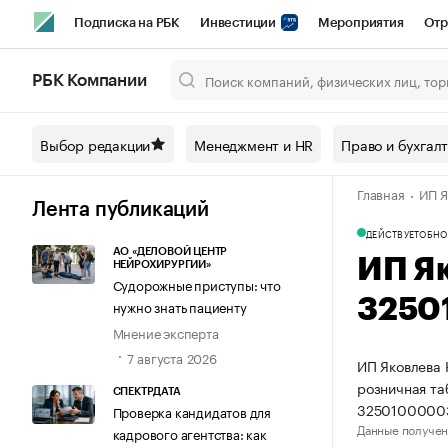
Подписка на РБК
Инвестиции
Мероприятия
Отр
Спорт
Школа управления РБК
РБК Образование
РБ
РБК Компании
Город
Стиль
Крипто
РБК Бизнес-среда
Дискусси
Выбор редакции
Менеджмент и HR
Право и бухгал
Спецпроекты СПб
Конференции СПб
Спецпроекты
Главная
ИП Я
Технологии и медиа
Финансы
Рынок наличной валют
Лента публикаций
ДЕЙСТВУЕТ
ОБНО
АО «ДЕЛОВОЙ ЦЕНТР
ИП Я
НЕЙРОХИРУРГИИ»
Судорожные приступы: что
3250
нужно знать пациенту
Мнение эксперта
7 августа 2026
ИП Яковлева 
розничная та
СПЕКТРДАТА
3250100000
Проверка кандидатов для
Данные получен
кадрового агентства: как