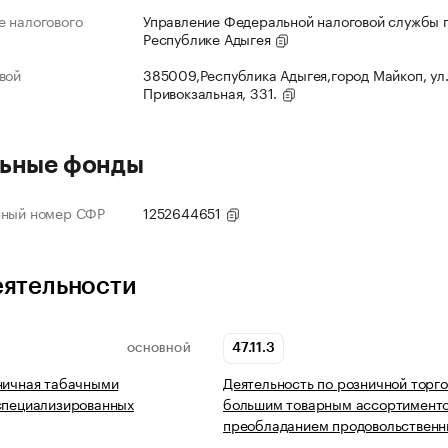
 налогового
Управление Федеральной налоговой службы 
Республике Адыгея
вой
385009,Республика Адыгея,город Майкоп, ул
Привокзальная, 331.
ьные фонды
нный номер СФР
1252644651
еятельности
47.11.3
ОСНОВНОЙ
ничная табачными
Деятельность по розничной торг
специализированных
большим товарным ассортимент
преобладанием продовольствен