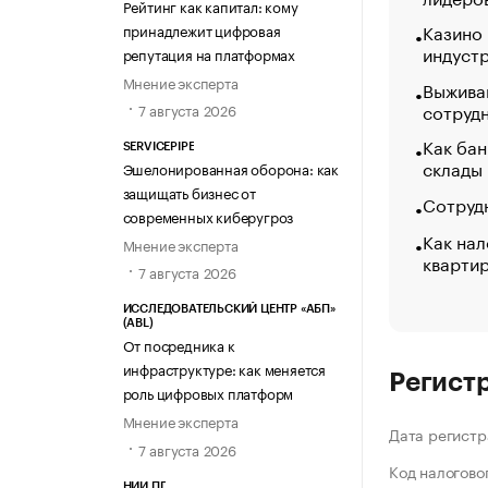
Рейтинг как капитал: кому
Казино
принадлежит цифровая
индуст
репутация на платформах
Мнение эксперта
Выжива
сотруд
7 августа 2026
Как бан
SERVICEPIPE
склады
Эшелонированная оборона: как
защищать бизнес от
Сотрудн
современных киберугроз
Как нал
Мнение эксперта
кварти
7 августа 2026
ИССЛЕДОВАТЕЛЬСКИЙ ЦЕНТР «АБП»
(ABL)
От посредника к
инфраструктуре: как меняется
Регист
роль цифровых платформ
Мнение эксперта
Дата регистр
7 августа 2026
Код налогово
НИИ ПГ