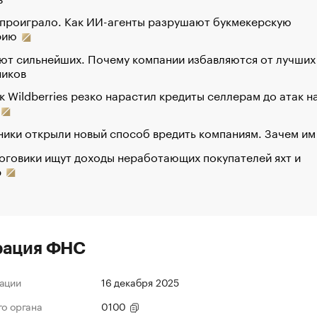
 проиграло. Как ИИ-агенты разрушают букмекерскую
рию
ют сильнейших. Почему компании избавляются от лучших
ников
к Wildberries резко нарастил кредиты селлерам до атак н
ики открыли новый способ вредить компаниям. Зачем им
оговики ищут доходы неработающих покупателей яхт и
р
рация ФНС
ации
16 декабря 2025
го органа
0100