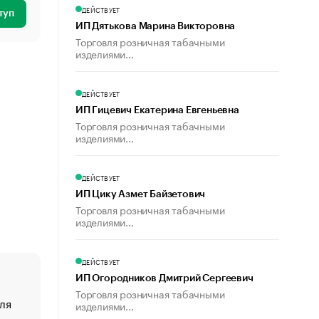
ДЕЙСТВУЕТ
туп
ИП Дятькова Марина Викторовна
Торговля розничная табачными
изделиями...
ДЕЙСТВУЕТ
ИП Гицевич Екатерина Евгеньевна
Торговля розничная табачными
изделиями...
ДЕЙСТВУЕТ
ИП Цику Азмет Байзетович
Торговля розничная табачными
изделиями...
ДЕЙСТВУЕТ
ИП Огородников Дмитрий Сергеевич
Торговля розничная табачными
ля
«От спорта тело стареет иначе». Как живет глава ко
изделиями...
создавшей GTA