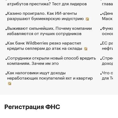
атрибутов престижа? Тест для лидеров
глава к
Казино проиграло. Как ИИ-агенты
«Деньги
разрушают букмекерскую индустрию
Маск в 
Выживают сильнейших. Почему компании
Функции
избавляются от лучших сотрудников
основ э
Как банк Wildberries резко нарастил
ЕС раз
кредиты селлерам до атак на склады
нефти —
Сотрудники открыли новый способ вредить
Стресс 
компаниям. Зачем им это
доходов
Как налоговики ищут доходы
Что обв
неработающих покупателей яхт и квартир
для Tel
Регистрация ФНС