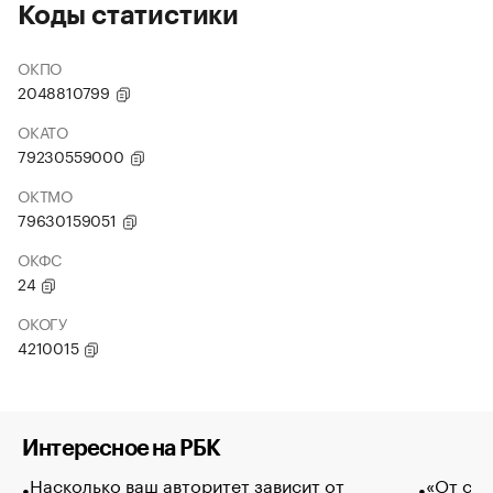
Коды статистики
ОКПО
2048810799
ОКАТО
79230559000
ОКТМО
79630159051
ОКФС
24
ОКОГУ
4210015
Интересное на РБК
Насколько ваш авторитет зависит от
«От спо