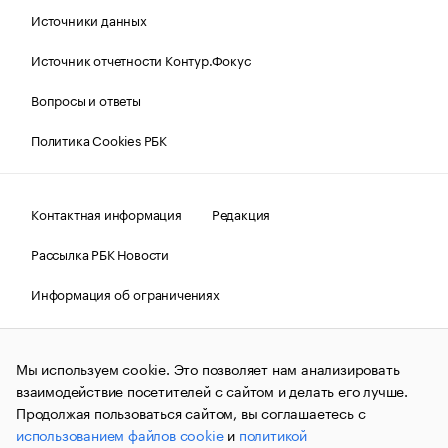
Источники данных
Источник отчетности Контур.Фокус
Вопросы и ответы
Политика Cookies РБК
Контактная информация
Редакция
Рассылка РБК Новости
Информация об ограничениях
Правовая информация
О соблюдении авторских прав
Мы используем cookie. Это позволяет нам анализировать
© АО «РОСБИЗНЕСКОНСАЛТИНГ»,
1995–2026.
Сообщения
и материалы информационного агентства «РБК»
взаимодействие посетителей с сайтом и делать его лучше.
(зарегистрировано Федеральной службой по надзору в сфере
Продолжая пользоваться сайтом, вы соглашаетесь с
связи, информационных технологий и массовых
использованием файлов cookie
и
политикой
коммуникаций (Роскомнадзор) 09.12.2015 за номером ИА