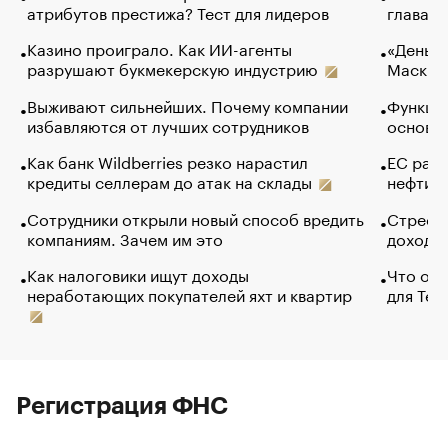
атрибутов престижа? Тест для лидеров
глава к
Казино проиграло. Как ИИ-агенты
«Деньги
разрушают букмекерскую индустрию
Маск в 
Выживают сильнейших. Почему компании
Функции
избавляются от лучших сотрудников
основ э
Как банк Wildberries резко нарастил
ЕС раз
кредиты селлерам до атак на склады
нефти —
Сотрудники открыли новый способ вредить
Стресс 
компаниям. Зачем им это
доходов
Как налоговики ищут доходы
Что обв
неработающих покупателей яхт и квартир
для Tel
Регистрация ФНС