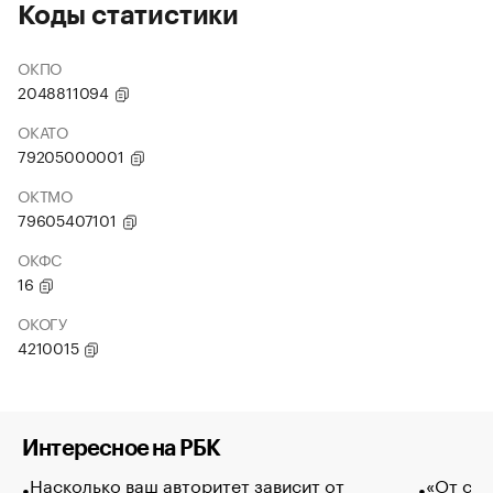
Коды статистики
ОКПО
2048811094
ОКАТО
79205000001
ОКТМО
79605407101
ОКФС
16
ОКОГУ
4210015
Интересное на РБК
Насколько ваш авторитет зависит от
«От спо