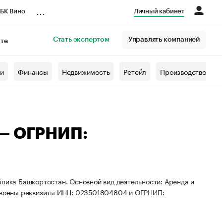
...
БК Вино
Личный кабинет
Стать экспертом
Управлять компанией
кте
азета
жи
Финансы
Недвижимость
Ретейл
Производство
 — ОГРНИП:
блика Башкортостан. Основной вид деятельности: Аренда и
своены реквизиты ИНН: 023501804804 и ОГРНИП: