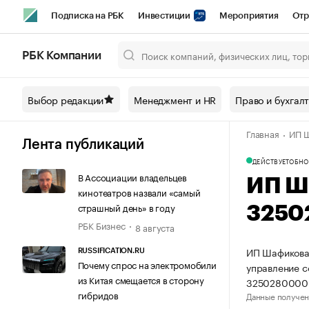
Подписка на РБК
Инвестиции
Мероприятия
Отр
Спорт
Школа управления РБК
РБК Образование
РБ
РБК Компании
Город
Стиль
Крипто
РБК Бизнес-среда
Дискусси
Выбор редакции
Менеджмент и HR
Право и бухгал
Спецпроекты СПб
Конференции СПб
Спецпроекты
Главная
ИП Ш
Технологии и медиа
Финансы
Рынок наличной валют
Лента публикаций
ДЕЙСТВУЕТ
ОБНО
В Ассоциации владельцев
ИП Ш
кинотеатров назвали «самый
страшный день» в году
3250
РБК Бизнес
8 августа
ИП Шафикова 
RUSSIFICATION.RU
Почему спрос на электромобили
управление 
из Китая смещается в сторону
3250280000
гибридов
Данные получен