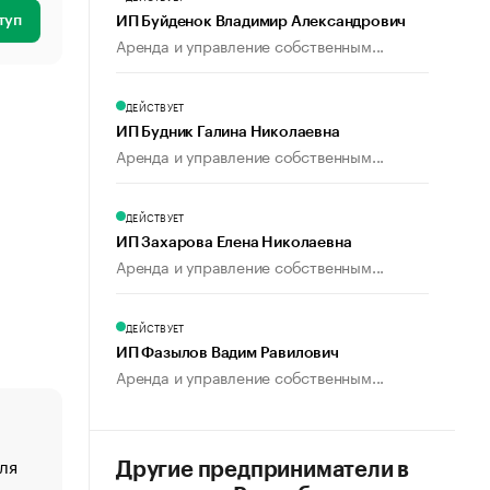
туп
ИП Буйденок Владимир Александрович
Аренда и управление собственным...
ДЕЙСТВУЕТ
ИП Будник Галина Николаевна
Аренда и управление собственным...
ДЕЙСТВУЕТ
ИП Захарова Елена Николаевна
Аренда и управление собственным...
ДЕЙСТВУЕТ
ИП Фазылов Вадим Равилович
Аренда и управление собственным...
ля
«От спорта тело стареет иначе». Как живет глава ко
Другие предприниматели в
создавшей GTA