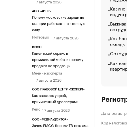
7 августа 2026
Казино
АНО «АИПР»
индуст
Почему московские зарядные
Выжива
станции работают не в полную
сотруд
силу
Интервью
Как бан
7 августа 2026
склады
RICCHE
Сотрудн
Клиентский сервис в
премиальной мебели: почему
Как нал
продают не продавцы
кварти
Мнение эксперта
7 августа 2026
ООО ПРАВОВОЙ ЦЕНТР «ЭКСПЕРТ»
Как взыскать ущерб,
Регист
причиненный дропперами
Кейс
7 августа 2026
Дата регистр
ООО «МЕДИА-ДОКТОР»
Код налогово
Зачем FMCG-бренду ТВ-реклама