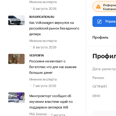
Мнение эксперта
Информац
8 августа 2026
Компания
RUSSIFICATION.RU
Как Volkswagen вернулся на
Управ
российский рынок без единого
дилера
Профиль
Мнение эксперта
8 августа 2026
Профи
VESPERFIN
Россияне не мечтают о
богатстве: что для нас важнее
Дата регистр
больших денег
Регион
Мнение эксперта
7 августа 2026
ОГРНИП
ИНН
Минпромторг сообщил об
изучении властями идей по
поддержке селлеров WB
РБК Бизнес
7 августа