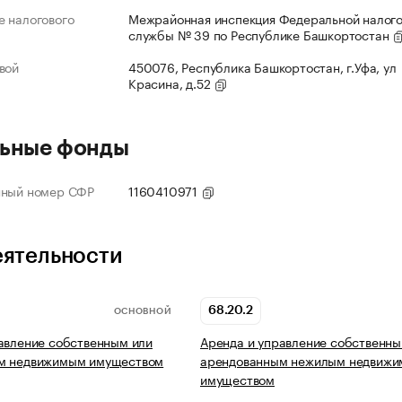
 налогового
Межрайонная инспекция Федеральной налог
службы № 39 по Республике Башкортостан
вой
450076, Республика Башкортостан, г.Уфа, ул
Красина, д.52
ьные фонды
нный номер СФР
1160410971
еятельности
68.20.2
ОСНОВНОЙ
авление собственным или
Аренда и управление собственны
м недвижимым имуществом
арендованным нежилым недвиж
имуществом