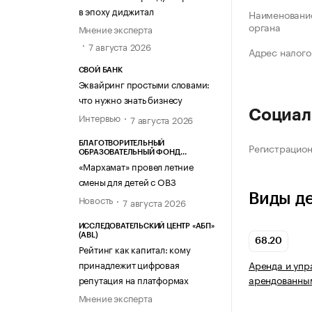
в эпоху диджитал
Наименование
органа
Мнение эксперта
7 августа 2026
Адрес налого
СВОЙ БАНК
Эквайринг простыми словами:
что нужно знать бизнесу
Социал
Интервью
7 августа 2026
БЛАГОТВОРИТЕЛЬНЫЙ
Регистрацио
ОБРАЗОВАТЕЛЬНЫЙ ФОНД
«МАРХАМАТ»
«Мархамат» провел летние
смены для детей с ОВЗ
Виды д
Новость
7 августа 2026
ИССЛЕДОВАТЕЛЬСКИЙ ЦЕНТР «АБП»
(ABL)
68.20
Рейтинг как капитал: кому
принадлежит цифровая
Аренда и упр
арендованны
репутация на платформах
Мнение эксперта