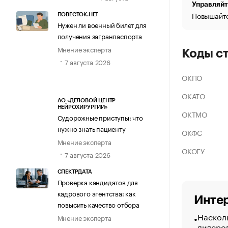
Управляйт
Повышайте
ПОВЕСТОК.НЕТ
Нужен ли военный билет для
получения загранпаспорта
Мнение эксперта
Коды с
7 августа 2026
ОКПО
ОКАТО
АО «ДЕЛОВОЙ ЦЕНТР
НЕЙРОХИРУРГИИ»
ОКТМО
Судорожные приступы: что
нужно знать пациенту
ОКФС
Мнение эксперта
ОКОГУ
7 августа 2026
СПЕКТРДАТА
Проверка кандидатов для
кадрового агентства: как
Интер
повысить качество отбора
Насколь
Мнение эксперта
лидеро