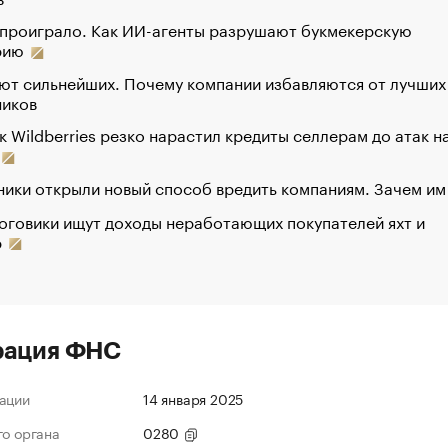
 проиграло. Как ИИ-агенты разрушают букмекерскую
рию
ют сильнейших. Почему компании избавляются от лучших
ников
к Wildberries резко нарастил кредиты селлерам до атак н
ики открыли новый способ вредить компаниям. Зачем им
оговики ищут доходы неработающих покупателей яхт и
р
рация ФНС
ации
14 января 2025
го органа
0280