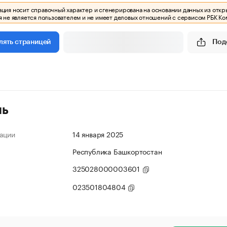
ия носит справочный характер и сгенерирована на основании данных из откр
 не является пользователем и не имеет деловых отношений с сервисом РБК Ко
Под
лять страницей
ль
ации
14 января 2025
Республика Башкортостан
325028000003601
023501804804