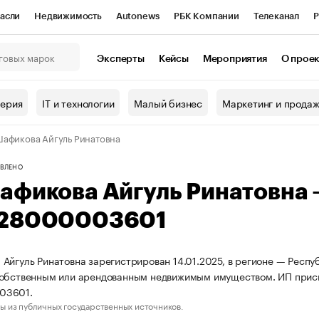
асли
Недвижимость
Autonews
РБК Компании
Телеканал
Р
К Курсы
РБК Life
Тренды
Визионеры
Национальные проекты
Эксперты
Кейсы
Мероприятия
О прое
онный клуб
Исследования
Кредитные рейтинги
Франшизы
Г
терия
IT и технологии
Малый бизнес
Маркетинг и прода
Проверка контрагентов
Политика
Экономика
Бизнес
афикова Айгуль Ринатовна
ы
ВЛЕНО
афикова Айгуль Ринатовна
28000003601
Айгуль Ринатовна зарегистрирован 14.01.2025, в регионе — Респу
собственным или арендованным недвижимым имуществом. ИП при
03601.
ы из публичных государственных источников.