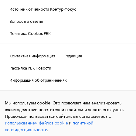
Источник отчетности Контур.Фокус
Вопросы и ответы
Политика Cookies РБК
Контактная информация
Редакция
Рассылка РБК Новости
Информация об ограничениях
Правовая информация
О соблюдении авторских прав
Мы используем cookie. Это позволяет нам анализировать
© АО «РОСБИЗНЕСКОНСАЛТИНГ»,
1995–2026.
Сообщения
и материалы информационного агентства «РБК»
взаимодействие посетителей с сайтом и делать его лучше.
(зарегистрировано Федеральной службой по надзору в сфере
Продолжая пользоваться сайтом, вы соглашаетесь с
связи, информационных технологий и массовых
использованием файлов cookie
и
политикой
коммуникаций (Роскомнадзор) 09.12.2015 за номером ИА
№ФС77-63848) сопровождаются пометкой «РБК». Отдельные
конфиденциальности
.
публикации могут содержать информацию,