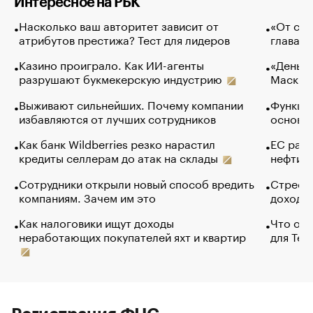
Интересное на РБК
Насколько ваш авторитет зависит от
«От спо
атрибутов престижа? Тест для лидеров
глава к
Казино проиграло. Как ИИ-агенты
«Деньги
разрушают букмекерскую индустрию
Маск в 
Выживают сильнейших. Почему компании
Функции
избавляются от лучших сотрудников
основ э
Как банк Wildberries резко нарастил
ЕС раз
кредиты селлерам до атак на склады
нефти —
Сотрудники открыли новый способ вредить
Стресс 
компаниям. Зачем им это
доходов
Как налоговики ищут доходы
Что обв
неработающих покупателей яхт и квартир
для Tel