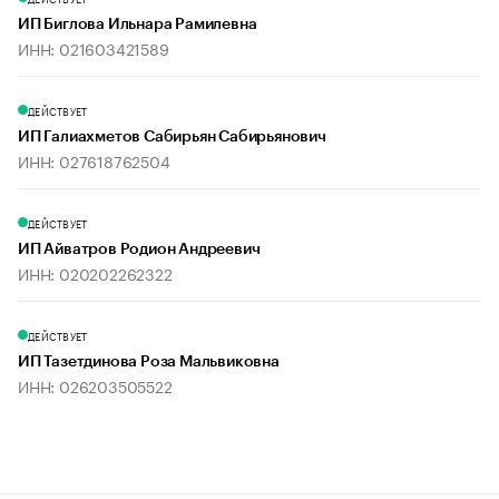
ИП Биглова Ильнара Рамилевна
ИНН: 021603421589
ДЕЙСТВУЕТ
ИП Галиахметов Сабирьян Сабирьянович
ИНН: 027618762504
ДЕЙСТВУЕТ
ИП Айватров Родион Андреевич
ИНН: 020202262322
ДЕЙСТВУЕТ
ИП Тазетдинова Роза Мальвиковна
ИНН: 026203505522