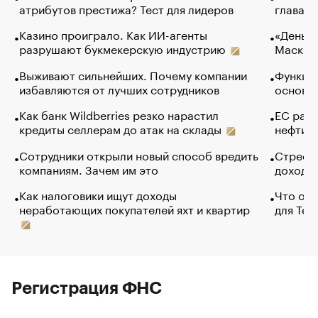
атрибутов престижа? Тест для лидеров
глава к
Казино проиграло. Как ИИ-агенты
«Деньги
разрушают букмекерскую индустрию
Маск в 
Выживают сильнейших. Почему компании
Функции
избавляются от лучших сотрудников
основ э
Как банк Wildberries резко нарастил
ЕС раз
кредиты селлерам до атак на склады
нефти —
Сотрудники открыли новый способ вредить
Стресс 
компаниям. Зачем им это
доходов
Как налоговики ищут доходы
Что обв
неработающих покупателей яхт и квартир
для Tel
Регистрация ФНС