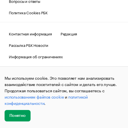
Вопросы и ответы
Политика Cookies РБК
Контактная информация
Редакция
Рассылка РБК Новости
Информация об ограничениях
Правовая информация
О соблюдении авторских прав
Мы используем cookie. Это позволяет нам анализировать
© АО «РОСБИЗНЕСКОНСАЛТИНГ»,
1995–2026.
Сообщения
и материалы информационного агентства «РБК»
взаимодействие посетителей с сайтом и делать его лучше.
(зарегистрировано Федеральной службой по надзору в сфере
Продолжая пользоваться сайтом, вы соглашаетесь с
связи, информационных технологий и массовых
использованием файлов cookie
и
политикой
коммуникаций (Роскомнадзор) 09.12.2015 за номером ИА
№ФС77-63848) сопровождаются пометкой «РБК». Отдельные
конфиденциальности
.
публикации могут содержать информацию,
не предназначенную для пользователей
до 18 лет.
companycardsfeedback@rbc.ru
Понятно
Добавить
Главное
Эксперты
Кейсы
Мероприятия
новость