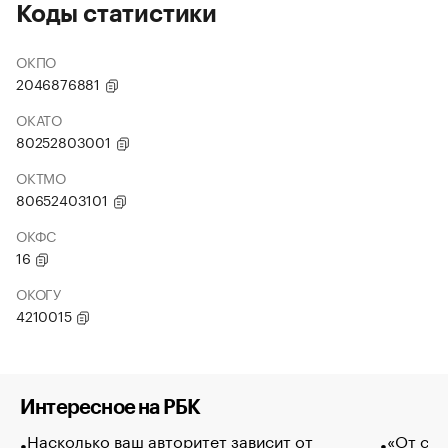
Коды статистики
ОКПО
2046876881
ОКАТО
80252803001
ОКТМО
80652403101
ОКФС
16
ОКОГУ
4210015
Интересное на РБК
Насколько ваш авторитет зависит от
«От спо