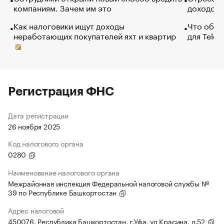
компаниям. Зачем им это
доходов 
Как налоговики ищут доходы
Что обви
неработающих покупателей яхт и квартир
для Tele
Регистрация ФНС
Дата регистрации
26 ноября 2025
Код налогового органа
0280
Наименование налогового органа
Межрайонная инспекция Федеральной налоговой службы №
39 по Республике Башкортостан
Адрес налоговой
450076, Республика Башкортостан, г.Уфа, ул Красина, д.52