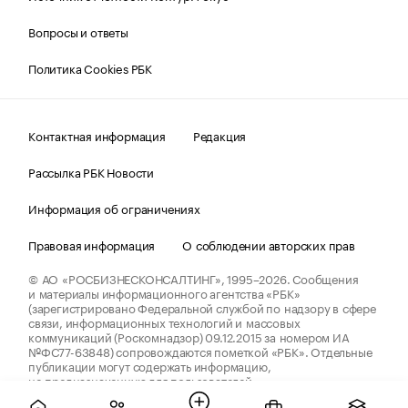
Вопросы и ответы
Политика Cookies РБК
Контактная информация
Редакция
Рассылка РБК Новости
Информация об ограничениях
Правовая информация
О соблюдении авторских прав
© АО «РОСБИЗНЕСКОНСАЛТИНГ»,
1995–2026.
Сообщения
и материалы информационного агентства «РБК»
(зарегистрировано Федеральной службой по надзору в сфере
связи, информационных технологий и массовых
коммуникаций (Роскомнадзор) 09.12.2015 за номером ИА
№ФС77-63848) сопровождаются пометкой «РБК». Отдельные
публикации могут содержать информацию,
не предназначенную для пользователей
до 18 лет.
companycardsfeedback@rbc.ru