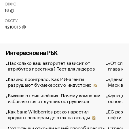
ОКФС
16
ОКОГУ
4210015
Интересное на РБК
Насколько ваш авторитет зависит от
«От спор
атрибутов престижа? Тест для лидеров
глава ко
Казино проиграло. Как ИИ-агенты
«Деньги б
разрушают букмекерскую индустрию
Маск в и
Выживают сильнейших. Почему компании
Функции 
избавляются от лучших сотрудников
основ эф
Как банк Wildberries резко нарастил
ЕС разре
кредиты селлерам до атак на склады
нефти — 
Сотрудники открыли новый способ вредить
Стресс о