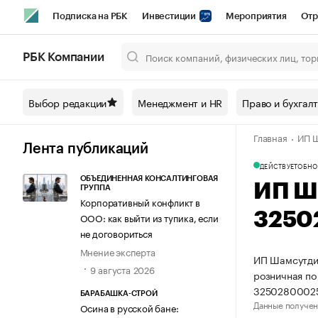
Подписка на РБК
Инвестиции
Мероприятия
Отр
Спорт
Школа управления РБК
РБК Образование
РБ
РБК Компании
Город
Стиль
Крипто
РБК Бизнес-среда
Дискусси
Выбор редакции
Менеджмент и HR
Право и бухгал
Спецпроекты СПб
Конференции СПб
Спецпроекты
Главная
ИП Ш
Технологии и медиа
Финансы
Рынок наличной валют
Лента публикаций
ДЕЙСТВУЕТ
ОБНО
ОБЪЕДИНЕННАЯ КОНСАЛТИНГОВАЯ
ИП Ш
ГРУППА
Корпоративный конфликт в
3250
ООО: как выйти из тупика, если
не договориться
Мнение эксперта
ИП Шамсутдин
9 августа 2026
розничная по
32502800025
БАРАБАШКА-СТРОЙ
Данные получен
Осина в русской бане: