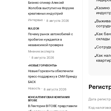
Бизнес-спикер Алексей
Казино
Жолобов выступил на Форуме
индуст
креативных индустрий
Интервью
Выжива
8 августа 2026
сотруд
RULIZOR
Как бан
Почему рынок автомобилей с
склады
пробегом нуждается в
независимой проверке
Сотрудн
Мнение эксперта
Как нал
8 августа 2026
кварти
«НОВЫЕ ГОРИЗОНТЫ»
Новые Горизонты обеспечили
пресс-поддержку в СМИ бренду
БАСК
Регист
Новость
8 августа 2026
КОНСАЛТИНГОВАЯ КОМПАНИЯ
Дата регистр
BITOBE
В Лектории BITOBE представили
Код налогово
обновленный инструмент