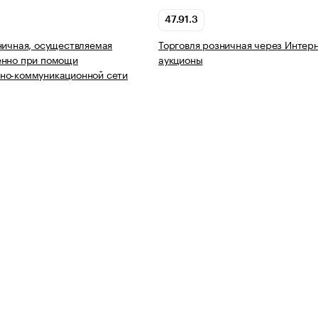
47.91.3
ничная, осуществляемая
Торговля розничная через Интерн
енно при помощи
аукционы
но-коммуникационной сети