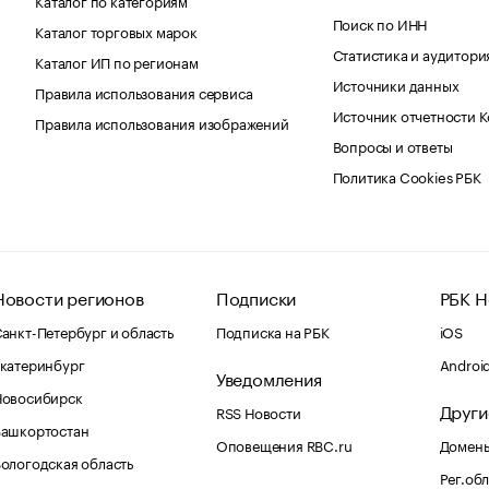
Поиск по ИНН
Каталог торговых марок
Статистика и аудитори
Каталог ИП по регионам
Источники данных
Правила использования сервиса
Источник отчетности 
Правила использования изображений
Вопросы и ответы
Политика Cookies РБК
Новости регионов
Подписки
РБК Н
анкт-Петербург и область
Подписка на РБК
iOS
катеринбург
Androi
Уведомления
Новосибирск
Други
RSS Новости
Башкортостан
Оповещения RBC.ru
Домены
ологодская область
Рег.об