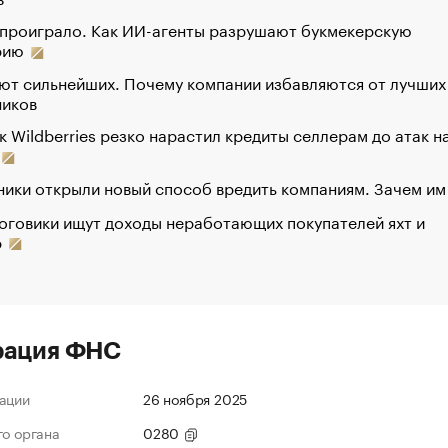
 проиграло. Как ИИ-агенты разрушают букмекерскую
рию
ют сильнейших. Почему компании избавляются от лучших
ников
к Wildberries резко нарастил кредиты селлерам до атак н
ики открыли новый способ вредить компаниям. Зачем им
оговики ищут доходы неработающих покупателей яхт и
р
рация ФНС
ации
26 ноября 2025
го органа
0280