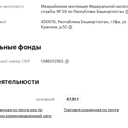
 налогового
Межрайонная инспекция Федеральной налог
службы № 39 по Республике Башкортостан
вой
450076, Республика Башкортостан, г.Уфа, ул
Красина, д.52
ьные фонды
нный номер СФР
1386012163
еятельности
47.91.1
ОСНОВНОЙ
ничная по почте или по
Торговля розничная по почте
но-коммуникационной сети