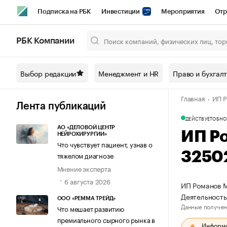
Подписка на РБК
Инвестиции
Мероприятия
Отр
Спорт
Школа управления РБК
РБК Образование
РБ
РБК Компании
Город
Стиль
Крипто
РБК Бизнес-среда
Дискусси
Выбор редакции
Менеджмент и HR
Право и бухгал
Спецпроекты СПб
Конференции СПб
Спецпроекты
Главная
ИП Р
Технологии и медиа
Финансы
Рынок наличной валют
Лента публикаций
ДЕЙСТВУЕТ
ОБНО
АО «ДЕЛОВОЙ ЦЕНТР
ИП Р
НЕЙРОХИРУРГИИ»
Что чувствует пациент, узнав о
3250
тяжелом диагнозе
Мнение эксперта
6 августа 2026
ИП Романов М
Деятельность
ООО «РЕММА ТРЕЙД»
Данные получен
Что мешает развитию
премиального сырного рынка в
Информац