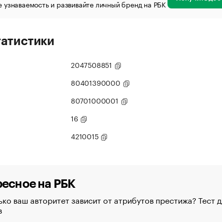
 узнаваемость и развивайте личный бренд на РБК
татистики
2047508851
80401390000
80701000001
16
4210015
есное на РБК
ко ваш авторитет зависит от атрибутов престижа? Тест д
в