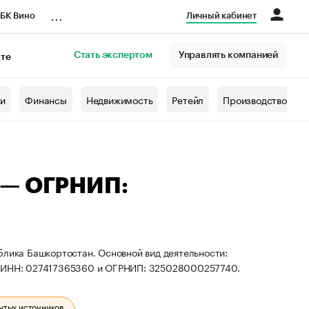
...
БК Вино
Личный кабинет
Стать экспертом
Управлять компанией
кте
азета
жи
Финансы
Недвижимость
Ретейл
Производство
 — ОГРНИП:
блика Башкортостан. Основной вид деятельности:
ты ИНН: 027417365360 и ОГРНИП: 325028000257740.
ытых источников.