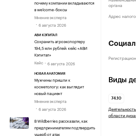
почему компании вкладываются
органа
в welcome-боксы
Адрес налого
Мнение эксперта
6 августа 2026
АВИ КЭПИТАЛ
Сохранить агроэкспортеру
Социал
194,5 млн рублей: кейс «АВИ
Кэпитал»
Регистрацио
Кейс
6 августа 2026
НОВАЯ АНАТОМИЯ
Виды д
Мужчины пришли к
косметологу: как выглядит
новый пациент
74.10
Мнение эксперта
Деятельность
6 августа 2026
области диза
В Wildberries рассказали, как
предпринимателям подтвердить
ущерб от атак