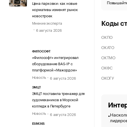
Повышайте
Цена парковки: как новые
нормативы изменят рынок
новостроек
Мнение эксперта
Коды с
6 августа 2026
ОКПО
ОКАТО
ФИЛОСОФТ
ОКТМО
«Философт» интегрировал
оборудование BAS-IP с
ОКФС
платформой «Мажордом»
Новость
ОКОГУ
6 августа 2026
ЭМЦТ
ЭМЦТ поставила тренажер для
судомехаников в Морской
Интер
колледж в Петербурге
Новость
Насколь
6 августа 2026
лидеро
ESIM365