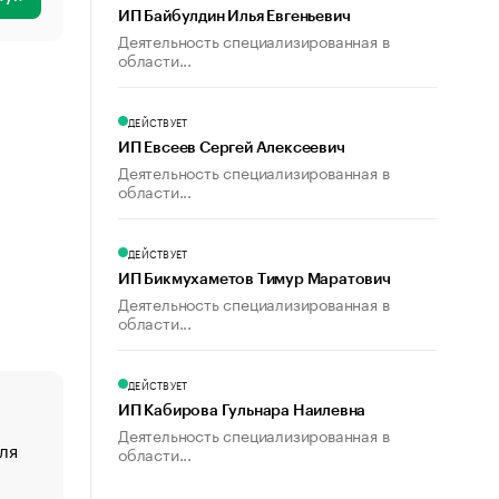
ИП Байбулдин Илья Евгеньевич
Деятельность специализированная в
области...
ДЕЙСТВУЕТ
ИП Евсеев Сергей Алексеевич
Деятельность специализированная в
области...
ДЕЙСТВУЕТ
ИП Бикмухаметов Тимур Маратович
Деятельность специализированная в
области...
ДЕЙСТВУЕТ
ИП Кабирова Гульнара Наилевна
Деятельность специализированная в
ля
«От спорта тело стареет иначе». Как живет глава ко
области...
создавшей GTA