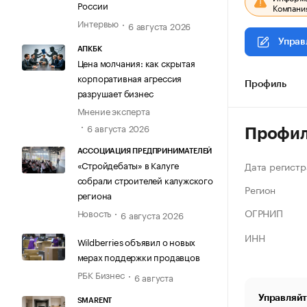
России
Компания
Интервью
6 августа 2026
Управ
АПКБК
Цена молчания: как скрытая
корпоративная агрессия
Профиль
разрушает бизнес
Мнение эксперта
6 августа 2026
Профи
АССОЦИАЦИЯ ПРЕДПРИНИМАТЕЛЕЙ
«Стройдебаты» в Калуге
Дата регистр
собрали строителей калужского
Регион
региона
ОГРНИП
Новость
6 августа 2026
ИНН
Wildberries объявил о новых
мерах поддержки продавцов
РБК Бизнес
6 августа
Управляйт
SMARENT