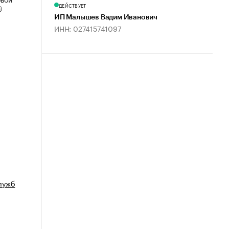
ДЕЙСТВУЕТ
ИП Малышев Вадим Иванович
ИНН: 027415741097
лужб