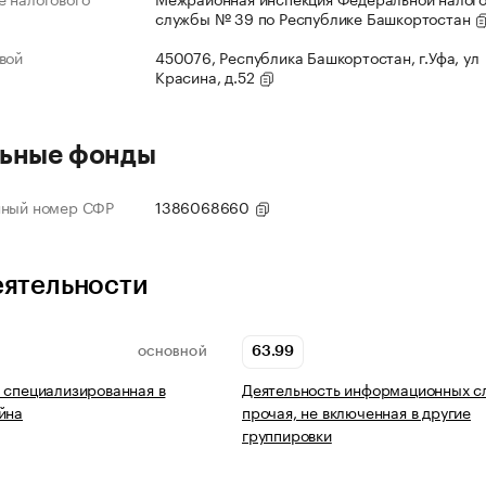
службы № 39 по Республике Башкортостан
вой
450076, Республика Башкортостан, г.Уфа, ул
Красина, д.52
ьные фонды
нный номер СФР
1386068660
еятельности
63.99
ОСНОВНОЙ
 специализированная в
Деятельность информационных с
йна
прочая, не включенная в другие
группировки