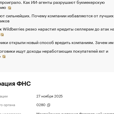
 проиграло. Как ИИ-агенты разрушают букмекерскую
рию
ют сильнейших. Почему компании избавляются от лучших
ников
к Wildberries резко нарастил кредиты селлерам до атак н
ики открыли новый способ вредить компаниям. Зачем им
оговики ищут доходы неработающих покупателей яхт и
р
рация ФНС
ации
27 ноября 2025
го органа
0280
 налогового
Межрайонная инспекция Федеральной налог