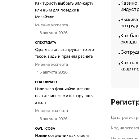
Казино
Как туристу выбрать SIM-карту
индуст
или eSIM для поездки в
Малайзию
Выжива
сотруд
Мнение эксперта
6 августа 2026
Как бан
склады
СПЕКТРДАТА
Сдельная оплата труда: что это
Сотрудн
такое, виды и правила расчета
Как нал
Мнение эксперта
кварти
6 августа 2026
НЕКО-ФРАНЧ
Налоги во франчайзинге: как
платить меньше и не нарушать
Регист
закон
Мнение эксперта
Дата регистр
6 августа 2026
Код налогово
OWL | СОВА
Новый сотрудник как клиент:
Наименование