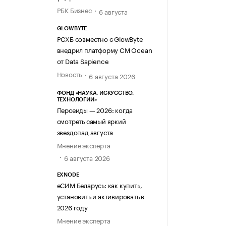
РБК Бизнес
6 августа
GLOWBYTE
РСХБ совместно с GlowByte
внедрил платформу CM Ocean
от Data Sapience
Новость
6 августа 2026
ФОНД «НАУКА. ИСКУССТВО.
ТЕХНОЛОГИИ»
Персеиды — 2026: когда
смотреть самый яркий
звездопад августа
Мнение эксперта
6 августа 2026
EXNODE
еСИМ Беларусь: как купить,
установить и активировать в
2026 году
Мнение эксперта