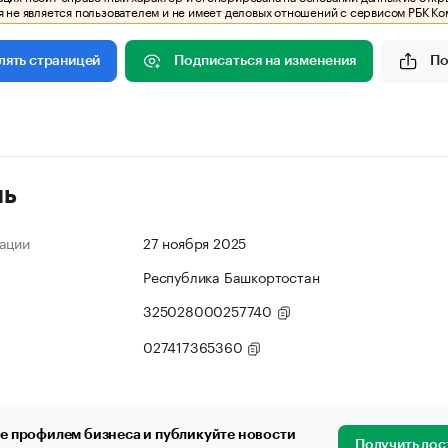
 не является пользователем и не имеет деловых отношений с сервисом РБК Ко
Подписаться на изменения
По
лять страницей
ль
ации
27 ноября 2025
Республика Башкортостан
325028000257740
027417365360
е профилем бизнеса и публикуйте новости
Получить дос