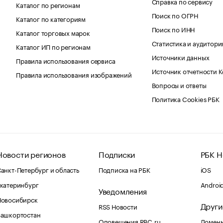
Справка по сервису
Каталог по регионам
Поиск по ОГРН
Каталог по категориям
Поиск по ИНН
Каталог торговых марок
Статистика и аудитори
Каталог ИП по регионам
Источники данных
Правила использования сервиса
Источник отчетности 
Правила использования изображений
Вопросы и ответы
Политика Cookies РБК
Новости регионов
Подписки
РБК Н
анкт-Петербург и область
Подписка на РБК
iOS
катеринбург
Androi
Уведомления
Новосибирск
Други
RSS Новости
Башкортостан
Оповещения RBC.ru
Домены