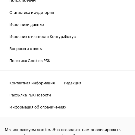
Статистика и аудитория
Источники данных
Источник отчетности Контур.Фокус
Вопросы и ответы
Политика Cookies РБК
Контактная информация
Редакция
Рассылка РБК Новости
Информация об ограничениях
Правовая информация
О соблюдении авторских прав
Мы используем cookie. Это позволяет нам анализировать
© АО «РОСБИЗНЕСКОНСАЛТИНГ»,
1995–2026.
Сообщения
и материалы информационного агентства «РБК»