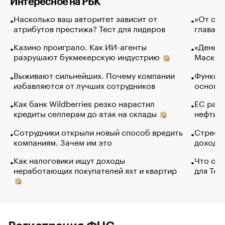
Интересное на РБК
Насколько ваш авторитет зависит от
«От спо
атрибутов престижа? Тест для лидеров
глава к
Казино проиграло. Как ИИ-агенты
«Деньги
разрушают букмекерскую индустрию
Маск в 
Выживают сильнейших. Почему компании
Функции
избавляются от лучших сотрудников
основ э
Как банк Wildberries резко нарастил
ЕС раз
кредиты селлерам до атак на склады
нефти —
Сотрудники открыли новый способ вредить
Стресс 
компаниям. Зачем им это
доходов
Как налоговики ищут доходы
Что обв
неработающих покупателей яхт и квартир
для Tel