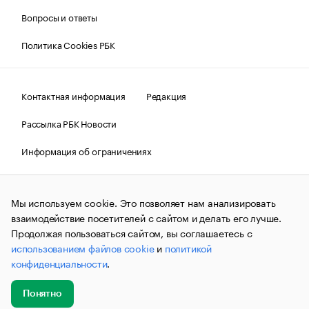
Вопросы и ответы
Политика Cookies РБК
Контактная информация
Редакция
Рассылка РБК Новости
Информация об ограничениях
Правовая информация
О соблюдении авторских прав
Мы используем cookie. Это позволяет нам анализировать
© АО «РОСБИЗНЕСКОНСАЛТИНГ»,
1995–2026.
Сообщения
и материалы информационного агентства «РБК»
взаимодействие посетителей с сайтом и делать его лучше.
(зарегистрировано Федеральной службой по надзору в сфере
Продолжая пользоваться сайтом, вы соглашаетесь с
связи, информационных технологий и массовых
использованием файлов cookie
и
политикой
коммуникаций (Роскомнадзор) 09.12.2015 за номером ИА
№ФС77-63848) сопровождаются пометкой «РБК». Отдельные
конфиденциальности
.
публикации могут содержать информацию,
не предназначенную для пользователей
до 18 лет.
companycardsfeedback@rbc.ru
Понятно