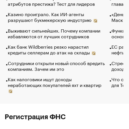
атрибутов престижа? Тест для лидеров
глава к
Казино проиграло. Как ИИ-агенты
«Деньги
разрушают букмекерскую индустрию
Маск в 
Выживают сильнейших. Почему компании
Функции
избавляются от лучших сотрудников
основ э
Как банк Wildberries резко нарастил
ЕС раз
кредиты селлерам до атак на склады
нефти —
Сотрудники открыли новый способ вредить
Стресс 
компаниям. Зачем им это
доходов
Как налоговики ищут доходы
Что обв
неработающих покупателей яхт и квартир
для Tel
Регистрация ФНС