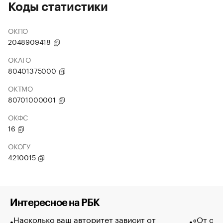
Коды статистики
ОКПО
2048909418
ОКАТО
80401375000
ОКТМО
80701000001
ОКФС
16
ОКОГУ
4210015
Интересное на РБК
Насколько ваш авторитет зависит от
«От спо