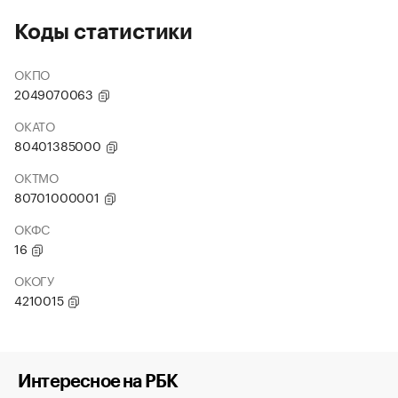
Коды статистики
ОКПО
2049070063
ОКАТО
80401385000
ОКТМО
80701000001
ОКФС
16
ОКОГУ
4210015
Интересное на РБК