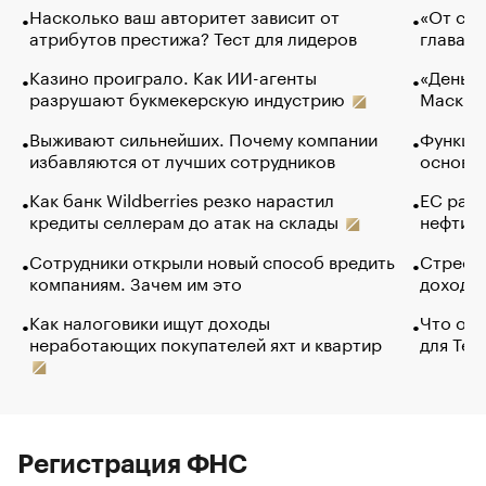
Насколько ваш авторитет зависит от
«От спо
атрибутов престижа? Тест для лидеров
глава к
Казино проиграло. Как ИИ-агенты
«Деньги
разрушают букмекерскую индустрию
Маск в 
Выживают сильнейших. Почему компании
Функции
избавляются от лучших сотрудников
основ э
Как банк Wildberries резко нарастил
ЕС раз
кредиты селлерам до атак на склады
нефти —
Сотрудники открыли новый способ вредить
Стресс 
компаниям. Зачем им это
доходов
Как налоговики ищут доходы
Что обв
неработающих покупателей яхт и квартир
для Tel
Регистрация ФНС