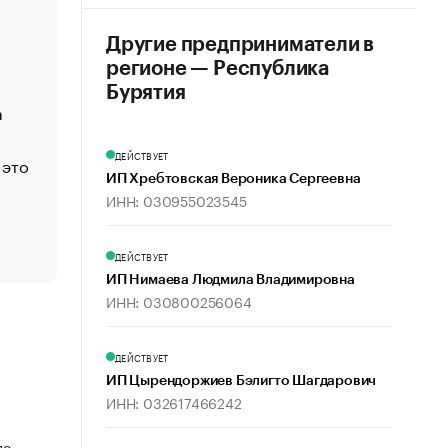
«Деньги будут не нужны»: что рассказал Маск в инт
Economist
Другие предприниматели в
Функции менеджмента: пять ключевых основ эффект
регионе — Республика
управления
Бурятия
а
ЕС разрешил конфискацию российской нефти — чем
Москва
ДЕЙСТВУЕТ
 это
Стресс обеспеченных людей: почему рост доходов 
счастья
ИП Хребтовская Вероника Сергеевна
ИНН: 030955023545
Что обвинения против Павла Дурова значат для Tele
пользователей
ДЕЙСТВУЕТ
ИП Нимаева Людмила Владимировна
ИНН: 030800256064
ДЕЙСТВУЕТ
ИП Цырендоржиев Бэлигто Шагдарович
ИНН: 032617466242
по