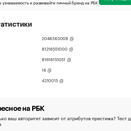
 узнаваемость и развивайте личный бренд на РБК
татистики
2048363008
81218551000
81618151051
16
4210015
есное на РБК
ко ваш авторитет зависит от атрибутов престижа? Тест д
в