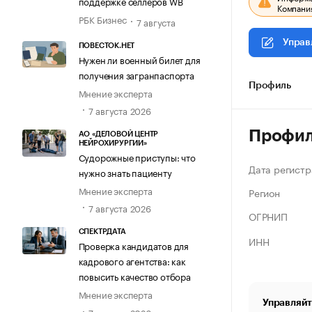
поддержке селлеров WB
Компания
РБК Бизнес
7 августа
Управ
ПОВЕСТОК.НЕТ
Нужен ли военный билет для
получения загранпаспорта
Профиль
Мнение эксперта
7 августа 2026
Профи
АО «ДЕЛОВОЙ ЦЕНТР
НЕЙРОХИРУРГИИ»
Судорожные приступы: что
Дата регистр
нужно знать пациенту
Мнение эксперта
Регион
7 августа 2026
ОГРНИП
СПЕКТРДАТА
ИНН
Проверка кандидатов для
кадрового агентства: как
повысить качество отбора
Мнение эксперта
Управляйт
7 августа 2026