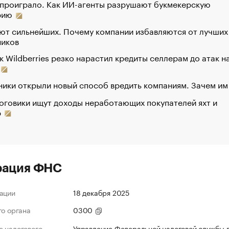
 проиграло. Как ИИ-агенты разрушают букмекерскую
рию
ют сильнейших. Почему компании избавляются от лучших
ников
к Wildberries резко нарастил кредиты селлерам до атак н
ики открыли новый способ вредить компаниям. Зачем им
оговики ищут доходы неработающих покупателей яхт и
р
рация ФНС
ации
18 декабря 2025
го органа
0300
 налогового
Управление Федеральной налоговой службы 