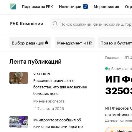
Подписка на РБК
Инвестиции
Мероприятия
Отр
Спорт
Школа управления РБК
РБК Образование
РБ
РБК Компании
Город
Стиль
Крипто
РБК Бизнес-среда
Дискусси
Выбор редакции
Менеджмент и HR
Право и бухгал
Спецпроекты СПб
Конференции СПб
Спецпроекты
Главная
ИП Ф
Технологии и медиа
Финансы
Рынок наличной валют
Лента публикаций
ДЕЙСТВУЕТ
ОБНО
VESPERFIN
ИП Ф
Россияне не мечтают о
богатстве: что для нас важнее
3250
больших денег
Мнение эксперта
ИП Федотов С
7 августа 2026
автомобильн
Минпромторг сообщил об
Данные получен
изучении властями идей по
Информац