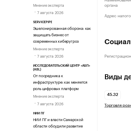
органа
Мнение эксперта
7 августа 2026
Адрес налого
SERVICEPIPE
Эшелонированная оборона: как
защищать бизнес от
современных киберугроз
Социал
Мнение эксперта
Регистрацио
7 августа 2026
ИССЛЕДОВАТЕЛЬСКИЙ ЦЕНТР «АБП»
(ABL)
От посредника к
Виды д
инфраструктуре: как меняется
роль цифровых платформ
45.32
Мнение эксперта
7 августа 2026
Торговля роз
НИИ ПГ
НИИ ПГ и власти Самарской
области обсудили развитие