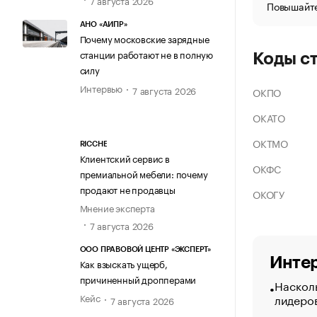
Повышайте
АНО «АИПР»
Почему московские зарядные
станции работают не в полную
Коды с
силу
Интервью
7 августа 2026
ОКПО
ОКАТО
ОКТМО
RICCHE
Клиентский сервис в
ОКФС
премиальной мебели: почему
продают не продавцы
ОКОГУ
Мнение эксперта
7 августа 2026
ООО ПРАВОВОЙ ЦЕНТР «ЭКСПЕРТ»
Интер
Как взыскать ущерб,
причиненный дропперами
Насколь
лидеро
Кейс
7 августа 2026