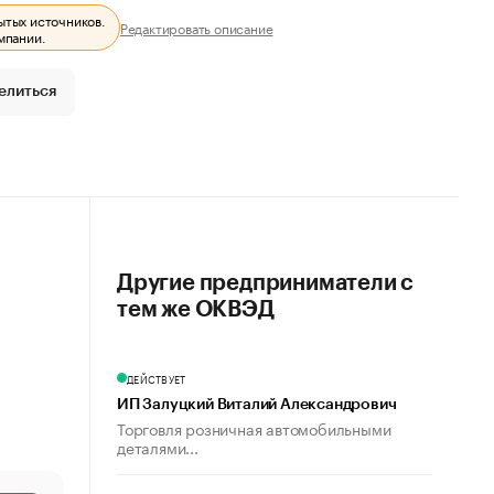
ытых источников.
Редактировать описание
мпании.
елиться
Другие предприниматели с
тем же ОКВЭД
ДЕЙСТВУЕТ
ИП Залуцкий Виталий Александрович
Торговля розничная автомобильными
деталями...