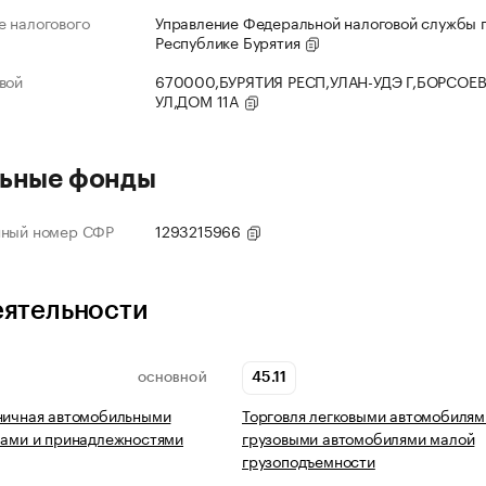
 налогового
Управление Федеральной налоговой службы 
Республике Бурятия
вой
670000,БУРЯТИЯ РЕСП,УЛАН-УДЭ Г,БОРСОЕ
УЛ,ДОМ 11А
ьные фонды
нный номер СФР
1293215966
еятельности
45.11
ОСНОВНОЙ
ничная автомобильными
Торговля легковыми автомобилям
лами и принадлежностями
грузовыми автомобилями малой
грузоподъемности