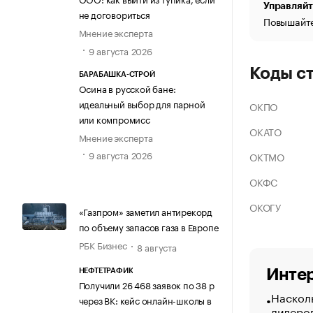
Управляйт
не договориться
Повышайте
Мнение эксперта
9 августа 2026
Коды с
БАРАБАШКА-СТРОЙ
Осина в русской бане:
идеальный выбор для парной
ОКПО
или компромисс
ОКАТО
Мнение эксперта
9 августа 2026
ОКТМО
ОКФС
ОКОГУ
«Газпром» заметил антирекорд
по объему запасов газа в Европе
РБК Бизнес
8 августа
Интер
НЕФТЕТРАФИК
Получили 26 468 заявок по 38 р
Насколь
через ВК: кейс онлайн-школы в
лидеро