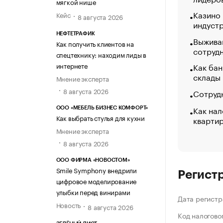
мягкой нише
Казино
Кейс
8 августа 2026
индуст
НЕФТЕТРАФИК
Выжива
Как получить клиентов на
сотруд
спецтехнику: находим лиды в
интернете
Как бан
склады
Мнение эксперта
8 августа 2026
Сотрудн
Как нал
ООО «МЕБЕЛЬ БИЗНЕС КОМФОРТ»
Как выбрать стулья для кухни
кварти
Мнение эксперта
8 августа 2026
ООО ФИРМА «НОВОСТОМ»
Smile Symphony внедрили
Регист
цифровое моделирование
улыбки перед винирами
Дата регистр
Новость
8 августа 2026
Код налогово