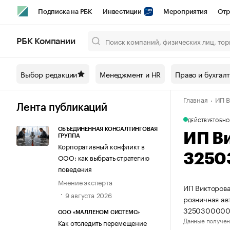
Подписка на РБК
Инвестиции
Мероприятия
Отр
Спорт
Школа управления РБК
РБК Образование
РБ
РБК Компании
Город
Стиль
Крипто
РБК Бизнес-среда
Дискусси
Выбор редакции
Менеджмент и HR
Право и бухгал
Спецпроекты СПб
Конференции СПб
Спецпроекты
Главная
ИП В
Технологии и медиа
Финансы
Рынок наличной валют
Лента публикаций
ДЕЙСТВУЕТ
ОБНО
ОБЪЕДИНЕННАЯ КОНСАЛТИНГОВАЯ
ИП В
ГРУППА
Корпоративный конфликт в
3250
ООО: как выбрать стратегию
поведения
Мнение эксперта
ИП Викторова
9 августа 2026
розничная ав
3250300000
ООО «МАЛЛЕНОМ СИСТЕМС»
Данные получен
Как отследить перемещение