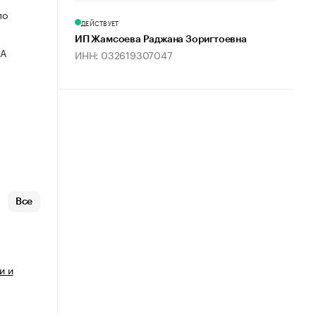
по
ДЕЙСТВУЕТ
ИП Жамсоева Раджана Зоригтоевна
ВА
ИНН: 032619307047
Все
и и