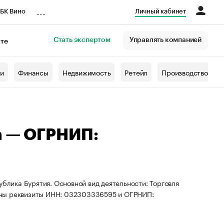
...
БК Вино
Личный кабинет
Стать экспертом
Управлять компанией
кте
азета
жи
Финансы
Недвижимость
Ретейл
Производство
а — ОГРНИП:
ублика Бурятия. Основной вид деятельности: Торговля
ены реквизиты ИНН: 032303336595 и ОГРНИП: