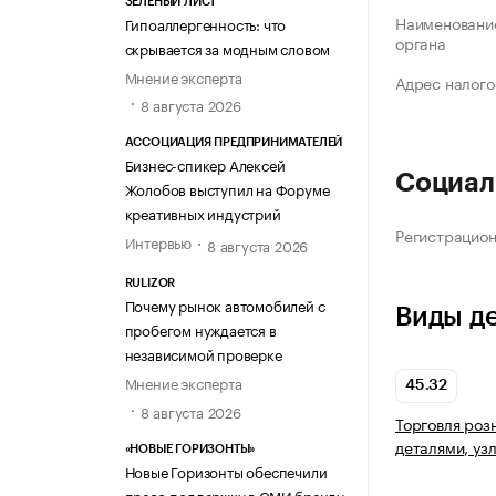
ЗЕЛЁНЫЙ ЛИСТ
Наименование
Гипоаллергенность: что
органа
скрывается за модным словом
Мнение эксперта
Адрес налого
8 августа 2026
АССОЦИАЦИЯ ПРЕДПРИНИМАТЕЛЕЙ
Бизнес-спикер Алексей
Социал
Жолобов выступил на Форуме
креативных индустрий
Регистрацио
Интервью
8 августа 2026
RULIZOR
Почему рынок автомобилей с
Виды д
пробегом нуждается в
независимой проверке
Мнение эксперта
45.32
8 августа 2026
Торговля роз
деталями, уз
«НОВЫЕ ГОРИЗОНТЫ»
Новые Горизонты обеспечили
пресс-поддержку в СМИ бренду