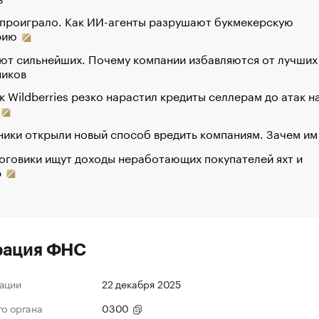
 проиграло. Как ИИ-агенты разрушают букмекерскую
рию
ют сильнейших. Почему компании избавляются от лучших
ников
к Wildberries резко нарастил кредиты селлерам до атак н
ики открыли новый способ вредить компаниям. Зачем им
оговики ищут доходы неработающих покупателей яхт и
р
рация ФНС
ации
22 декабря 2025
го органа
0300