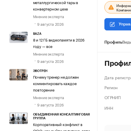
металлургической тары в
Информац
конвертерном цехе
Компания
Мнение эксперта
9 августа 2026
Управ
BAZA
8 и 12 ГБ видеопамяти в 2026
Профиль
Виды
году — все
Мнение эксперта
9 августа 2026
Профи
ЭВОТРЕН
Почему тренер не должен
Дата регистр
комментировать каждое
Регион
повторение
ОГРНИП
Мнение эксперта
9 августа 2026
ИНН
ОБЪЕДИНЕННАЯ КОНСАЛТИНГОВАЯ
ГРУППА
Корпоративный конфликт в
ООО: как выйти из тупика, если