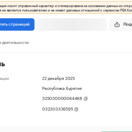
ия носит справочный характер и сгенерирована на основании данных из откр
 не является пользователем и не имеет деловых отношений с сервисом РБК Ко
Под
лять страницей
 деятельности
ль
ации
22 декабря 2025
Республика Бурятия
325030000064468
032303336595