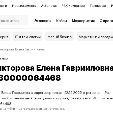
асли
Недвижимость
Autonews
РБК Компании
Телеканал
Р
К Курсы
РБК Life
Тренды
Визионеры
Национальные проекты
Эксперты
Кейсы
Мероприятия
О прое
онный клуб
Исследования
Кредитные рейтинги
Франшизы
Г
терия
IT и технологии
Малый бизнес
Маркетинг и прода
Проверка контрагентов
Политика
Экономика
Бизнес
икторова Елена Гаврииловна
ы
ВЛЕНО
икторова Елена Гаврииловн
30000064468
 Елена Гаврииловна зарегистрирован 22.12.2025, в регионе — Респ
томобильными деталями, узлами и принадлежностями. ИП присво
64468.
ы из публичных государственных источников.