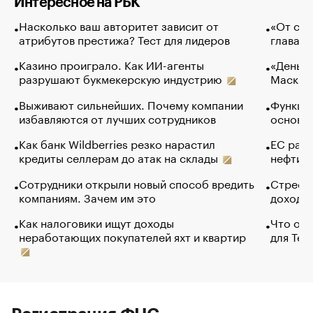
Интересное на РБК
Насколько ваш авторитет зависит от
«От спо
атрибутов престижа? Тест для лидеров
глава к
Казино проиграло. Как ИИ-агенты
«Деньги
разрушают букмекерскую индустрию
Маск в 
Выживают сильнейших. Почему компании
Функции
избавляются от лучших сотрудников
основ э
Как банк Wildberries резко нарастил
ЕС раз
кредиты селлерам до атак на склады
нефти —
Сотрудники открыли новый способ вредить
Стресс 
компаниям. Зачем им это
доходов
Как налоговики ищут доходы
Что обв
неработающих покупателей яхт и квартир
для Tel