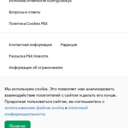
Источник отчетности Контур.Фокус
Вопросы и ответы
Политика Cookies РБК
Контактная информация
Редакция
Рассылка РБК Новости
Информация об ограничениях
Правовая информация
О соблюдении авторских прав
Мы используем cookie. Это позволяет нам анализировать
© АО «РОСБИЗНЕСКОНСАЛТИНГ»,
1995–2026.
Сообщения
и материалы информационного агентства «РБК»
взаимодействие посетителей с сайтом и делать его лучше.
(зарегистрировано Федеральной службой по надзору в сфере
Продолжая пользоваться сайтом, вы соглашаетесь с
связи, информационных технологий и массовых
использованием файлов cookie
и
политикой
коммуникаций (Роскомнадзор) 09.12.2015 за номером ИА
№ФС77-63848) сопровождаются пометкой «РБК». Отдельные
конфиденциальности
.
публикации могут содержать информацию,
не предназначенную для пользователей
до 18 лет.
companycardsfeedback@rbc.ru
Понятно