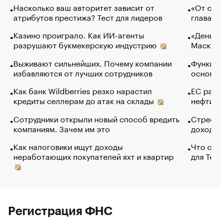
Насколько ваш авторитет зависит от
«От спо
атрибутов престижа? Тест для лидеров
глава к
Казино проиграло. Как ИИ-агенты
«Деньги
разрушают букмекерскую индустрию
Маск в 
Выживают сильнейших. Почему компании
Функции
избавляются от лучших сотрудников
основ э
Как банк Wildberries резко нарастил
ЕС раз
кредиты селлерам до атак на склады
нефти —
Сотрудники открыли новый способ вредить
Стресс 
компаниям. Зачем им это
доходов
Как налоговики ищут доходы
Что обв
неработающих покупателей яхт и квартир
для Tel
Регистрация ФНС