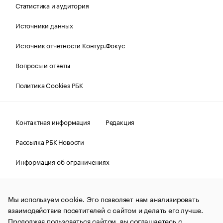
Статистика и аудитория
Источники данных
Источник отчетности Контур.Фокус
Вопросы и ответы
Политика Cookies РБК
Контактная информация
Редакция
Рассылка РБК Новости
Информация об ограничениях
Правовая информация
О соблюдении авторских прав
Мы используем cookie. Это позволяет нам анализировать
© АО «РОСБИЗНЕСКОНСАЛТИНГ»,
1995–2026.
Сообщения
и материалы информационного агентства «РБК»
взаимодействие посетителей с сайтом и делать его лучше.
(зарегистрировано Федеральной службой по надзору в сфере
Продолжая пользоваться сайтом, вы соглашаетесь с