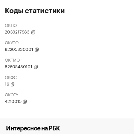
Коды статистики
ОКПО
2039217983
ОКАТО
82205830001
ОКТМО
82605430101
ОКФС
16
ОКОГУ
4210015
Интересное на РБК