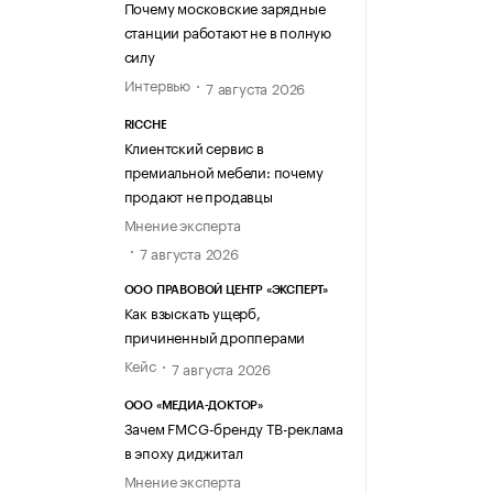
Почему московские зарядные
станции работают не в полную
силу
Интервью
7 августа 2026
RICCHE
Клиентский сервис в
премиальной мебели: почему
продают не продавцы
Мнение эксперта
7 августа 2026
ООО ПРАВОВОЙ ЦЕНТР «ЭКСПЕРТ»
Как взыскать ущерб,
причиненный дропперами
Кейс
7 августа 2026
ООО «МЕДИА-ДОКТОР»
Зачем FMCG-бренду ТВ-реклама
в эпоху диджитал
Мнение эксперта