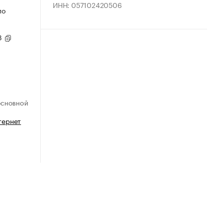
ИНН: 057102420506
по
93
ОСНОВНОЙ
тернет