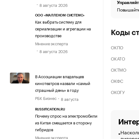
Управляйт
8 августа 2026
Повышайте
ООО «МАЛЛЕНОМ СИСТЕМС»
Как выбрать систему для
сериализации и агрегации на
Коды с
производстве
Мнение эксперта
ОКПО
8 августа 2026
ОКАТО
ОКТМО
В Ассоциации владельцев
ОКФС
кинотеатров назвали «самый
страшный день» в году
ОКОГУ
РБК Бизнес
8 августа
RUSSIFICATION.RU
Почему спрос на электромобили
Интер
из Китая смещается в сторону
гибридов
Насколь
лидеро
Мнение эксперта