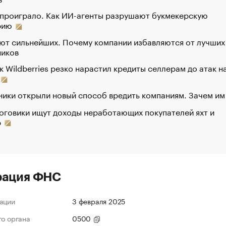
 проиграло. Как ИИ-агенты разрушают букмекерскую
рию
ют сильнейших. Почему компании избавляются от лучших
ников
к Wildberries резко нарастил кредиты селлерам до атак н
ики открыли новый способ вредить компаниям. Зачем им
оговики ищут доходы неработающих покупателей яхт и
р
рация ФНС
ации
3 февраля 2025
го органа
0500