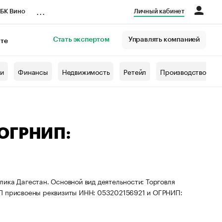
...
БК Вино
Личный кабинет
Стать экспертом
Управлять компанией
кте
азета
жи
Финансы
Недвижимость
Ретейл
Производство
 ОГРНИП:
ика Дагестан. Основной вид деятельности: Торговля
ИП присвоены реквизиты ИНН: 053202156921 и ОГРНИП: