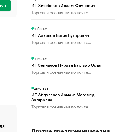
туп
ИП Хиясбеков Ислам Юсупович
Торговля розничная по почте...
ДЕЙСТВУЕТ
ИП Алханов Вагид Вугарович
Торговля розничная по почте...
ДЕЙСТВУЕТ
ИП Зейналов Нурлан Бахтияр Оглы
Торговля розничная по почте...
ДЕЙСТВУЕТ
ИП Абдуллаев Исмаил Магомед-
Загирович
Торговля розничная по почте...
ля
«От спорта тело стареет иначе». Как живет глава ко
создавшей GTA
Другие предприниматели в