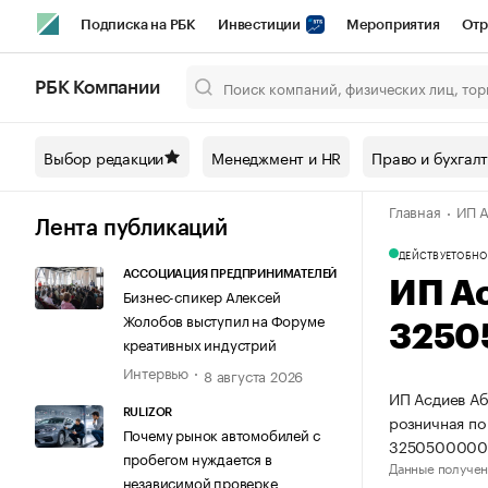
Подписка на РБК
Инвестиции
Мероприятия
Отр
Спорт
Школа управления РБК
РБК Образование
РБ
РБК Компании
Город
Стиль
Крипто
РБК Бизнес-среда
Дискусси
Выбор редакции
Менеджмент и HR
Право и бухгал
Спецпроекты СПб
Конференции СПб
Спецпроекты
Главная
ИП А
Технологии и медиа
Финансы
Рынок наличной валют
Лента публикаций
ДЕЙСТВУЕТ
ОБНО
АССОЦИАЦИЯ ПРЕДПРИНИМАТЕЛЕЙ
ИП А
Бизнес-спикер Алексей
Жолобов выступил на Форуме
3250
креативных индустрий
Интервью
8 августа 2026
ИП Асдиев Аб
RULIZOR
розничная по
Почему рынок автомобилей с
3250500000
пробегом нуждается в
Данные получен
независимой проверке