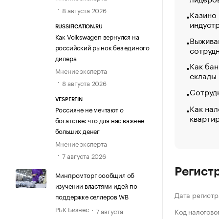
8 августа 2026
Казино
индуст
RUSSIFICATION.RU
Как Volkswagen вернулся на
Выжива
российский рынок без единого
сотруд
дилера
Как бан
Мнение эксперта
склады
8 августа 2026
Сотрудн
VESPERFIN
Как нал
Россияне не мечтают о
кварти
богатстве: что для нас важнее
больших денег
Мнение эксперта
7 августа 2026
Регист
Минпромторг сообщил об
изучении властями идей по
Дата регистр
поддержке селлеров WB
РБК Бизнес
7 августа
Код налогово