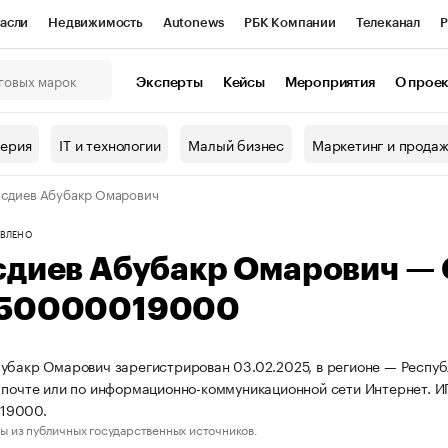
асли
Недвижимость
Autonews
РБК Компании
Телеканал
Р
К Курсы
РБК Life
Тренды
Визионеры
Национальные проекты
Эксперты
Кейсы
Мероприятия
О прое
онный клуб
Исследования
Кредитные рейтинги
Франшизы
Г
терия
IT и технологии
Малый бизнес
Маркетинг и прода
Проверка контрагентов
Политика
Экономика
Бизнес
сдиев Абубакр Омарович
ы
ВЛЕНО
сдиев Абубакр Омарович —
50000019000
убакр Омарович зарегистрирован 03.02.2025, в регионе — Республ
 почте или по информационно-коммуникационной сети Интернет. 
19000.
ы из публичных государственных источников.