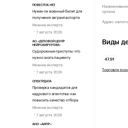
Наименование
ПОВЕСТОК.НЕТ
Нужен ли военный билет для
органа
получения загранпаспорта
Адрес налого
Мнение эксперта
7 августа 2026
Виды д
АО «ДЕЛОВОЙ ЦЕНТР
НЕЙРОХИРУРГИИ»
Судорожные приступы: что
нужно знать пациенту
47.91
Мнение эксперта
Торговля роз
7 августа 2026
СПЕКТРДАТА
Проверка кандидатов для
кадрового агентства: как
повысить качество отбора
Мнение эксперта
7 августа 2026
АНО «АИПР»