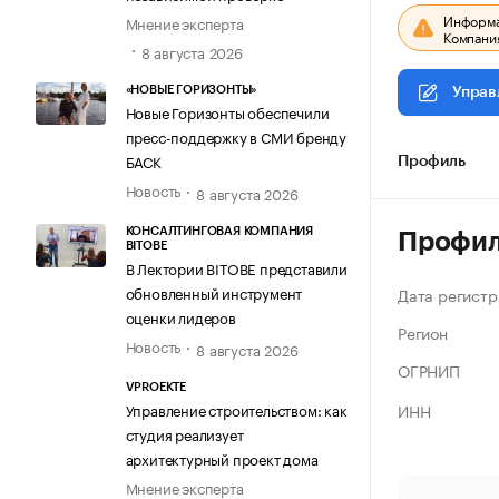
Информац
Мнение эксперта
Компания
8 августа 2026
«НОВЫЕ ГОРИЗОНТЫ»
Управ
Новые Горизонты обеспечили
пресс-поддержку в СМИ бренду
БАСК
Профиль
Новость
8 августа 2026
КОНСАЛТИНГОВАЯ КОМПАНИЯ
Профи
BITOBE
В Лектории BITOBE представили
обновленный инструмент
Дата регистр
оценки лидеров
Регион
Новость
8 августа 2026
ОГРНИП
VPROEKTE
ИНН
Управление строительством: как
студия реализует
архитектурный проект дома
Мнение эксперта