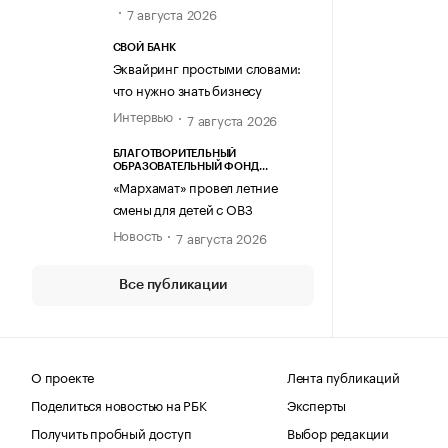
7 августа 2026
СВОЙ БАНК
Эквайринг простыми словами:
что нужно знать бизнесу
Интервью
7 августа 2026
БЛАГОТВОРИТЕЛЬНЫЙ
ОБРАЗОВАТЕЛЬНЫЙ ФОНД
«МАРХАМАТ»
«Мархамат» провел летние
смены для детей с ОВЗ
Новость
7 августа 2026
Все публикации
О проекте
Лента публикаций
Поделиться новостью на РБК
Эксперты
Получить пробный доступ
Выбор редакции