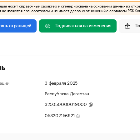
ия носит справочный характер и сгенерирована на основании данных из откр
 не является пользователем и не имеет деловых отношений с сервисом РБК Ко
Подписаться на изменения
По
лять страницей
ль
ации
3 февраля 2025
Республика Дагестан
325050000019000
053202156921