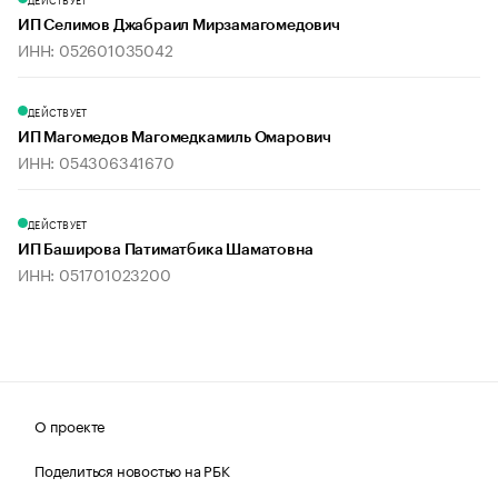
ИП Селимов Джабраил Мирзамагомедович
ИНН: 052601035042
ДЕЙСТВУЕТ
ИП Магомедов Магомедкамиль Омарович
ИНН: 054306341670
ДЕЙСТВУЕТ
ИП Баширова Патиматбика Шаматовна
ИНН: 051701023200
О проекте
Поделиться новостью на РБК