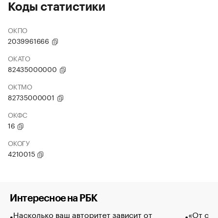
Коды статистики
ОКПО
2039961666
ОКАТО
82435000000
ОКТМО
82735000001
ОКФС
16
ОКОГУ
4210015
Интересное на РБК
Насколько ваш авторитет зависит от
«От спо