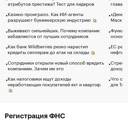
атрибутов престижа? Тест для лидеров
глава к
Казино проиграло. Как ИИ-агенты
«Деньги
разрушают букмекерскую индустрию
Маск в 
Выживают сильнейших. Почему компании
Функции
избавляются от лучших сотрудников
основ э
Как банк Wildberries резко нарастил
ЕС раз
кредиты селлерам до атак на склады
нефти —
Сотрудники открыли новый способ вредить
Стресс 
компаниям. Зачем им это
доходов
Как налоговики ищут доходы
Что обв
неработающих покупателей яхт и квартир
для Tel
Регистрация ФНС