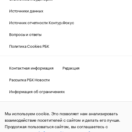
Источники данных
Источник отчетности Контур.Фокус
Вопросы и ответы
Политика Cookies РБК
Контактная информация
Редакция
Рассылка РБК Новости
Информация об ограничениях
Правовая информация
О соблюдении авторских прав
Мы используем cookie. Это позволяет нам анализировать
© АО «РОСБИЗНЕСКОНСАЛТИНГ»,
1995–2026.
Сообщения
и материалы информационного агентства «РБК»
взаимодействие посетителей с сайтом и делать его лучше.
(зарегистрировано Федеральной службой по надзору в сфере
Продолжая пользоваться сайтом, вы соглашаетесь с
связи, информационных технологий и массовых