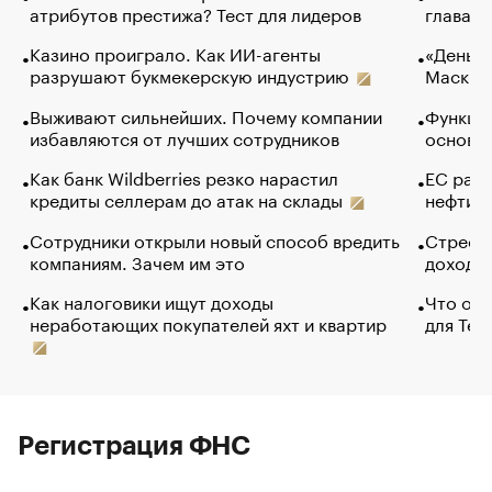
атрибутов престижа? Тест для лидеров
глава к
Казино проиграло. Как ИИ-агенты
«Деньги
разрушают букмекерскую индустрию
Маск в 
Выживают сильнейших. Почему компании
Функции
избавляются от лучших сотрудников
основ э
Как банк Wildberries резко нарастил
ЕС раз
кредиты селлерам до атак на склады
нефти —
Сотрудники открыли новый способ вредить
Стресс 
компаниям. Зачем им это
доходов
Как налоговики ищут доходы
Что обв
неработающих покупателей яхт и квартир
для Tel
Регистрация ФНС