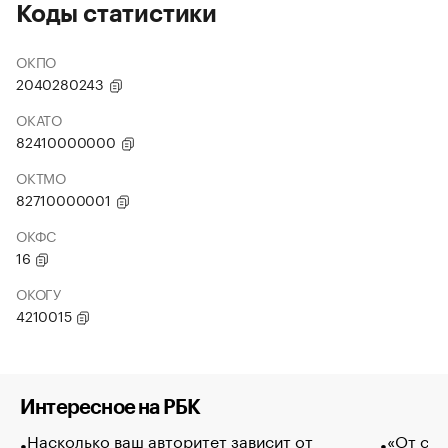
Коды статистики
ОКПО
2040280243
ОКАТО
82410000000
ОКТМО
82710000001
ОКФС
16
ОКОГУ
4210015
Интересное на РБК
Насколько ваш авторитет зависит от
«От спо