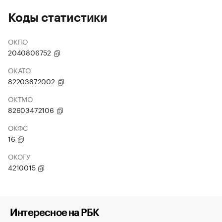
Коды статистики
ОКПО
2040806752
ОКАТО
82203872002
ОКТМО
82603472106
ОКФС
16
ОКОГУ
4210015
Интересное на РБК