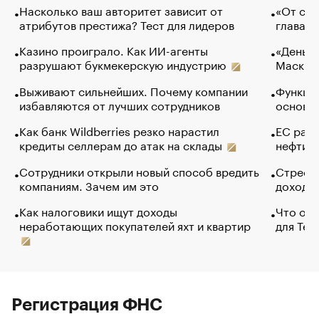
Насколько ваш авторитет зависит от
«От спо
атрибутов престижа? Тест для лидеров
глава к
Казино проиграло. Как ИИ-агенты
«Деньги
разрушают букмекерскую индустрию
Маск в 
Выживают сильнейших. Почему компании
Функции
избавляются от лучших сотрудников
основ э
Как банк Wildberries резко нарастил
ЕС раз
кредиты селлерам до атак на склады
нефти —
Сотрудники открыли новый способ вредить
Стресс 
компаниям. Зачем им это
доходов
Как налоговики ищут доходы
Что обв
неработающих покупателей яхт и квартир
для Tel
Регистрация ФНС