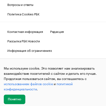
Вопросы и ответы
Политика Cookies РБК
Контактная информация
Редакция
Рассылка РБК Новости
Информация об ограничениях
Правовая информация
О соблюдении авторских прав
Мы используем cookie. Это позволяет нам анализировать
© АО «РОСБИЗНЕСКОНСАЛТИНГ»,
1995–2026.
Сообщения
и материалы информационного агентства «РБК»
взаимодействие посетителей с сайтом и делать его лучше.
(зарегистрировано Федеральной службой по надзору в сфере
Продолжая пользоваться сайтом, вы соглашаетесь с
связи, информационных технологий и массовых
использованием файлов cookie
и
политикой
коммуникаций (Роскомнадзор) 09.12.2015 за номером ИА
№ФС77-63848) сопровождаются пометкой «РБК». Отдельные
конфиденциальности
.
публикации могут содержать информацию,
не предназначенную для пользователей
до 18 лет.
companycardsfeedback@rbc.ru
Понятно
Добавить