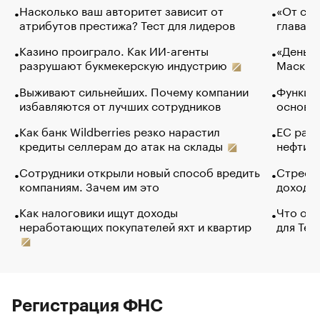
Насколько ваш авторитет зависит от
«От спо
атрибутов престижа? Тест для лидеров
глава к
Казино проиграло. Как ИИ-агенты
«Деньги
разрушают букмекерскую индустрию
Маск в 
Выживают сильнейших. Почему компании
Функции
избавляются от лучших сотрудников
основ э
Как банк Wildberries резко нарастил
ЕС раз
кредиты селлерам до атак на склады
нефти —
Сотрудники открыли новый способ вредить
Стресс 
компаниям. Зачем им это
доходов
Как налоговики ищут доходы
Что обв
неработающих покупателей яхт и квартир
для Tel
Регистрация ФНС