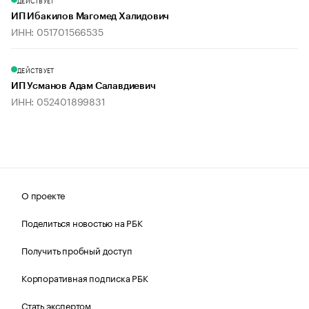
ДЕЙСТВУЕТ
ИП Ибакилов Магомед Халидович
ИНН: 051701566535
ДЕЙСТВУЕТ
ИП Усманов Адам Салавдиевич
ИНН: 052401899831
О проекте
Поделиться новостью на РБК
Получить пробный доступ
Корпоративная подписка РБК
Стать экспертом