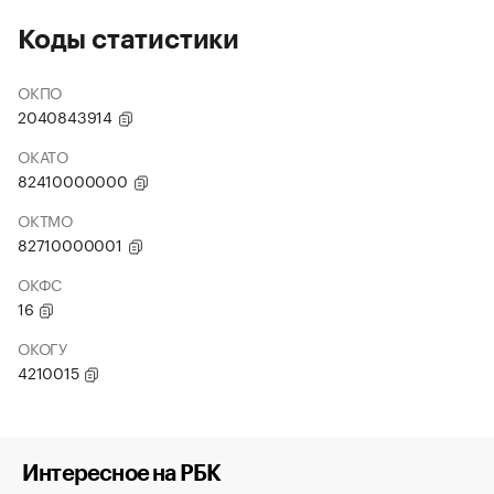
Коды статистики
ОКПО
2040843914
ОКАТО
82410000000
ОКТМО
82710000001
ОКФС
16
ОКОГУ
4210015
Интересное на РБК