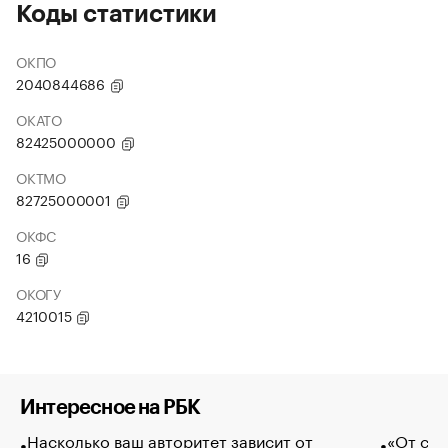
Коды статистики
ОКПО
2040844686
ОКАТО
82425000000
ОКТМО
82725000001
ОКФС
16
ОКОГУ
4210015
Интересное на РБК
Насколько ваш авторитет зависит от
«От спо