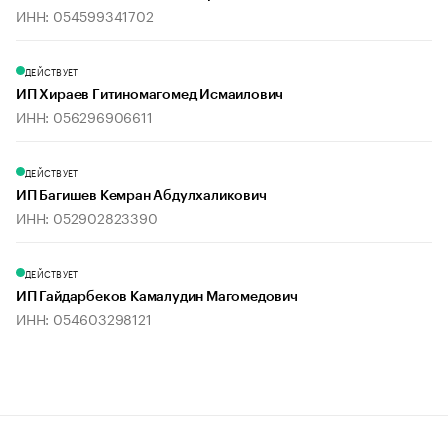
ИНН: 054599341702
ДЕЙСТВУЕТ
ИП Хираев Гитиномагомед Исмаилович
ИНН: 056296906611
ДЕЙСТВУЕТ
ИП Багишев Кемран Абдулхаликович
ИНН: 052902823390
ДЕЙСТВУЕТ
ИП Гайдарбеков Камалудин Магомедович
ИНН: 054603298121