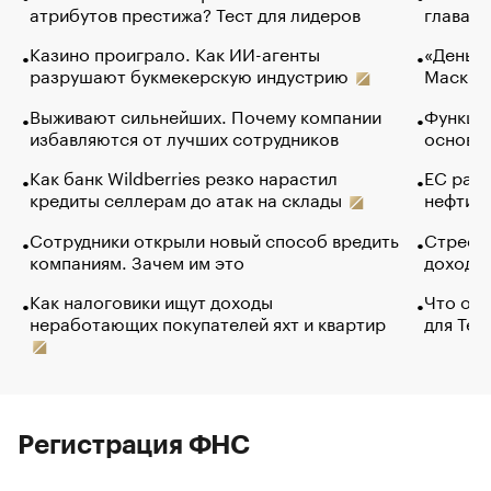
атрибутов престижа? Тест для лидеров
глава к
Казино проиграло. Как ИИ-агенты
«Деньги
разрушают букмекерскую индустрию
Маск в 
Выживают сильнейших. Почему компании
Функции
избавляются от лучших сотрудников
основ э
Как банк Wildberries резко нарастил
ЕС раз
кредиты селлерам до атак на склады
нефти —
Сотрудники открыли новый способ вредить
Стресс 
компаниям. Зачем им это
доходов
Как налоговики ищут доходы
Что обв
неработающих покупателей яхт и квартир
для Tel
Регистрация ФНС